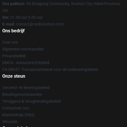
Ons pakhuis
: 54 Shuigang Community, Anshun City, Hebei Province,
CN
Uur
: 21.00 uur 5.00 uur
E-mail
: contact@ranboostore.com
Ons bedrijf
Over ons
Algemene voorwaarden
Privacybeleid
DMCA - Auteursrechtbeleid
CA SB657: Transparantiewet voor de toeleveringsketen
Onze steun
Verzend- en leveringsbeleid
Betalingsvoorwaarden
Teruggave & terugbetalingsbeleid
Contacteer ons
Klantenhulp (FAQ)
Whosale