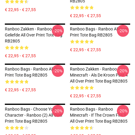
RB2805
€ 22,95 - € 27,55
€ 22,95 - € 27,55
Ranboo Zakken - Ranboo Mijn
Ranboo Bags - Ranboo All Over
-20%
-20%
Geliefde All Over Print Tote Bag
Print Tote Bag RB2805
RB2805
€ 22,95 - € 27,55
€ 22,95 - € 27,55
Ranboo Bags - Ranboo All Over
Ranboo Zakken - Ranboo
-20%
-20%
Print Tote Bag RB2805
Minecraft - Als De Kroon Past 4
All Over Print Tote Bag RB2805
€ 22,95 - € 27,55
€ 22,95 - € 27,55
Ranboo Bags - Choose Your
Ranboo Bags - Ranboo
-20%
-20%
Character - Ranboo (2) All Over
Minecraft - If The Crown Fits 3
Print Tote Bag RB2805
All Over Print Tote Bag RB2805