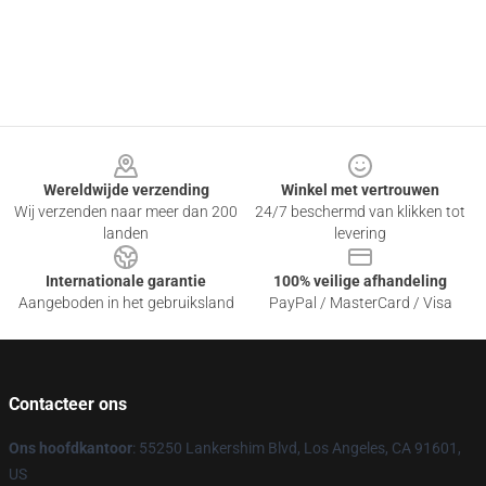
Footer
Wereldwijde verzending
Winkel met vertrouwen
Wij verzenden naar meer dan 200
24/7 beschermd van klikken tot
landen
levering
Internationale garantie
100% veilige afhandeling
Aangeboden in het gebruiksland
PayPal / MasterCard / Visa
Contacteer ons
Ons hoofdkantoor
: 55250 Lankershim Blvd, Los Angeles, CA 91601,
US