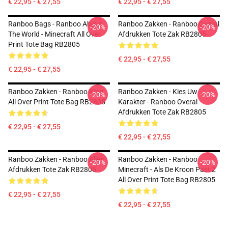
€ 22,95 - € 27,55
€ 22,95 - € 27,55
Ranboo Bags - Ranboo Above
Ranboo Zakken - Ranboo Overal
-20%
-20%
The World - Minecraft All Over
Afdrukken Tote Zak RB2805
Print Tote Bag RB2805
€ 22,95 - € 27,55
€ 22,95 - € 27,55
Ranboo Zakken - Ranboo King
Ranboo Zakken - Kies Uw
-20%
-20%
All Over Print Tote Bag RB2805
Karakter - Ranboo Overal
Afdrukken Tote Zak RB2805
€ 22,95 - € 27,55
€ 22,95 - € 27,55
Ranboo Zakken - Ranboo Alles
Ranboo Zakken - Ranboo
-20%
-20%
Afdrukken Tote Zak RB2805
Minecraft - Als De Kroon Past 2
All Over Print Tote Bag RB2805
€ 22,95 - € 27,55
€ 22,95 - € 27,55