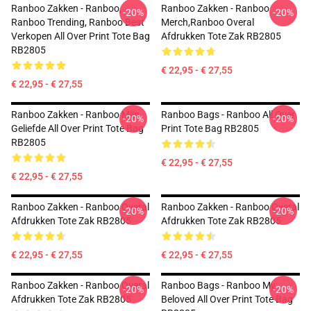
Ranboo Zakken - Ranboo,
Ranboo Zakken - Ranboo
-20%
-20%
Ranboo Trending, Ranboo Best
Merch,Ranboo Overal
Verkopen All Over Print Tote Bag
Afdrukken Tote Zak RB2805
RB2805
€ 22,95 - € 27,55
€ 22,95 - € 27,55
Ranboo Zakken - Ranboo Mijn
Ranboo Bags - Ranboo All Over
-20%
-20%
Geliefde All Over Print Tote Bag
Print Tote Bag RB2805
RB2805
€ 22,95 - € 27,55
€ 22,95 - € 27,55
Ranboo Zakken - Ranboo Overal
Ranboo Zakken - Ranboo Overal
-20%
-20%
Afdrukken Tote Zak RB2805
Afdrukken Tote Zak RB2805
€ 22,95 - € 27,55
€ 22,95 - € 27,55
Ranboo Zakken - Ranboo Overal
Ranboo Bags - Ranboo My
-20%
-20%
Afdrukken Tote Zak RB2805
Beloved All Over Print Tote Bag