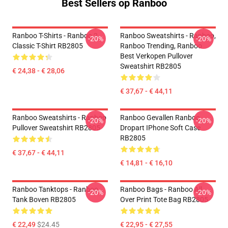
Best Sellers op Ranboo
Ranboo T-Shirts - Ranboo 2
Ranboo Sweatshirts - Ranboo,
-20%
-20%
Classic T-Shirt RB2805
Ranboo Trending, Ranboo
Best Verkopen Pullover
Sweatshirt RB2805
€ 24,38 - € 28,06
€ 37,67 - € 44,11
Ranboo Sweatshirts - Ranboo
Ranboo Gevallen Ranboo
-20%
-20%
Pullover Sweatshirt RB2805
Dropart IPhone Soft Case
RB2805
€ 37,67 - € 44,11
€ 14,81 - € 16,10
Ranboo Tanktops - Ranboo
Ranboo Bags - Ranboo All
-20%
-20%
Tank Boven RB2805
Over Print Tote Bag RB2805
€ 22,49
$24.45
€ 22,95 - € 27,55