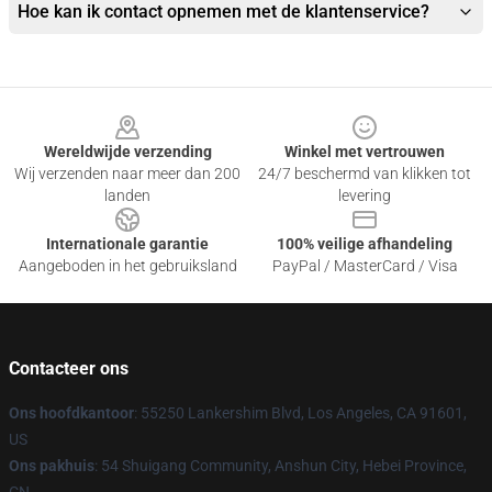
Hoe kan ik contact opnemen met de klantenservice?
Footer
Wereldwijde verzending
Winkel met vertrouwen
Wij verzenden naar meer dan 200
24/7 beschermd van klikken tot
landen
levering
Internationale garantie
100% veilige afhandeling
Aangeboden in het gebruiksland
PayPal / MasterCard / Visa
Contacteer ons
Ons hoofdkantoor
: 55250 Lankershim Blvd, Los Angeles, CA 91601,
US
Ons pakhuis
: 54 Shuigang Community, Anshun City, Hebei Province,