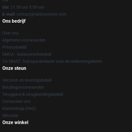
CN
Uur
: 21.00 uur 5.00 uur
E-mail
: contact@ranboostore.com
Ons bedrijf
Over ons
Algemene voorwaarden
Privacybeleid
DMCA - Auteursrechtbeleid
CA SB657: Transparantiewet voor de toeleveringsketen
Onze steun
Verzend- en leveringsbeleid
Betalingsvoorwaarden
Teruggave & terugbetalingsbeleid
Contacteer ons
Klantenhulp (FAQ)
Whosale
Onze winkel