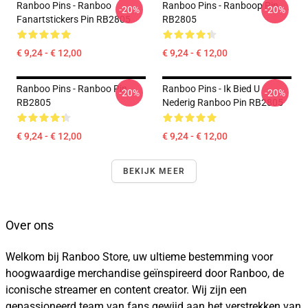
Ranboo Pins - Ranboo
Ranboo Pins - Ranboop Pin
-20%
-20%
Fanartstickers Pin RB2805
RB2805
€ 9,24 - € 12,00
€ 9,24 - € 12,00
Ranboo Pins - Ranboo Pin
Ranboo Pins - Ik Bied U
-20%
-20%
RB2805
Nederig Ranboo Pin RB2805
€ 9,24 - € 12,00
€ 9,24 - € 12,00
BEKIJK MEER
Over ons
Welkom bij Ranboo Store, uw ultieme bestemming voor
hoogwaardige merchandise geïnspireerd door Ranboo, de
iconische streamer en content creator. Wij zijn een
gepassioneerd team van fans gewijd aan het verstrekken van