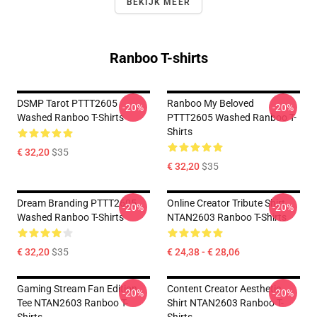
BEKIJK MEER
Ranboo T-shirts
DSMP Tarot PTTT2605
Ranboo My Beloved
-20%
-20%
Washed Ranboo T-Shirts
PTTT2605 Washed Ranboo T-
Shirts
€ 32,20
$35
€ 32,20
$35
Dream Branding PTTT2605
Online Creator Tribute Shirt
-20%
-20%
Washed Ranboo T-Shirts
NTAN2603 Ranboo T-Shirts
€ 32,20
$35
€ 24,38 - € 28,06
Gaming Stream Fan Edition
Content Creator Aesthetic
-20%
-20%
Tee NTAN2603 Ranboo T-
Shirt NTAN2603 Ranboo T-