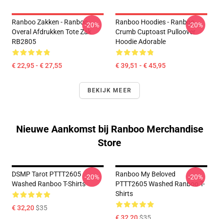
Ranboo Zakken - Ranboo
Ranboo Hoodies - Ranboo
-20%
-20%
Overal Afdrukken Tote Zak
Crumb Cuptoast Pulloover
RB2805
Hoodie Adorable
€ 22,95 - € 27,55
€ 39,51 - € 45,95
BEKIJK MEER
Nieuwe Aankomst bij Ranboo Merchandise
Store
DSMP Tarot PTTT2605
Ranboo My Beloved
-20%
-20%
Washed Ranboo T-Shirts
PTTT2605 Washed Ranboo T-
Shirts
€ 32,20
$35
€ 32,20
$35