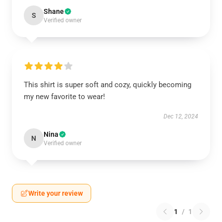
Shane
S
Verified owner
This shirt is super soft and cozy, quickly becoming
my new favorite to wear!
Dec 12, 2024
Nina
N
Verified owner
Write your review
1
/
1