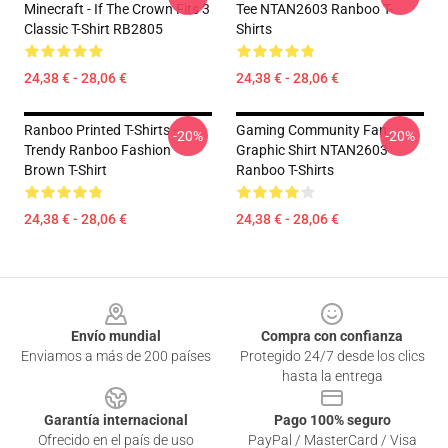
Minecraft - If The Crown Fits 3
Tee NTAN2603 Ranboo T-
Classic T-Shirt RB2805
Shirts
24,38 € - 28,06 €
24,38 € - 28,06 €
Ranboo Printed T-Shirts -
Gaming Community Fan
-20%
-20%
Trendy Ranboo Fashion
Graphic Shirt NTAN2603
Brown T-Shirt
Ranboo T-Shirts
24,38 € - 28,06 €
24,38 € - 28,06 €
Footer
Envío mundial
Compra con confianza
Enviamos a más de 200 países
Protegido 24/7 desde los clics
hasta la entrega
Garantía internacional
Pago 100% seguro
Ofrecido en el país de uso
PayPal / MasterCard / Visa