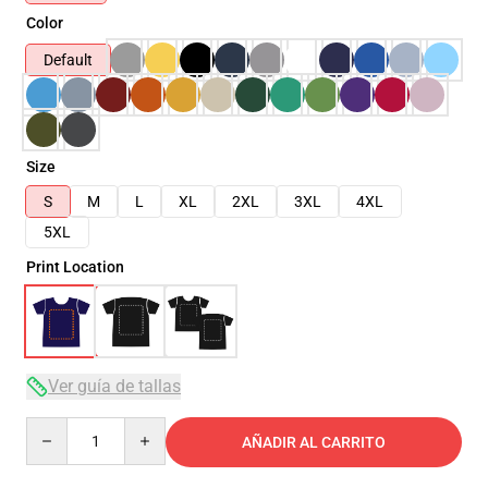
Color
Default
Size
S
M
L
XL
2XL
3XL
4XL
5XL
Print Location
Ver guía de tallas
Quantity
AÑADIR AL CARRITO