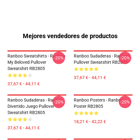
Mejores vendedores de productos
Ranboo Sweatshirts - Ranboo
Ranboo Sudaderas - Ranboo
-20%
-20%
My Beloved Pullover
Pullover Sweatshirt RB2805
Sweatshirt RB2805
37,67 € - 44,11 €
37,67 € - 44,11 €
Ranboo Sudaderas - Ranboo
Ranboo Posters - Ranboo
-20%
-20%
Divertido Juego Pullover
Poster RB2805
Sweatshirt RB2805
18,21 € - 42,22 €
37,67 € - 44,11 €