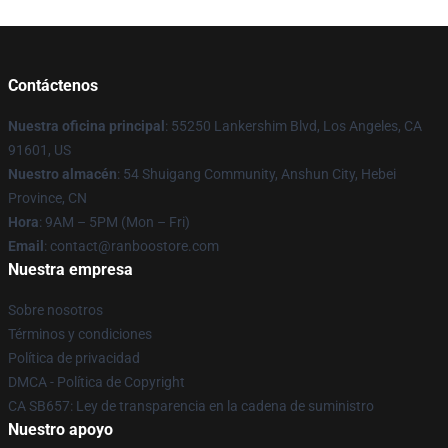
Contáctenos
Nuestra oficina principal
: 55250 Lankershim Blvd, Los Angeles, CA
91601, US
Nuestro almacén
: 54 Shuigang Community, Anshun City, Hebei
Province, CN
Hora
: 9AM – 5PM (Mon – Fri)
Email
: contact@ranboostore.com
Nuestra empresa
Sobre nosotros
Términos y condiciones
Política de privacidad
DMCA - Política de Copyright
CA SB657: Ley de transparencia en la cadena de suministro
Nuestro apoyo