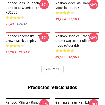
Ranboo Tops De Tanque -
Ranboo Mochilas - Ranboo
-20%
-20%
Ranboo Mi Querido Tank Top
Mochila RB2805
RB2805
33,94 € - 38,18 €
22,49 €
$24.45
Ranboo Facemasks - Ranboo
Ranboo Hoodies - Ranboo
-20%
-20%
Crown Mask Cosplay
Crumb Cuptoast Pulloover
Hoodie Adorable
18,29 € - 20,70 €
39,51 € - 45,95 €
VER MÁS
Productos relacionados
Ranboo T-Shirts - Ranboo
Gaming Stream Fan Edition
-20%
-20%