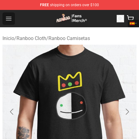
FREE
shipping on orders over $100
Ranboo Store - Official Ranboo Merchandise Shop
Open menu
Inicio
/
Ranboo Cloth
/
Ranboo Camisetas