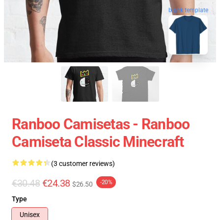
blank template
Ranboo Camisetas - Ranboo
Camiseta Classic Minecraft
(3 customer reviews)
€30.48
€24.38
-20%
$26.50
Type
Unisex