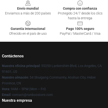
Envío mundial
Compra con confianza
Enviamos a más de 200 países
Protegido 24/7 desde los clics
hasta la entrega
Garantía internacional
Pago 100% seguro
Ofrecido en el país de uso
PayPal / MasterCard / Visa
Contáctenos
Nuestra oficina principal
: 55250 Lankershim Blvd, Los Angeles, CA
91601, US
Nuestro almacén
: 54 Shuigang Community, Anshun City, Hebei
Province, CN
Hora
: 9AM – 5PM (Mon – Fri)
Email
: contact@ranboostore.com
Nuestra empresa