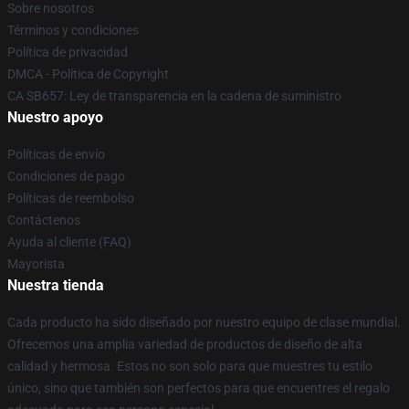
Sobre nosotros
Términos y condiciones
Política de privacidad
DMCA - Política de Copyright
CA SB657: Ley de transparencia en la cadena de suministro
Nuestro apoyo
Políticas de envío
Condiciones de pago
Políticas de reembolso
Contáctenos
Ayuda al cliente (FAQ)
Mayorista
Nuestra tienda
Cada producto ha sido diseñado por nuestro equipo de clase mundial.
Ofrecemos una amplia variedad de productos de diseño de alta
calidad y hermosa. Estos no son solo para que muestres tu estilo
único, sino que también son perfectos para que encuentres el regalo