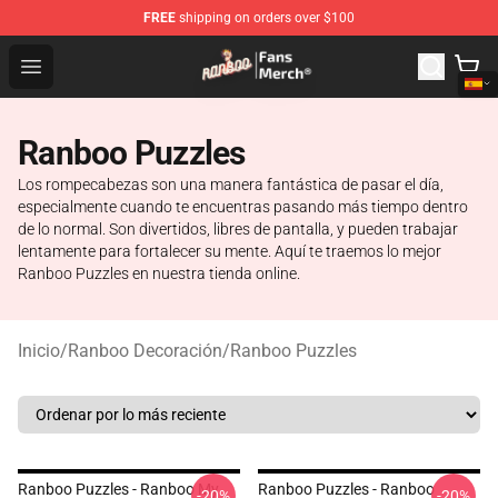
FREE
shipping on orders over $100
Ranboo Store - Official Ranboo Merchandise Shop
Open menu
Ranboo Puzzles
Los rompecabezas son una manera fantástica de pasar el día,
especialmente cuando te encuentras pasando más tiempo dentro
de lo normal. Son divertidos, libres de pantalla, y pueden trabajar
lentamente para fortalecer su mente. Aquí te traemos lo mejor
Ranboo Puzzles en nuestra tienda online.
Inicio
/
Ranboo Decoración
/
Ranboo Puzzles
Ranboo Puzzles - Ranboo My
Ranboo Puzzles - Ranboo
-20%
-20%