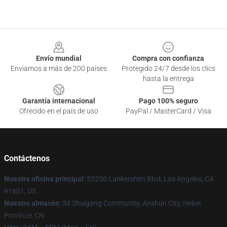
Footer
Envío mundial
Compra con confianza
Enviamos a más de 200 países
Protegido 24/7 desde los clics
hasta la entrega
Garantía internacional
Pago 100% seguro
Ofrecido en el país de uso
PayPal / MasterCard / Visa
Contáctenos
Nuestra oficina principal
: 55250 Lankershim Blvd, Los Angeles, CA
91601, US
Nuestro almacén
: 54 Shuigang Community, Anshun City, Hebei
Province, CN