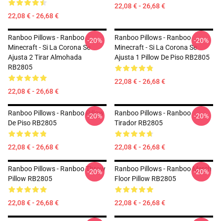
22,08 € - 26,68 €
22,08 € - 26,68 €
Ranboo Pillows - Ranboo
Ranboo Pillows - Ranboo
-20%
-20%
Minecraft - Si La Corona Se
Minecraft - Si La Corona Se
Ajusta 2 Tirar Almohada
Ajusta 1 Pillow De Piso RB2805
RB2805
22,08 € - 26,68 €
22,08 € - 26,68 €
Ranboo Pillows - Ranboo Pillow
Ranboo Pillows - Ranboo
-20%
-20%
De Piso RB2805
Tirador RB2805
22,08 € - 26,68 €
22,08 € - 26,68 €
Ranboo Pillows - Ranboo Throw
Ranboo Pillows - Ranboo Merch
-20%
-20%
Pillow RB2805
Floor Pillow RB2805
22,08 € - 26,68 €
22,08 € - 26,68 €