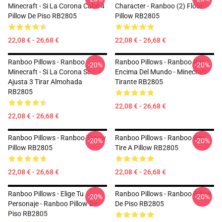
Minecraft - Si La Corona Cabe 4
Character - Ranboo (2) Floor
Pillow De Piso RB2805
Pillow RB2805
22,08 € - 26,68 €
22,08 € - 26,68 €
Ranboo Pillows - Ranboo
Ranboo Pillows - Ranboo Por
-20%
-20%
Minecraft - Si La Corona Se
Encima Del Mundo - Minecraft
Ajusta 3 Tirar Almohada
Tirante RB2805
RB2805
22,08 € - 26,68 €
22,08 € - 26,68 €
Ranboo Pillows - Ranboo Throw
Ranboo Pillows - Ranboo Rey
-20%
-20%
Pillow RB2805
Tire A Pillow RB2805
22,08 € - 26,68 €
22,08 € - 26,68 €
Ranboo Pillows - Elige Tu
Ranboo Pillows - Ranboo Pillow
-20%
-20%
Personaje - Ranboo Pillow De
De Piso RB2805
Piso RB2805