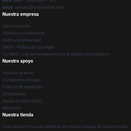
Hora
: 9AM – 5PM (Mon – Fri)
Email
: contact@ranboostore.com
Nuestra empresa
Sobre nosotros
Términos y condiciones
Política de privacidad
DMCA - Política de Copyright
CA SB657: Ley de transparencia en la cadena de suministro
Nuestro apoyo
Políticas de envío
Condiciones de pago
Políticas de reembolso
Contáctenos
Ayuda al cliente (FAQ)
Mayorista
Nuestra tienda
Cada producto ha sido diseñado por nuestro equipo de clase mundial.