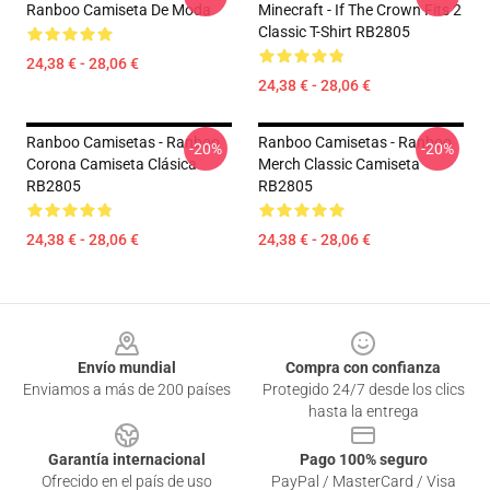
Ranboo Camiseta De Moda
Minecraft - If The Crown Fits 2
Classic T-Shirt RB2805
24,38 € - 28,06 €
24,38 € - 28,06 €
Ranboo Camisetas - Ranboo
Ranboo Camisetas - Ranboo
-20%
-20%
Corona Camiseta Clásica
Merch Classic Camiseta
RB2805
RB2805
24,38 € - 28,06 €
24,38 € - 28,06 €
Footer
Envío mundial
Compra con confianza
Enviamos a más de 200 países
Protegido 24/7 desde los clics
hasta la entrega
Garantía internacional
Pago 100% seguro
Ofrecido en el país de uso
PayPal / MasterCard / Visa