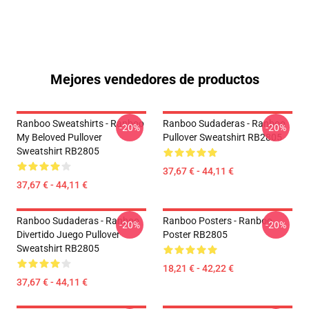
Mejores vendedores de productos
Ranboo Sweatshirts - Ranboo
Ranboo Sudaderas - Ranboo
-20%
-20%
My Beloved Pullover
Pullover Sweatshirt RB2805
Sweatshirt RB2805
37,67 € - 44,11 €
37,67 € - 44,11 €
Ranboo Sudaderas - Ranboo
Ranboo Posters - Ranboo
-20%
-20%
Divertido Juego Pullover
Poster RB2805
Sweatshirt RB2805
18,21 € - 42,22 €
37,67 € - 44,11 €