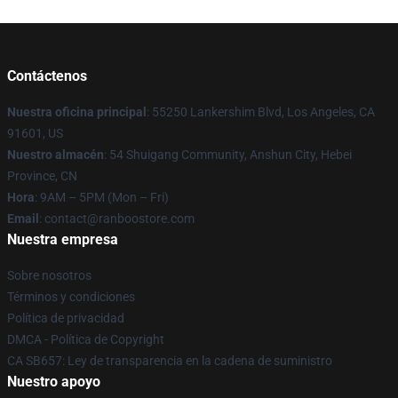
Contáctenos
Nuestra oficina principal
: 55250 Lankershim Blvd, Los Angeles, CA
91601, US
Nuestro almacén
: 54 Shuigang Community, Anshun City, Hebei
Province, CN
Hora
: 9AM – 5PM (Mon – Fri)
Email
: contact@ranboostore.com
Nuestra empresa
Sobre nosotros
Términos y condiciones
Política de privacidad
DMCA - Política de Copyright
CA SB657: Ley de transparencia en la cadena de suministro
Nuestro apoyo