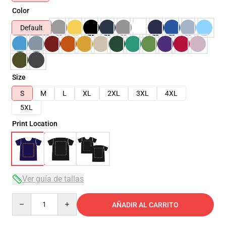
Color
Default
Size
S
M
L
XL
2XL
3XL
4XL
5XL
Print Location
Ver guía de tallas
Quantity
AÑADIR AL CARRITO