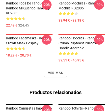
Ranboo Tops De Tanque -
Ranboo Mochilas - Ranboo
-20%
-20%
Ranboo Mi Querido Tank Top
Mochila RB2805
RB2805
33,94 € - 38,18 €
22,49 €
$24.45
Ranboo Facemasks - Ranboo
Ranboo Hoodies - Ranboo
-20%
-20%
Crown Mask Cosplay
Crumb Cuptoast Pulloover
Hoodie Adorable
18,29 € - 20,70 €
39,51 € - 45,95 €
VER MÁS
Productos relacionados
Ranboo Camisetas Impresas -
Ranboo T-Shirts - Ranboo
-20%
-20%