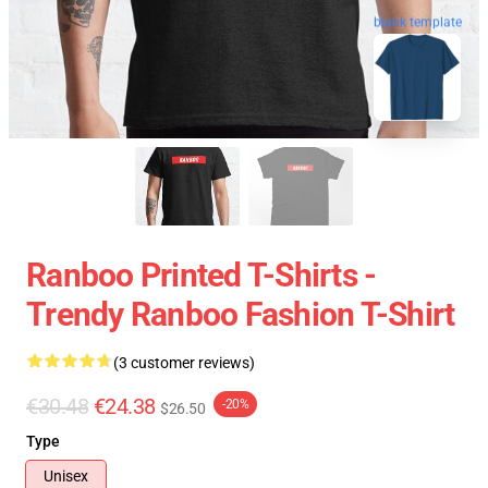
blank template
Ranboo Printed T-Shirts -
Trendy Ranboo Fashion T-Shirt
(3 customer reviews)
€30.48
€24.38
-20%
$26.50
Type
Unisex