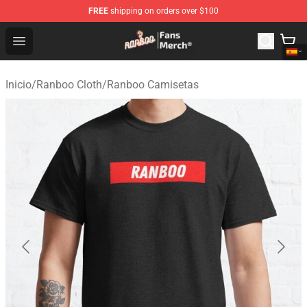
FREE
shipping on orders over $100
Ranboo Store - Official Ranboo Merchandise Shop
Open menu
Inicio
/
Ranboo Cloth
/
Ranboo Camisetas