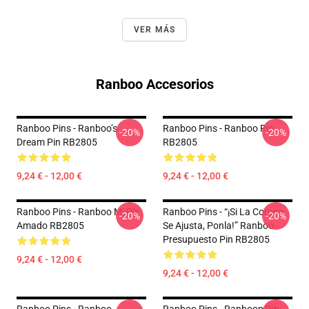
VER MÁS
Ranboo Accesorios
Ranboo Pins - Ranboo’s
Ranboo Pins - Ranboo Pin
-20%
-20%
Dream Pin RB2805
RB2805
9,24 € - 12,00 €
9,24 € - 12,00 €
Ranboo Pins - Ranboo Mi Pin
Ranboo Pins - “¡Si La Corona
-20%
-20%
Amado RB2805
Se Ajusta, Ponla!” Ranboo
Presupuesto Pin RB2805
9,24 € - 12,00 €
9,24 € - 12,00 €