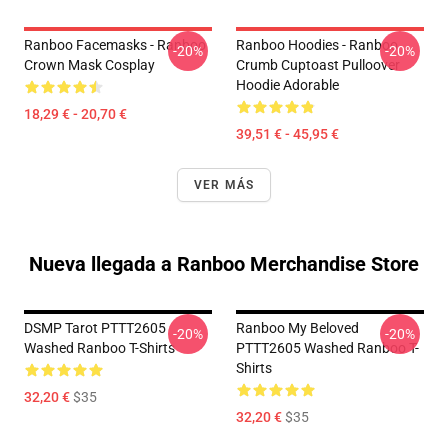
Ranboo Facemasks - Ranboo
Ranboo Hoodies - Ranboo
-20%
-20%
Crown Mask Cosplay
Crumb Cuptoast Pulloover
Hoodie Adorable
18,29 € - 20,70 €
39,51 € - 45,95 €
VER MÁS
Nueva llegada a Ranboo Merchandise Store
DSMP Tarot PTTT2605
Ranboo My Beloved
-20%
-20%
Washed Ranboo T-Shirts
PTTT2605 Washed Ranboo T-
Shirts
32,20 €
$35
32,20 €
$35