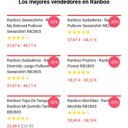
Los mejores vendedores en Ranboo
Ranboo Sweatshirts - Ranboo
Ranboo Sudaderas - Ranboo
-20%
-20%
My Beloved Pullover
Pullover Sweatshirt RB2805
Sweatshirt RB2805
37,67 € - 44,11 €
37,67 € - 44,11 €
Ranboo Sudaderas - Ranboo
Ranboo Posters - Ranboo
-20%
-20%
Divertido Juego Pullover
Poster RB2805
Sweatshirt RB2805
18,21 € - 42,22 €
37,67 € - 44,11 €
Ranboo Tops De Tanque -
Ranboo Mochilas - Ranboo
-20%
-20%
Ranboo Mi Querido Tank Top
Mochila RB2805
RB2805
33,94 € - 38,18 €
22,49 €
$24.45