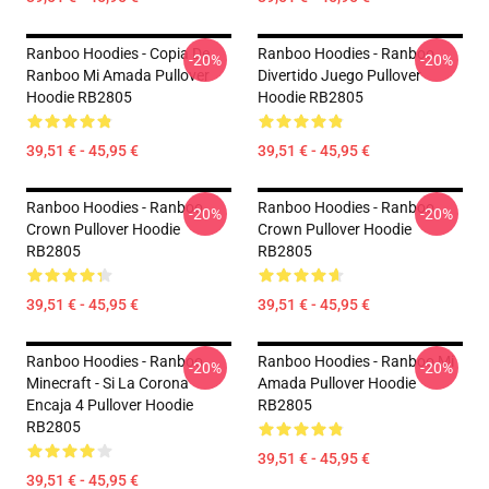
Ranboo Hoodies - Copia De
Ranboo Hoodies - Ranboo
-20%
-20%
Ranboo Mi Amada Pullover
Divertido Juego Pullover
Hoodie RB2805
Hoodie RB2805
39,51 € - 45,95 €
39,51 € - 45,95 €
Ranboo Hoodies - Ranboo
Ranboo Hoodies - Ranboo
-20%
-20%
Crown Pullover Hoodie
Crown Pullover Hoodie
RB2805
RB2805
39,51 € - 45,95 €
39,51 € - 45,95 €
Ranboo Hoodies - Ranboo
Ranboo Hoodies - Ranboo Mi
-20%
-20%
Minecraft - Si La Corona
Amada Pullover Hoodie
Encaja 4 Pullover Hoodie
RB2805
RB2805
39,51 € - 45,95 €
39,51 € - 45,95 €