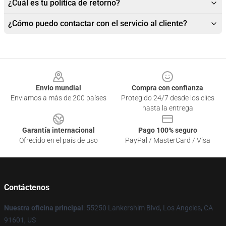
¿Cuál es tu política de retorno?
¿Cómo puedo contactar con el servicio al cliente?
Footer
Envío mundial
Compra con confianza
Enviamos a más de 200 países
Protegido 24/7 desde los clics
hasta la entrega
Garantía internacional
Pago 100% seguro
Ofrecido en el país de uso
PayPal / MasterCard / Visa
Contáctenos
Nuestra oficina principal
: 55250 Lankershim Blvd, Los Angeles, CA
91601, US