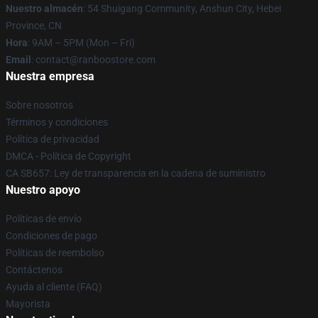
Nuestro almacén
: 54 Shuigang Community, Anshun City, Hebei
Province, CN
Hora
: 9AM – 5PM (Mon – Fri)
Email
: contact@ranboostore.com
Nuestra empresa
Sobre nosotros
Términos y condiciones
Política de privacidad
DMCA - Política de Copyright
CA SB657: Ley de transparencia en la cadena de suministro
Nuestro apoyo
Políticas de envío
Condiciones de pago
Políticas de reembolso
Contáctenos
Ayuda al cliente (FAQ)
Mayorista