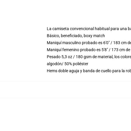
La camiseta convencional habitual para una b
Básico, beneficiado, boxy match
Maniquí masculino probado es 6'0" / 183 cm d
Maniquí femenino probado es 5'8" / 173 cm de
Pesado 5,3 oz / 180 gsm de material, los colo
algodón/ 50% poliéster
Hems doble aguja y banda de cuello para la ro