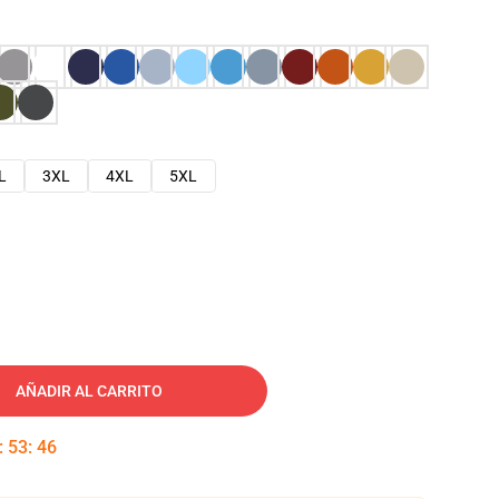
L
3XL
4XL
5XL
AÑADIR AL CARRITO
:
53
:
45