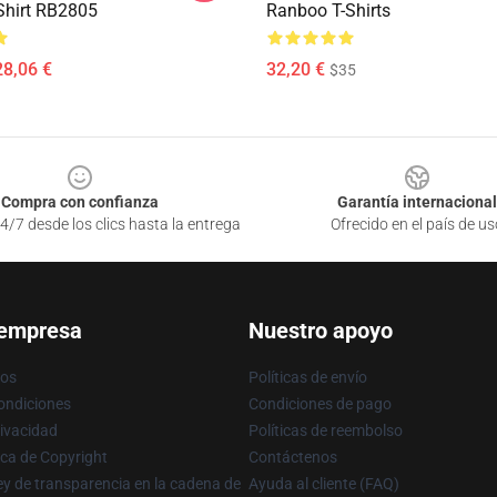
-Shirt RB2805
Ranboo T-Shirts
28,06 €
32,20 €
$35
Compra con confianza
Garantía internacional
4/7 desde los clics hasta la entrega
Ofrecido en el país de us
 empresa
Nuestro apoyo
ros
Políticas de envío
ondiciones
Condiciones de pago
rivacidad
Políticas de reembolso
ica de Copyright
Contáctenos
y de transparencia en la cadena de
Ayuda al cliente (FAQ)