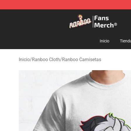
Ranboo Store - Official Ranboo Merchandise Shop
Inicio
Tiend
Inicio
/
Ranboo Cloth
/
Ranboo Camisetas