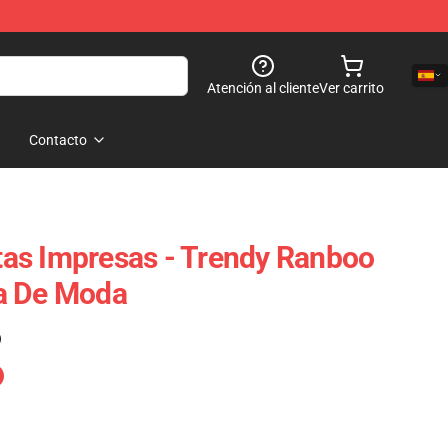
Atención al cliente
Ver carrito
Contacto
as Impresas - Trendy Ranboo
a De Moda
)