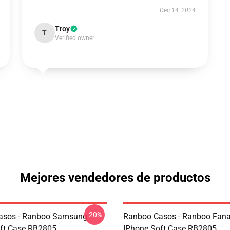
Dec 14, 2024
Troy
T
Verified owner
Mejores vendedores de productos
-20%
asos - Ranboo Samsung
Ranboo Casos - Ranboo Fanar
ft Case RB2805
IPhone Soft Case RB2805