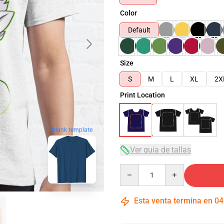
Color
Default
Size
S
M
L
XL
2X
Print Location
blank template
Ver guía de tallas
Quantity
Esta venta termina en
04