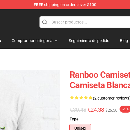
FREE
shipping on orders over $100
a
Comprar por categoría
Seguimiento de pedido
Blog
Ranboo Camiset
Camiseta Blanc
(2 customer reviews
€30.48
€24.38
-20%
$26.50
Type
Unisex