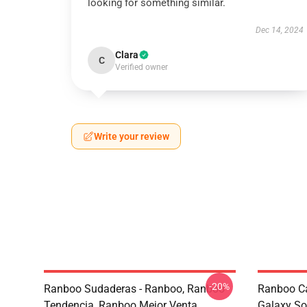
looking for something similar.
Dec 14, 2024
Clara
C
Verified owner
Write your review
-20%
Ranboo Sudaderas - Ranboo, Ranboo
Ranboo C
Tendencia, Ranboo Mejor Venta
Galaxy So