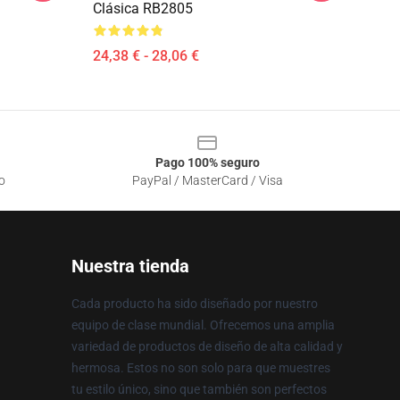
Clásica RB2805
24,38 € - 28,06 €
Pago 100% seguro
o
PayPal / MasterCard / Visa
Nuestra tienda
Cada producto ha sido diseñado por nuestro
equipo de clase mundial. Ofrecemos una amplia
variedad de productos de diseño de alta calidad y
hermosa. Estos no son solo para que muestres
tu estilo único, sino que también son perfectos