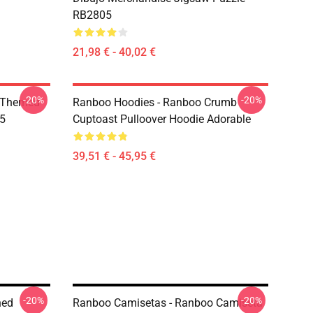
RB2805
21,98 € - 40,02 €
-20%
-20%
 Themed
Ranboo Hoodies - Ranboo Crumb
05
Cuptoast Pulloover Hoodie Adorable
39,51 € - 45,95 €
-20%
-20%
hed
Ranboo Camisetas - Ranboo Camiseta