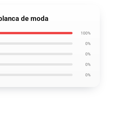
 blanca de moda
100%
0%
0%
0%
0%