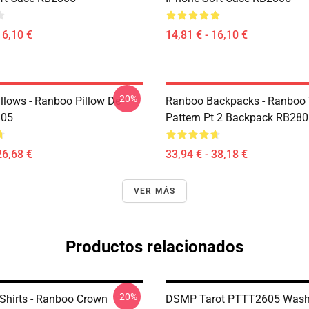
16,10 €
14,81 € - 16,10 €
-20%
llows - Ranboo Pillow De
Ranboo Backpacks - Ranboo
805
Pattern Pt 2 Backpack RB28
26,68 €
33,94 € - 38,18 €
VER MÁS
Productos relacionados
-20%
Shirts - Ranboo Crown
DSMP Tarot PTTT2605 Was