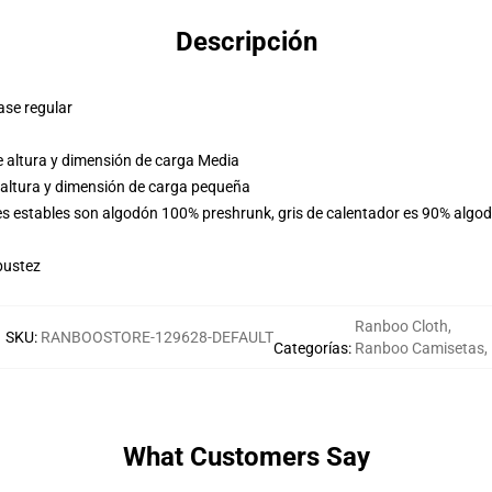
Descripción
ase regular
e altura y dimensión de carga Media
 altura y dimensión de carga pequeña
res estables son algodón 100% preshrunk, gris de calentador es 90% algo
bustez
Ranboo Cloth
,
SKU
:
RANBOOSTORE-129628-DEFAULT
Categorías
:
Ranboo Camisetas
,
What Customers Say