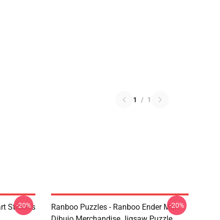
1
/
1
-20%
-20%
t Stickers
Ranboo Puzzles - Ranboo Ender Man
Dibujo Merchandise Jigsaw Puzzle