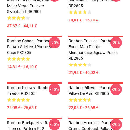
Ranboo Tendencia, Ranboo
Samsung Galaxy Soft Case
Mejor Venta Pullover
RB2805
Sweatshirt RB2805
14,81 € - 16,10 €
37,67 € - 44,11 €
Ranboo Casos - Ranboo
Ranboo Puzzles - Ranboo
-20%
-20%
Fanart Stickers IPhone Soft
Ender Man Dibujo
Case RB2805
Merchandise Jigsaw Puzzle
RB2805
14,81 € - 16,10 €
21,98 € - 40,02 €
Ranboo Pillows - Ranboo
Ranboo Pillows - Ranboo
-20%
-20%
Tirador RB2805
Pillow De Piso RB2805
22,08 € - 26,68 €
22,08 € - 26,68 €
Ranboo Backpacks - Ranboo
Ranboo Hoodies - Ranboo
-20%
-20%
Themed Pattern Pt 2
Crumb Cuptoast Pulloover