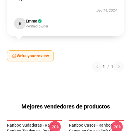
Dec 14, 2024
Emma
E
Verified owner
Write your review
1
/
1
Mejores vendedores de productos
Ranboo Sudaderas - Ranboo,
Ranboo Casos - Ranboo
-20%
-20%