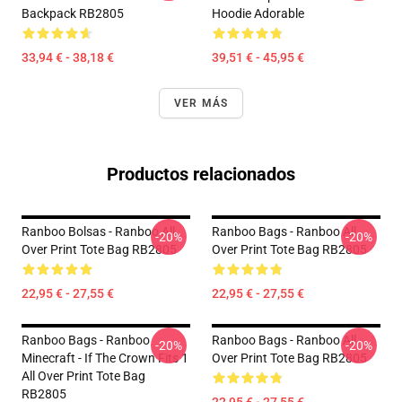
Backpack RB2805
Hoodie Adorable
33,94 € - 38,18 €
39,51 € - 45,95 €
VER MÁS
Productos relacionados
Ranboo Bolsas - Ranboo All
Ranboo Bags - Ranboo All
-20%
-20%
Over Print Tote Bag RB2805
Over Print Tote Bag RB2805
22,95 € - 27,55 €
22,95 € - 27,55 €
Ranboo Bags - Ranboo
Ranboo Bags - Ranboo All
-20%
-20%
Minecraft - If The Crown Fits 1
Over Print Tote Bag RB2805
All Over Print Tote Bag
RB2805