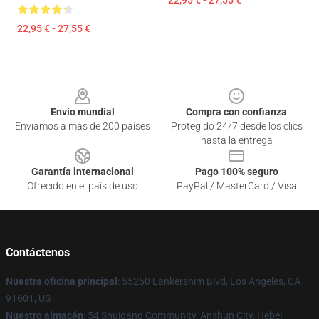
22,95 € - 27,55 €
22,95 € - 27,55 €
Footer
Envío mundial
Compra con confianza
Enviamos a más de 200 países
Protegido 24/7 desde los clics
hasta la entrega
Garantía internacional
Pago 100% seguro
Ofrecido en el país de uso
PayPal / MasterCard / Visa
Contáctenos
Nuestra oficina principal
: 55250 Lankershim Blvd, Los Angeles, CA
91601, US
Nuestro almacén
: 54 Shuigang Community, Anshun City, Hebei