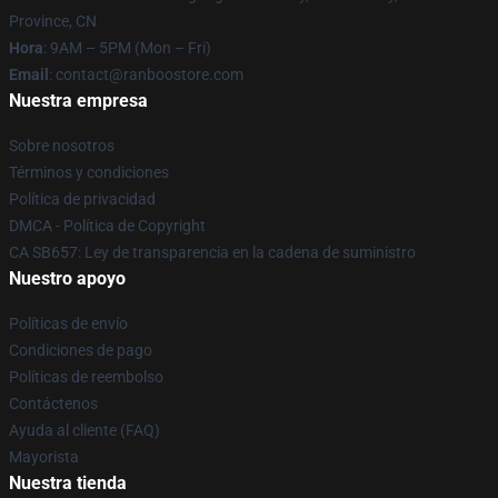
Province, CN
Hora
: 9AM – 5PM (Mon – Fri)
Email
: contact@ranboostore.com
Nuestra empresa
Sobre nosotros
Términos y condiciones
Política de privacidad
DMCA - Política de Copyright
CA SB657: Ley de transparencia en la cadena de suministro
Nuestro apoyo
Políticas de envío
Condiciones de pago
Políticas de reembolso
Contáctenos
Ayuda al cliente (FAQ)
Mayorista
Nuestra tienda