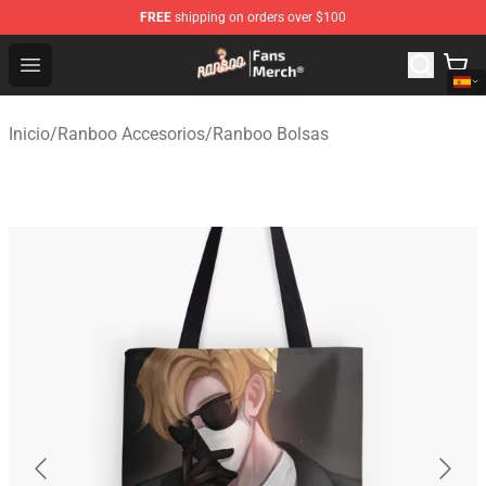
FREE
shipping on orders over $100
Ranboo Store - Official Ranboo Merchandise Shop
Open menu
Inicio
/
Ranboo Accesorios
/
Ranboo Bolsas