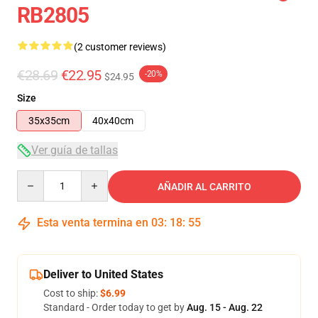
RB2805
(2 customer reviews)
€28.69
€22.95
-20%
$24.95
Size
35x35cm
40x40cm
Ver guía de tallas
Quantity
AÑADIR AL CARRITO
Esta venta termina en
03
:
18
:
54
Deliver to United States
Cost to ship:
$6.99
Standard - Order today to get by
Aug. 15 - Aug. 22