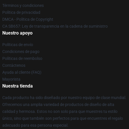
Términos y condiciones
Política de privacidad
DMCA - Política de Copyright
CA SB657: Ley de transparencia en la cadena de suministro
Nuestro apoyo
Políticas de envío
Condiciones de pago
Políticas de reembolso
Contáctenos
Ayuda al cliente (FAQ)
Mayorista
Nuestra tienda
Cada producto ha sido diseñado por nuestro equipo de clase mundial.
Ofrecemos una amplia variedad de productos de diseño de alta
calidad y hermosa. Estos no son solo para que muestres tu estilo
único, sino que también son perfectos para que encuentres el regalo
adecuado para esa persona especial.