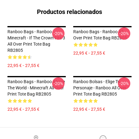
Productos relacionados
Ranboo Bags - Ranboo
Ranboo Bags - Ranboo All
-20%
-20%
Minecraft - If The Crown Fits 3
Over Print Tote Bag RB2805
All Over Print Tote Bag
RB2805
22,95 € - 27,55 €
22,95 € - 27,55 €
Ranboo Bags - Ranboo Above
Ranboo Bolsas - Elige Tu
-20%
-20%
The World - Minecraft All Over
Personaje - Ranboo All Over
Print Tote Bag RB2805
Print Tote Bag RB2805
22,95 € - 27,55 €
22,95 € - 27,55 €
Footer