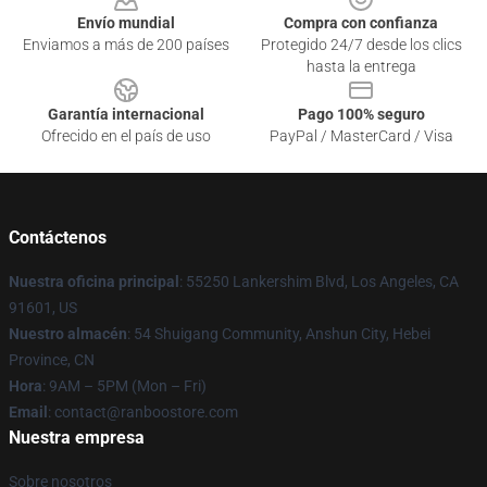
Envío mundial
Compra con confianza
Enviamos a más de 200 países
Protegido 24/7 desde los clics
hasta la entrega
Garantía internacional
Pago 100% seguro
Ofrecido en el país de uso
PayPal / MasterCard / Visa
Contáctenos
Nuestra oficina principal
: 55250 Lankershim Blvd, Los Angeles, CA
91601, US
Nuestro almacén
: 54 Shuigang Community, Anshun City, Hebei
Province, CN
Hora
: 9AM – 5PM (Mon – Fri)
Email
: contact@ranboostore.com
Nuestra empresa
Sobre nosotros