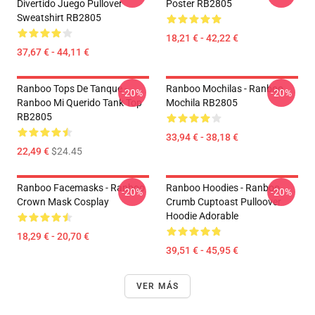
Divertido Juego Pullover
Poster RB2805
Sweatshirt RB2805
18,21 € - 42,22 €
37,67 € - 44,11 €
Ranboo Tops De Tanque -
Ranboo Mochilas - Ranboo
-20%
-20%
Ranboo Mi Querido Tank Top
Mochila RB2805
RB2805
33,94 € - 38,18 €
22,49 €
$24.45
Ranboo Facemasks - Ranboo
Ranboo Hoodies - Ranboo
-20%
-20%
Crown Mask Cosplay
Crumb Cuptoast Pulloover
Hoodie Adorable
18,29 € - 20,70 €
39,51 € - 45,95 €
VER MÁS