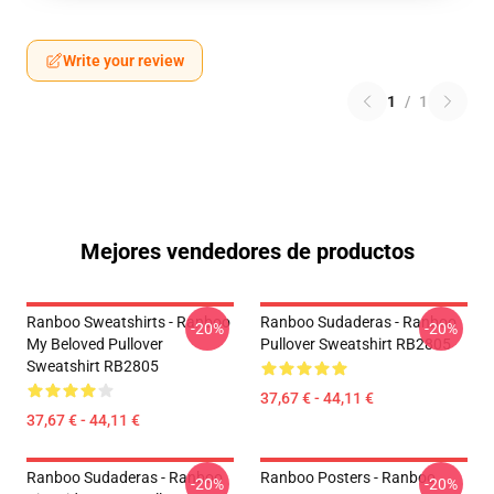
Write your review
1
/
1
Mejores vendedores de productos
Ranboo Sweatshirts - Ranboo
Ranboo Sudaderas - Ranboo
-20%
-20%
My Beloved Pullover
Pullover Sweatshirt RB2805
Sweatshirt RB2805
37,67 € - 44,11 €
37,67 € - 44,11 €
Ranboo Sudaderas - Ranboo
Ranboo Posters - Ranboo
-20%
-20%