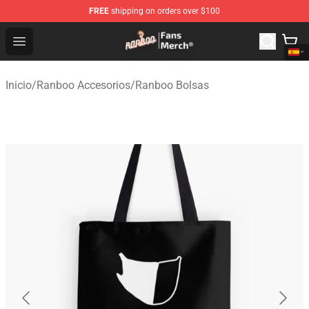
FREE
shipping on orders over $100
Ranboo Store - Official Ranboo Merchandise Shop
Open menu
Inicio
/
Ranboo Accesorios
/
Ranboo Bolsas