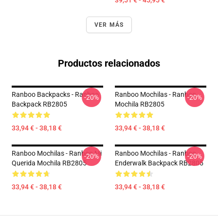
39,51 € - 45,95 €
VER MÁS
Productos relacionados
Ranboo Backpacks - Ranboo
Ranboo Mochilas - Ranboo
-20%
-20%
Backpack RB2805
Mochila RB2805
33,94 € - 38,18 €
33,94 € - 38,18 €
Ranboo Mochilas - Ranboo Mi
Ranboo Mochilas - Ranboo
-20%
-20%
Querida Mochila RB2805
Enderwalk Backpack RB2805
33,94 € - 38,18 €
33,94 € - 38,18 €