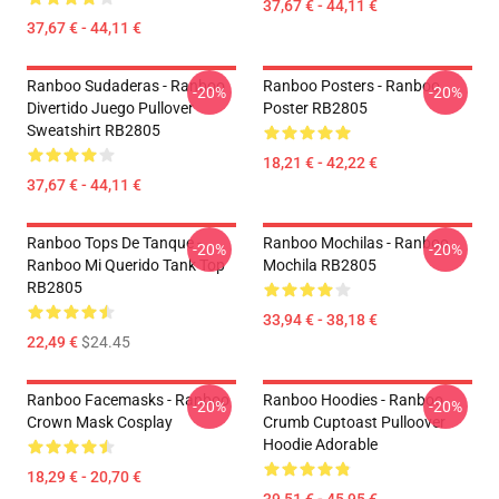
37,67 € - 44,11 €
37,67 € - 44,11 €
Ranboo Sudaderas - Ranboo
Ranboo Posters - Ranboo
-20%
-20%
Divertido Juego Pullover
Poster RB2805
Sweatshirt RB2805
18,21 € - 42,22 €
37,67 € - 44,11 €
Ranboo Tops De Tanque -
Ranboo Mochilas - Ranboo
-20%
-20%
Ranboo Mi Querido Tank Top
Mochila RB2805
RB2805
33,94 € - 38,18 €
22,49 €
$24.45
Ranboo Facemasks - Ranboo
Ranboo Hoodies - Ranboo
-20%
-20%
Crown Mask Cosplay
Crumb Cuptoast Pulloover
Hoodie Adorable
18,29 € - 20,70 €