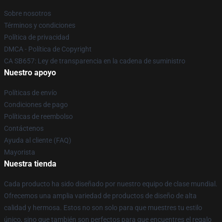
Sobre nosotros
Términos y condiciones
Política de privacidad
DMCA - Política de Copyright
CA SB657: Ley de transparencia en la cadena de suministro
Nuestro apoyo
Políticas de envío
Condiciones de pago
Políticas de reembolso
Contáctenos
Ayuda al cliente (FAQ)
Mayorista
Nuestra tienda
Cada producto ha sido diseñado por nuestro equipo de clase mundial.
Ofrecemos una amplia variedad de productos de diseño de alta
calidad y hermosa. Estos no son solo para que muestres tu estilo
único, sino que también son perfectos para que encuentres el regalo