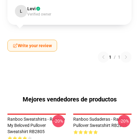
Levi
L
Verified owner
Write your review
1
/
1
Mejores vendedores de productos
Ranboo Sweatshirts - Ranboo
Ranboo Sudaderas - Ranboo
-20%
-20%
My Beloved Pullover
Pullover Sweatshirt RB2805
Sweatshirt RB2805