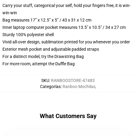
Carry your stuff, categorical your self, hold your fingers free, it is win-
win-win
Bag measures 17” x 12.5” x 5” / 43 x 31 x 12 cm
Inner laptop computer pocket measures 13.5" x 10.5" / 34 x 27 cm
Sturdy 100% polyester shell
Vivid all-over design, sublimation printed for you whenever you order
Exterior mesh pocket and adjustable padded straps
For a distinct model, try the Drawstring Bag
For more room, attempt the Duffle Bag
SKU
:
RANBOOSTORE-47483
Categorías
:
Ranboo Mochilas
,
What Customers Say