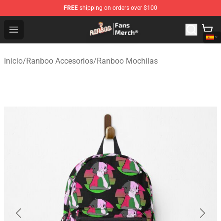
FREE
shipping on orders over $100
Ranboo Store - Official Ranboo Merchandise Shop
Open menu
Inicio
/
Ranboo Accesorios
/
Ranboo Mochilas