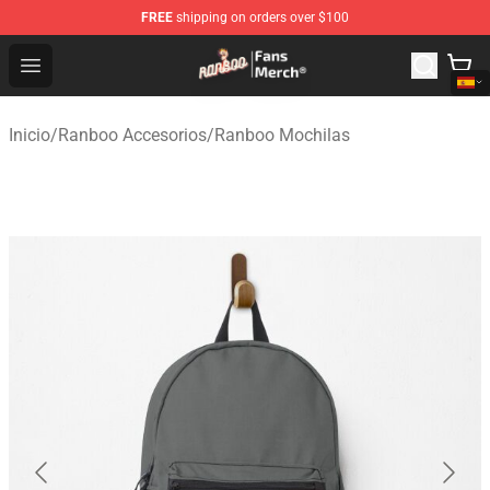
FREE
shipping on orders over $100
Ranboo Store - Official Ranboo Merchandise Shop
Open menu
Inicio
/
Ranboo Accesorios
/
Ranboo Mochilas