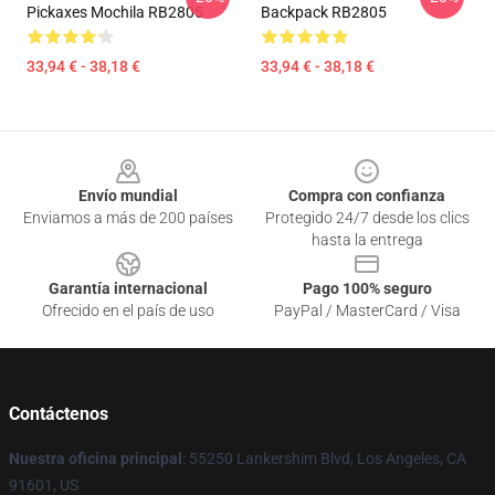
Pickaxes Mochila RB2805
Backpack RB2805
33,94 € - 38,18 €
33,94 € - 38,18 €
Footer
Envío mundial
Compra con confianza
Enviamos a más de 200 países
Protegido 24/7 desde los clics
hasta la entrega
Garantía internacional
Pago 100% seguro
Ofrecido en el país de uso
PayPal / MasterCard / Visa
Contáctenos
Nuestra oficina principal
: 55250 Lankershim Blvd, Los Angeles, CA
91601, US