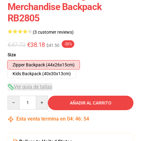
Merchandise Backpack
RB2805
(3 customer reviews)
€47.73
€38.18
-20%
$41.50
Size
Zipper Backpack (44x26x15cm)
Kids Backpack (40x30x13cm)
Ver guía de tallas
Quantity
AÑADIR AL CARRITO
Esta venta termina en
04
:
46
:
54