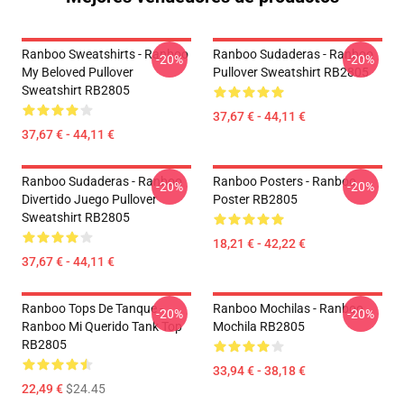
Ranboo Sweatshirts - Ranboo
Ranboo Sudaderas - Ranboo
-20%
-20%
My Beloved Pullover
Pullover Sweatshirt RB2805
Sweatshirt RB2805
37,67 € - 44,11 €
37,67 € - 44,11 €
Ranboo Sudaderas - Ranboo
Ranboo Posters - Ranboo
-20%
-20%
Divertido Juego Pullover
Poster RB2805
Sweatshirt RB2805
18,21 € - 42,22 €
37,67 € - 44,11 €
Ranboo Tops De Tanque -
Ranboo Mochilas - Ranboo
-20%
-20%
Ranboo Mi Querido Tank Top
Mochila RB2805
RB2805
33,94 € - 38,18 €
22,49 €
$24.45