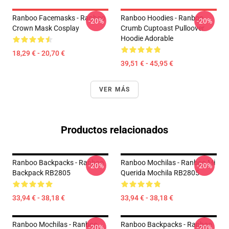
Ranboo Facemasks - Ranboo
Ranboo Hoodies - Ranboo
-20%
-20%
Crown Mask Cosplay
Crumb Cuptoast Pulloover
Hoodie Adorable
18,29 € - 20,70 €
39,51 € - 45,95 €
VER MÁS
Productos relacionados
Ranboo Backpacks - Ranboo
Ranboo Mochilas - Ranboo Mi
-20%
-20%
Backpack RB2805
Querida Mochila RB2805
33,94 € - 38,18 €
33,94 € - 38,18 €
Ranboo Mochilas - Ranboo
Ranboo Backpacks - Ranboo
-20%
-20%