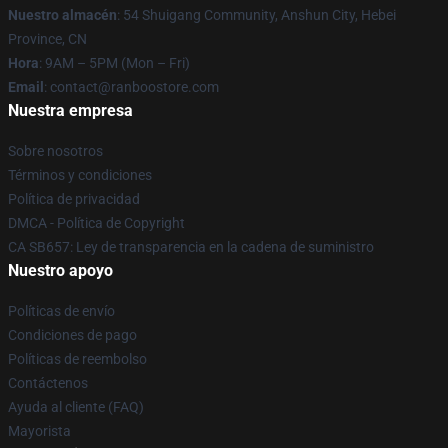
Nuestro almacén
: 54 Shuigang Community, Anshun City, Hebei
Province, CN
Hora
: 9AM – 5PM (Mon – Fri)
Email
: contact@ranboostore.com
Nuestra empresa
Sobre nosotros
Términos y condiciones
Política de privacidad
DMCA - Política de Copyright
CA SB657: Ley de transparencia en la cadena de suministro
Nuestro apoyo
Políticas de envío
Condiciones de pago
Políticas de reembolso
Contáctenos
Ayuda al cliente (FAQ)
Mayorista