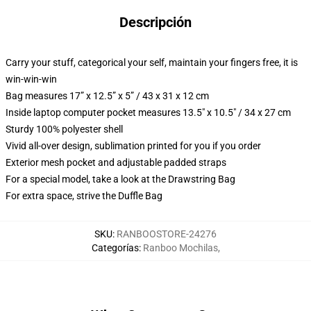
Descripción
Carry your stuff, categorical your self, maintain your fingers free, it is
win-win-win
Bag measures 17” x 12.5” x 5” / 43 x 31 x 12 cm
Inside laptop computer pocket measures 13.5" x 10.5" / 34 x 27 cm
Sturdy 100% polyester shell
Vivid all-over design, sublimation printed for you if you order
Exterior mesh pocket and adjustable padded straps
For a special model, take a look at the Drawstring Bag
For extra space, strive the Duffle Bag
SKU
:
RANBOOSTORE-24276
Categorías
:
Ranboo Mochilas
,