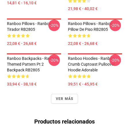
14,81 € - 16,10 €
21,98 € - 40,02 €
Ranboo Pillows - Ranboo
Ranboo Pillows - Ranboo
-20%
-20%
Tirador RB2805
Pillow De Piso RB2805
22,08 € - 26,68 €
22,08 € - 26,68 €
Ranboo Backpacks - Ranboo
Ranboo Hoodies - Ranboo
-20%
-20%
Themed Pattern Pt 2
Crumb Cuptoast Pulloover
Backpack RB2805
Hoodie Adorable
33,94 € - 38,18 €
39,51 € - 45,95 €
VER MÁS
Productos relacionados