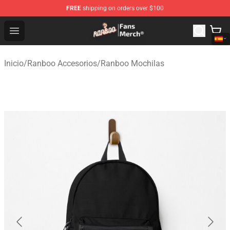
FREE
shipping on orders over $100
Ranboo Store - Official Ranboo Merchandise Shop
Open menu
Inicio
/
Ranboo Accesorios
/
Ranboo Mochilas