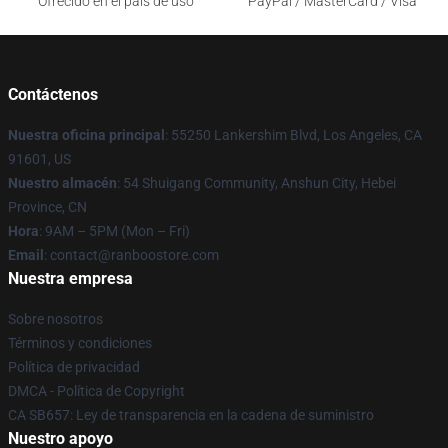
Ofrecido en el país de uso
PayPal / MasterCard / Visa
Contáctenos
Nuestra oficina principal
: 55250 Lankershim Blvd, Los Angeles, CA
91601, US
Nuestro almacén
: 54 Shuigang Community, Anshun City, Hebei
Province, CN
Hora
: 9AM – 5PM (Mon – Fri)
Email
: contact@ranboostore.com
Nuestra empresa
Sobre nosotros
Términos y condiciones
Política de privacidad
DMCA - Política de Copyright
CA SB657: Ley de transparencia en la cadena de suministro
Nuestro apoyo