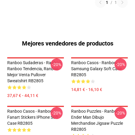
1
/
1
Mejores vendedores de productos
Ranboo Sudaderas - Ranboo,
Ranboo Casos - Ranboo
-20%
-20%
Ranboo Tendencia, Ranboo
Samsung Galaxy Soft Case
Mejor Venta Pullover
RB2805
Sweatshirt RB2805
14,81 € - 16,10 €
37,67 € - 44,11 €
Ranboo Casos - Ranboo
Ranboo Puzzles - Ranboo
-20%
-20%
Fanart Stickers IPhone Soft
Ender Man Dibujo
Case RB2805
Merchandise Jigsaw Puzzle
RB2805