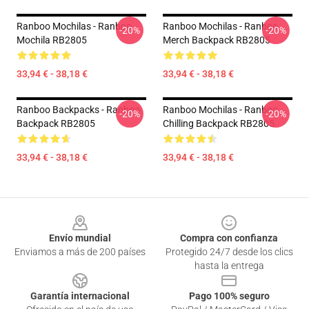
Ranboo Mochilas - Ranboo
Ranboo Mochilas - Ranboo
-20%
-20%
Mochila RB2805
Merch Backpack RB2805
33,94 € - 38,18 €
33,94 € - 38,18 €
Ranboo Backpacks - Ranboo
Ranboo Mochilas - Ranboo
-20%
-20%
Backpack RB2805
Chilling Backpack RB2805
33,94 € - 38,18 €
33,94 € - 38,18 €
Footer
Envío mundial
Compra con confianza
Enviamos a más de 200 países
Protegido 24/7 desde los clics
hasta la entrega
Garantía internacional
Pago 100% seguro