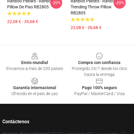
Ranboo Pillows - Ranboo
Ranboo Pillows - Ranboo
-20%
-20%
Pillow De Piso RB2805
Trending Throw Pillow
RB2805
22,08 € - 26,68 €
22,08 € - 26,68 €
Footer
Envío mundial
Compra con confianza
Enviamos a más de 200 países
Protegido 24/7 desde los clics
hasta la entrega
Garantía internacional
Pago 100% seguro
Ofrecido en el país de uso
PayPal / MasterCard / Visa
Contáctenos
Nuestra oficina principal
: 55250 Lankershim Blvd, Los Angeles, CA