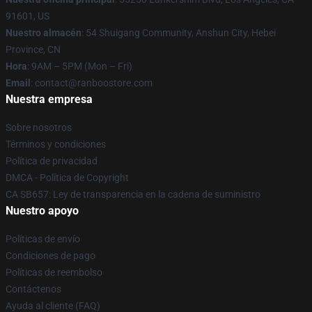
91601, US
Nuestro almacén
: 54 Shuigang Community, Anshun City, Hebei
Province, CN
Hora
: 9AM – 5PM (Mon – Fri)
Email
: contact@ranboostore.com
Nuestra empresa
Sobre nosotros
Términos y condiciones
Política de privacidad
DMCA - Política de Copyright
CA SB657: Ley de transparencia en la cadena de suministro
Nuestro apoyo
Políticas de envío
Condiciones de pago
Políticas de reembolso
Contáctenos
Ayuda al cliente (FAQ)