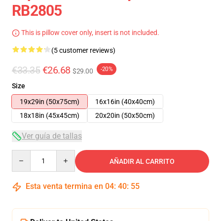
RB2805
This is pillow cover only, insert is not included.
(5 customer reviews)
€33.35
€26.68
-20%
$29.00
Size
19x29in (50x75cm)
16x16in (40x40cm)
18x18in (45x45cm)
20x20in (50x50cm)
Ver guía de tallas
Quantity
AÑADIR AL CARRITO
Esta venta termina en
04
:
40
:
54