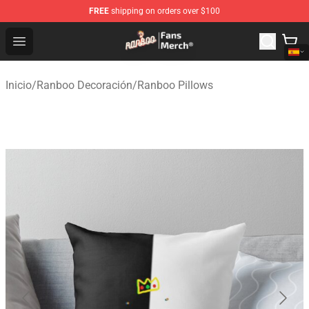
FREE
shipping on orders over $100
Ranboo Store - Official Ranboo Merchandise Shop
Open menu
Inicio
/
Ranboo Decoración
/
Ranboo Pillows