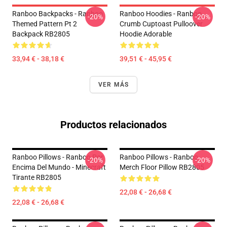
Ranboo Backpacks - Ranboo
Ranboo Hoodies - Ranboo
-20%
-20%
Themed Pattern Pt 2
Crumb Cuptoast Pulloover
Backpack RB2805
Hoodie Adorable
33,94 € - 38,18 €
39,51 € - 45,95 €
VER MÁS
Productos relacionados
Ranboo Pillows - Ranboo Por
Ranboo Pillows - Ranboo
-20%
-20%
Encima Del Mundo - Minecraft
Merch Floor Pillow RB2805
Tirante RB2805
22,08 € - 26,68 €
22,08 € - 26,68 €