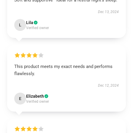
Soft and supportive—ideal for a restful night's sleep.
Dec 13, 2024
Lila
L
Verified owner
This product meets my exact needs and performs
flawlessly.
Dec 12, 2024
Elizabeth
E
Verified owner