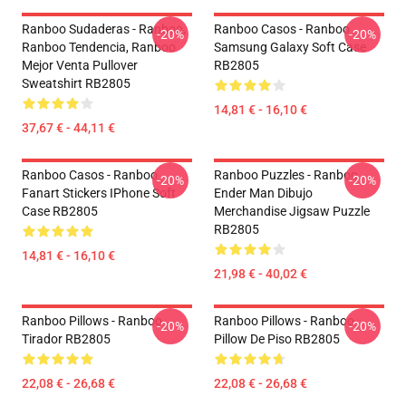
Ranboo Sudaderas - Ranboo,
Ranboo Casos - Ranboo
-20%
-20%
Ranboo Tendencia, Ranboo
Samsung Galaxy Soft Case
Mejor Venta Pullover
RB2805
Sweatshirt RB2805
14,81 € - 16,10 €
37,67 € - 44,11 €
Ranboo Casos - Ranboo
Ranboo Puzzles - Ranboo
-20%
-20%
Fanart Stickers IPhone Soft
Ender Man Dibujo
Case RB2805
Merchandise Jigsaw Puzzle
RB2805
14,81 € - 16,10 €
21,98 € - 40,02 €
Ranboo Pillows - Ranboo
Ranboo Pillows - Ranboo
-20%
-20%
Tirador RB2805
Pillow De Piso RB2805
22,08 € - 26,68 €
22,08 € - 26,68 €