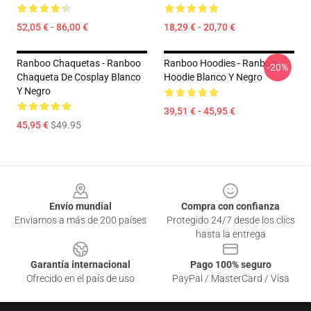
52,05 € - 86,00 €
18,29 € - 20,70 €
Ranboo Chaquetas - Ranboo
Ranboo Hoodies - Ranboo
-20%
Chaqueta De Cosplay Blanco
Hoodie Blanco Y Negro
Y Negro
39,51 € - 45,95 €
45,95 €
$49.95
Footer
Envío mundial
Compra con confianza
Enviamos a más de 200 países
Protegido 24/7 desde los clics
hasta la entrega
Garantía internacional
Pago 100% seguro
Ofrecido en el país de uso
PayPal / MasterCard / Visa