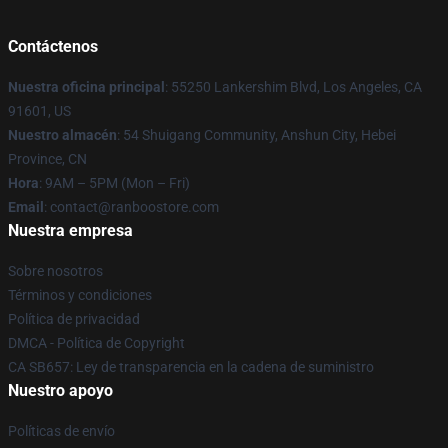
Contáctenos
Nuestra oficina principal
: 55250 Lankershim Blvd, Los Angeles, CA
91601, US
Nuestro almacén
: 54 Shuigang Community, Anshun City, Hebei
Province, CN
Hora
: 9AM – 5PM (Mon – Fri)
Email
: contact@ranboostore.com
Nuestra empresa
Sobre nosotros
Términos y condiciones
Política de privacidad
DMCA - Política de Copyright
CA SB657: Ley de transparencia en la cadena de suministro
Nuestro apoyo
Políticas de envío