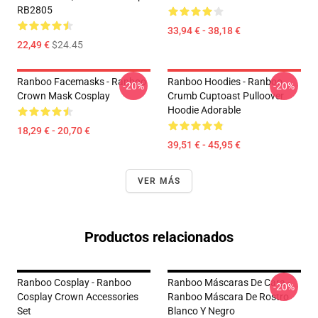
RB2805
33,94 € - 38,18 €
22,49 €
$24.45
Ranboo Facemasks - Ranboo
Ranboo Hoodies - Ranboo
-20%
-20%
Crown Mask Cosplay
Crumb Cuptoast Pulloover
Hoodie Adorable
18,29 € - 20,70 €
39,51 € - 45,95 €
VER MÁS
Productos relacionados
Ranboo Cosplay - Ranboo
Ranboo Máscaras De Cara -
-20%
Cosplay Crown Accessories
Ranboo Máscara De Rostro
Set
Blanco Y Negro