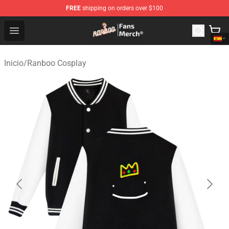
FREE
shipping on orders over $100
Ranboo Store - Official Ranboo Merchandise Shop
Open menu
Inicio
/
Ranboo Cosplay