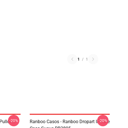
1
/
1
-20%
-20%
Pullover
Ranboo Casos - Ranboo Dropart IPhone