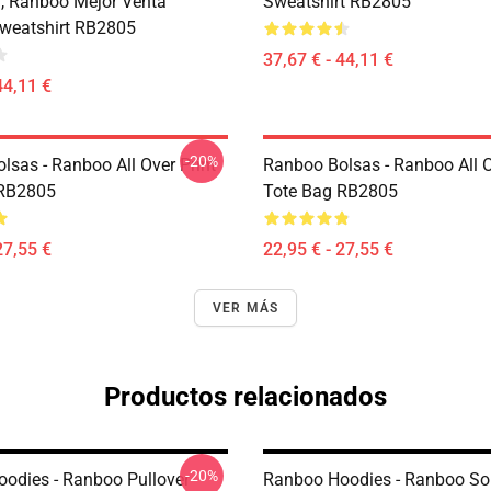
, Ranboo Mejor Venta
Sweatshirt RB2805
Sweatshirt RB2805
37,67 € - 44,11 €
44,11 €
-20%
lsas - Ranboo All Over Print
Ranboo Bolsas - Ranboo All O
 RB2805
Tote Bag RB2805
27,55 €
22,95 € - 27,55 €
VER MÁS
Productos relacionados
-20%
odies - Ranboo Pullover
Ranboo Hoodies - Ranboo Sob