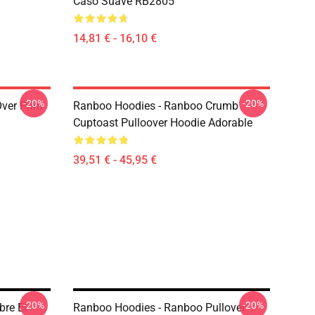
Caso Suave RB2805
14,81 € - 16,10 €
-20%
-20%
ver Print
Ranboo Hoodies - Ranboo Crumb
Cuptoast Pulloover Hoodie Adorable
39,51 € - 45,95 €
-20%
-20%
re El
Ranboo Hoodies - Ranboo Pullover