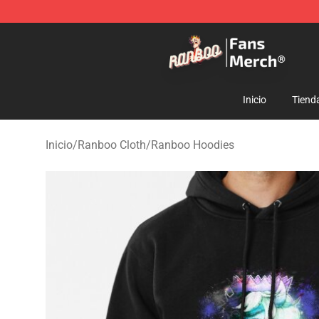
Ranboo Store - Official Ranboo Merchandise Shop
Inicio
Tiend
Inicio
/
Ranboo Cloth
/
Ranboo Hoodies