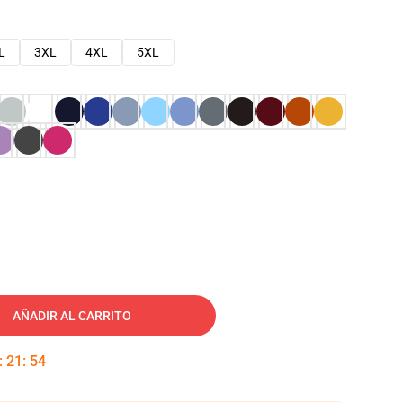
L
3XL
4XL
5XL
AÑADIR AL CARRITO
:
21
:
53