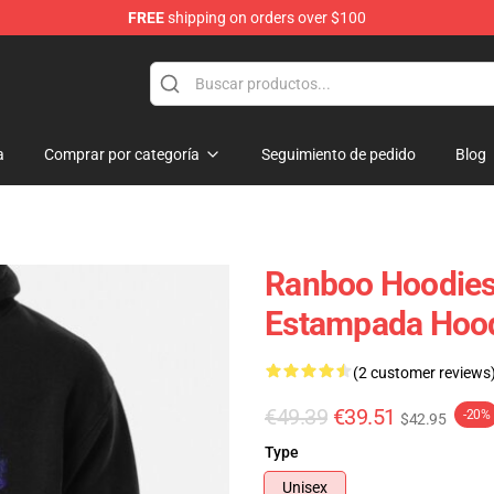
FREE
shipping on orders over $100
a
Comprar por categoría
Seguimiento de pedido
Blog
Ranboo Hoodies
Estampada Hoo
(2 customer reviews
€49.39
€39.51
-20%
$42.95
Type
Unisex