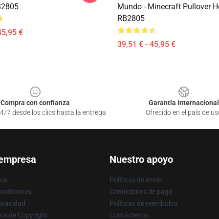
B2805
Mundo - Minecraft Pullover H
RB2805
45,95 €
39,51 € - 45,95 €
Compra con confianza
Garantía internacional
4/7 desde los clics hasta la entrega
Ofrecido en el país de us
 empresa
Nuestro apoyo
ros
Políticas de envío
ondiciones
Condiciones de pago
rivacidad
Políticas de reembolso
ica de Copyright
Contáctenos