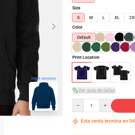
Size
S
M
L
XL
2X
Color
Default
Print Location
blank template
Ver guía de tallas
Quantity
Esta venta termina en
04