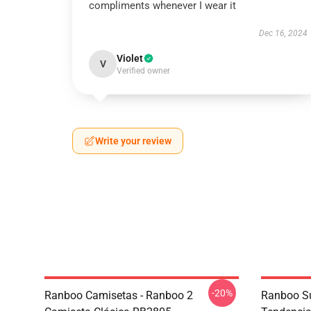
compliments whenever I wear it
Dec 16, 2024
Violet
V
Verified owner
Write your review
-20%
Ranboo Camisetas - Ranboo 2
Ranboo Su