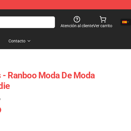
Atención al cliente
Ver carrito
Contacto
 - Ranboo Moda De Moda
die
)