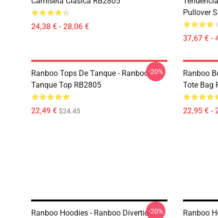
Camiseta Clásica RB2805
Tendencia
Pullover 
24,38 € - 28,06 €
37,67 € - 
-20%
Ranboo Tops De Tanque - Ranboo
Ranboo Bo
Tanque Top RB2805
Tote Bag
22,49 €
22,95 € - 
$24.45
-20%
Ranboo Hoodies - Ranboo Divertido
Ranboo Ho