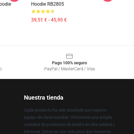
oodie
Hoodie RB2805
39,51 € - 45,95 €
Pago 100% seguro
o
PayPal / MasterCard / Visa
Nuestra tienda
Cada producto ha sido diseñado por nuestro
equipo de clase mundial. Ofrecemos una amplia
variedad de productos de diseño de alta calidad y
hermosa. Estos no son solo para que muestres