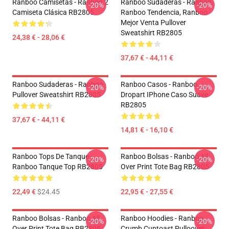
Ranboo Camisetas - Ranboo 2
Ranboo Sudaderas - Ranboo,
-20%
-20%
Camiseta Clásica RB2805
Ranboo Tendencia, Ranboo
Mejor Venta Pullover
Sweatshirt RB2805
24,38 € - 28,06 €
37,67 € - 44,11 €
Ranboo Sudaderas - Ranboo
Ranboo Casos - Ranboo
-20%
-20%
Pullover Sweatshirt RB2805
Dropart IPhone Caso Suave
RB2805
37,67 € - 44,11 €
14,81 € - 16,10 €
Ranboo Tops De Tanque -
Ranboo Bolsas - Ranboo All
-20%
-20%
Ranboo Tanque Top RB2805
Over Print Tote Bag RB2805
22,49 €
$24.45
22,95 € - 27,55 €
Ranboo Bolsas - Ranboo All
Ranboo Hoodies - Ranboo
-20%
-20%
Over Print Tote Bag RB2805
Crumb Cuptoast Pulloover