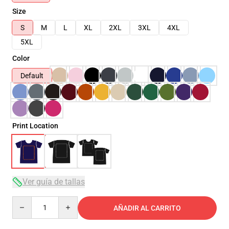
Size
S
M
L
XL
2XL
3XL
4XL
5XL
Color
Default
Print Location
Ver guía de tallas
Quantity
AÑADIR AL CARRITO