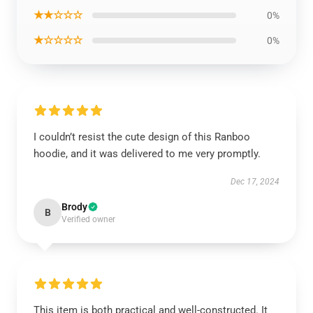
★★☆☆☆
0%
★☆☆☆☆
0%
I couldn’t resist the cute design of this Ranboo
hoodie, and it was delivered to me very promptly.
Dec 17, 2024
Brody
B
Verified owner
This item is both practical and well-constructed. It