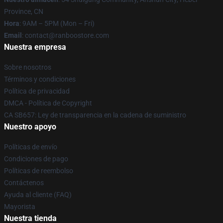
Province, CN
Hora
: 9AM – 5PM (Mon – Fri)
Email
: contact@ranboostore.com
Nuestra empresa
Sobre nosotros
Términos y condiciones
Política de privacidad
DMCA - Política de Copyright
CA SB657: Ley de transparencia en la cadena de suministro
Nuestro apoyo
Políticas de envío
Condiciones de pago
Políticas de reembolso
Contáctenos
Ayuda al cliente (FAQ)
Mayorista
Nuestra tienda