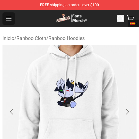
FREE
shipping on orders over $100
Ranboo Store - Official Ranboo Merchandise Shop
Open menu
Inicio
/
Ranboo Cloth
/
Ranboo Hoodies