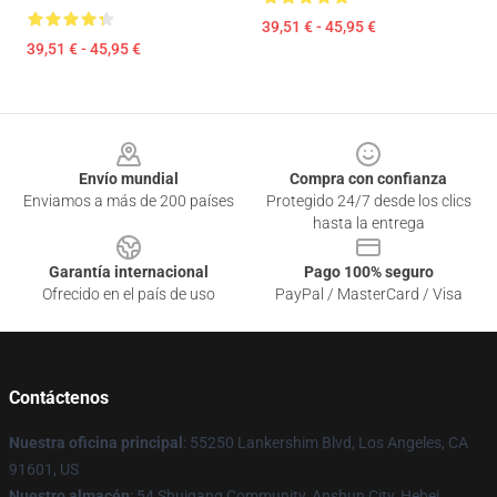
39,51 € - 45,95 €
39,51 € - 45,95 €
Footer
Envío mundial
Compra con confianza
Enviamos a más de 200 países
Protegido 24/7 desde los clics
hasta la entrega
Garantía internacional
Pago 100% seguro
Ofrecido en el país de uso
PayPal / MasterCard / Visa
Contáctenos
Nuestra oficina principal
: 55250 Lankershim Blvd, Los Angeles, CA
91601, US
Nuestro almacén
: 54 Shuigang Community, Anshun City, Hebei