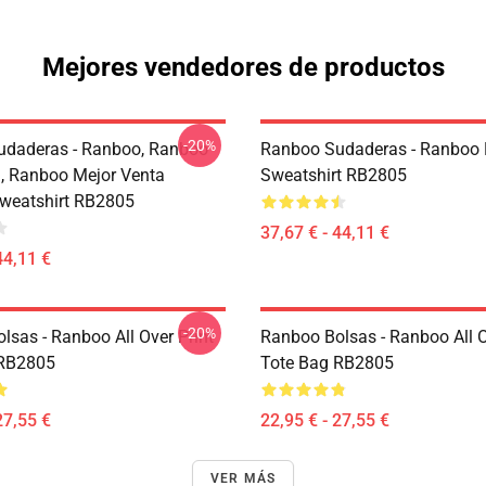
Mejores vendedores de productos
-20%
daderas - Ranboo, Ranboo
Ranboo Sudaderas - Ranboo 
, Ranboo Mejor Venta
Sweatshirt RB2805
Sweatshirt RB2805
37,67 € - 44,11 €
44,11 €
-20%
lsas - Ranboo All Over Print
Ranboo Bolsas - Ranboo All O
 RB2805
Tote Bag RB2805
27,55 €
22,95 € - 27,55 €
VER MÁS