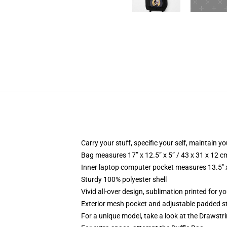
Carry your stuff, specific your self, maintain yo
Bag measures 17” x 12.5” x 5” / 43 x 31 x 12 c
Inner laptop computer pocket measures 13.5" x
Sturdy 100% polyester shell
Vivid all-over design, sublimation printed for yo
Exterior mesh pocket and adjustable padded s
For a unique model, take a look at the Drawstr