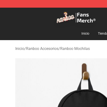
Ranboo Store - Official Ranboo Merchandise Shop
Inicio
Tiend
Inicio
/
Ranboo Accesorios
/
Ranboo Mochilas