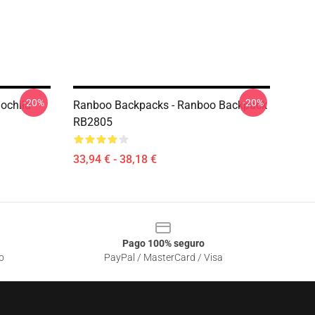
-20%
-20%
ochila
Ranboo Backpacks - Ranboo Backpack
RB2805
33,94 € - 38,18 €
Pago 100% seguro
o
PayPal / MasterCard / Visa