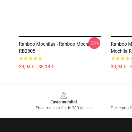
-20%
Ranboo Mochilas - Ranboo Mochila
Ranboo Mo
RB2805
Mochila 
33,94 € - 38,18 €
33,94 € - 
Footer
Envío mundial
Enviamos a más de 200 países
Protegido 2