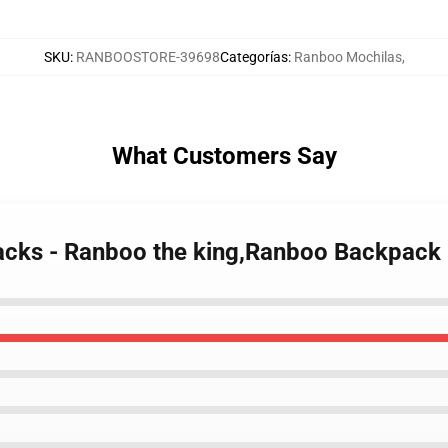
SKU
:
RANBOOSTORE-39698
Categorías
:
Ranboo Mochilas
,
What Customers Say
acks - Ranboo the king,Ranboo Backpac