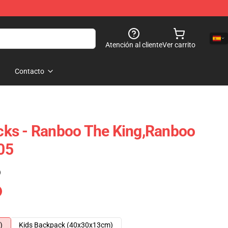
Atención al cliente
Ver carrito
Contacto
ks - Ranboo The King,Ranboo
05
)
)
Kids Backpack (40x30x13cm)