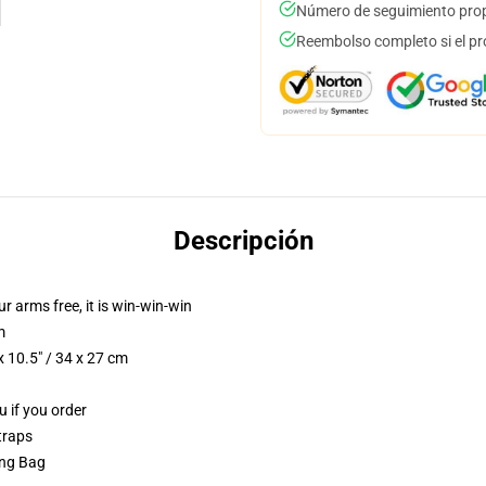
Número de seguimiento prop
Reembolso completo si el pr
Descripción
ur arms free, it is win-win-win
m
 10.5" / 34 x 27 cm
u if you order
traps
ing Bag