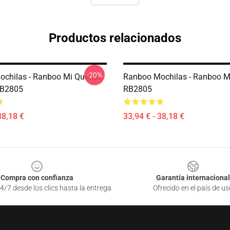
Productos relacionados
-20%
chilas - Ranboo Mi Querida
Ranboo Mochilas - Ranboo M
RB2805
RB2805
38,18 €
33,94 € - 38,18 €
Compra con confianza
Garantía internacional
4/7 desde los clics hasta la entrega
Ofrecido en el país de us