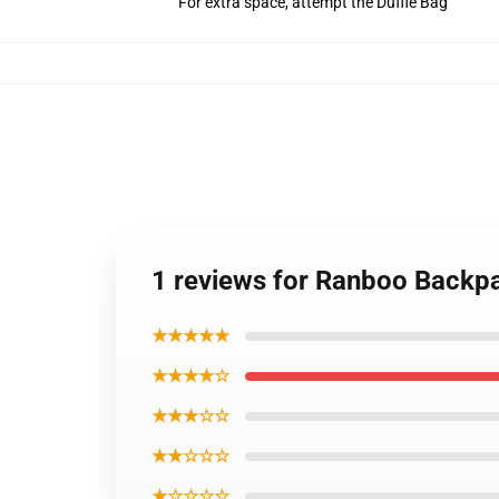
For extra space, attempt the Duffle Bag
1 reviews for Ranboo Backp
★★★★★
★★★★☆
★★★☆☆
★★☆☆☆
★☆☆☆☆