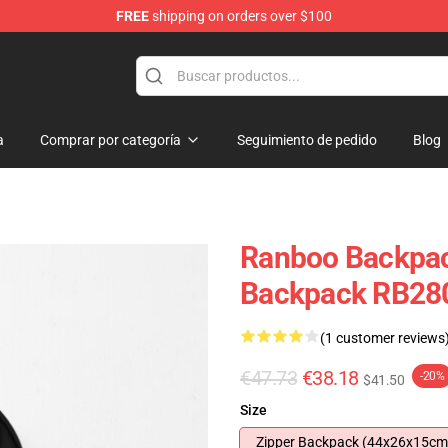
FREE
shipping on orders over $100
a
Comprar por categoría
Seguimiento de pedido
Blog
Ranboo Backpac
Backpack RB28
(1 customer reviews
€47.73
€38.18
-20%
$41.50
Size
Zipper Backpack (44x26x15cm