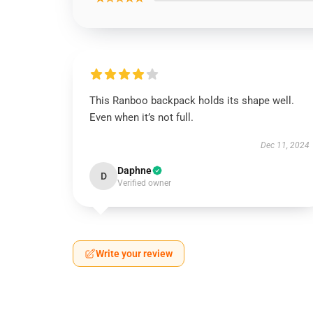
This Ranboo backpack holds its shape well.
Even when it’s not full.
Dec 11, 2024
Daphne
D
Verified owner
Write your review