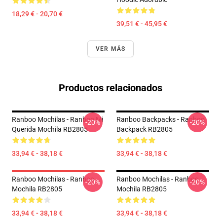
18,29 € - 20,70 €
39,51 € - 45,95 €
VER MÁS
Productos relacionados
Ranboo Mochilas - Ranboo Mi
Ranboo Backpacks - Ranboo
-20%
-20%
Querida Mochila RB2805
Backpack RB2805
33,94 € - 38,18 €
33,94 € - 38,18 €
Ranboo Mochilas - Ranboo
Ranboo Mochilas - Ranboo
-20%
-20%
Mochila RB2805
Mochila RB2805
33,94 € - 38,18 €
33,94 € - 38,18 €