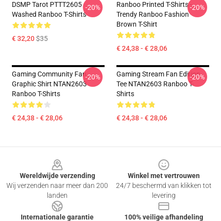
DSMP Tarot PTTT2605
Ranboo Printed T-Shirts -
-20%
-20%
Washed Ranboo T-Shirts
Trendy Ranboo Fashion
Brown T-Shirt
€ 32,20
$35
€ 24,38 - € 28,06
Gaming Community Fan
Gaming Stream Fan Edition
-20%
-20%
Graphic Shirt NTAN2603
Tee NTAN2603 Ranboo T-
Ranboo T-Shirts
Shirts
€ 24,38 - € 28,06
€ 24,38 - € 28,06
Footer
Wereldwijde verzending
Winkel met vertrouwen
Wij verzenden naar meer dan 200
24/7 beschermd van klikken tot
landen
levering
Internationale garantie
100% veilige afhandeling