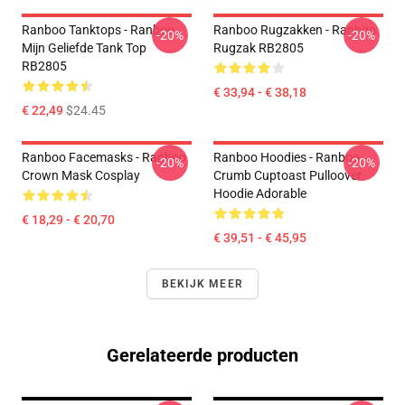
Ranboo Tanktops - Ranboo
Ranboo Rugzakken - Ranboo
-20%
-20%
Mijn Geliefde Tank Top
Rugzak RB2805
RB2805
€ 33,94 - € 38,18
€ 22,49
$24.45
Ranboo Facemasks - Ranboo
Ranboo Hoodies - Ranboo
-20%
-20%
Crown Mask Cosplay
Crumb Cuptoast Pulloover
Hoodie Adorable
€ 18,29 - € 20,70
€ 39,51 - € 45,95
BEKIJK MEER
Gerelateerde producten