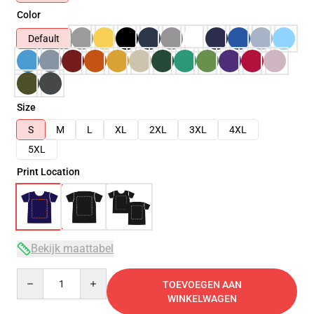
Color
Default
Size
S
M
L
XL
2XL
3XL
4XL
5XL
Print Location
Bekijk maattabel
Quantity
TOEVOEGEN AAN
WINKELWAGEN