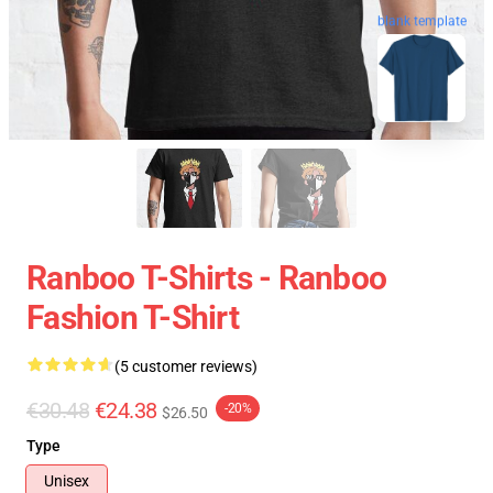
blank template
Ranboo T-Shirts - Ranboo
Fashion T-Shirt
(5 customer reviews)
€30.48
€24.38
-20%
$26.50
Type
Unisex