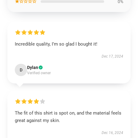
★☆☆☆☆
0%
Incredible quality, I’m so glad I bought it!
Dec 17, 2024
Dylan
D
Verified owner
The fit of this shirt is spot on, and the material feels
great against my skin.
Dec 16, 2024