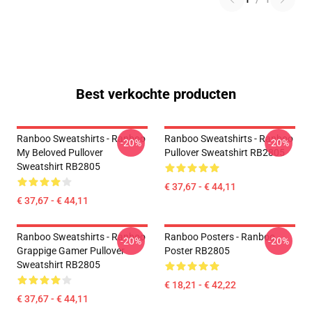
Best verkochte producten
Ranboo Sweatshirts - Ranboo
Ranboo Sweatshirts - Ranboo
-20%
-20%
My Beloved Pullover
Pullover Sweatshirt RB2805
Sweatshirt RB2805
€ 37,67 - € 44,11
€ 37,67 - € 44,11
Ranboo Sweatshirts - Ranboo
Ranboo Posters - Ranboo
-20%
-20%
Grappige Gamer Pullover
Poster RB2805
Sweatshirt RB2805
€ 18,21 - € 42,22
€ 37,67 - € 44,11