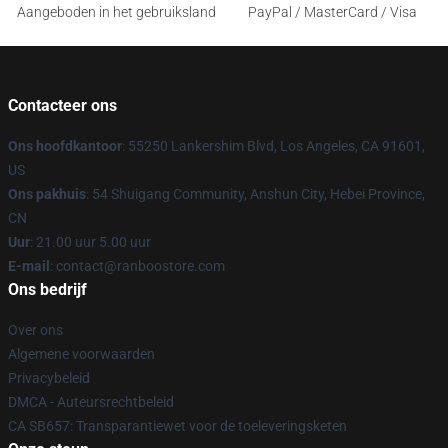
Aangeboden in het gebruiksland
PayPal / MasterCard / Visa
Contacteer ons
Ons hoofdkantoor
: 55250 Lankershim Blvd, Los Angeles, CA 91601,
US
Ons pakhuis
: 54 Shuigang Community, Anshun City, Hebei Province,
CN
Uur
: 21.00 uur 5.00 uur
E-mail
: contact@ranboostore.com
Ons bedrijf
Over ons
Algemene voorwaarden
Privacybeleid
DMCA - Auteursrechtbeleid
CA SB657: Transparantiewet voor de toeleveringsketen