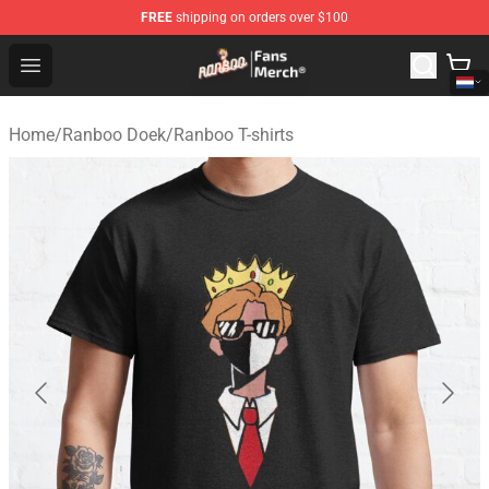
FREE
shipping on orders over $100
Ranboo Store - Official Ranboo Merchandise Shop
Open menu
Home
/
Ranboo Doek
/
Ranboo T-shirts