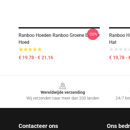
-20%
Ranboo Hoeden Ranboo Groene Emmer
Ranboo Ha
Hoed
Hat
€ 19,78 - € 21,16
€ 19,78 - 
Footer
Wereldwijde verzending
Wij verzenden naar meer dan 200 landen
24/7 bes
Contacteer ons
Ons bedri