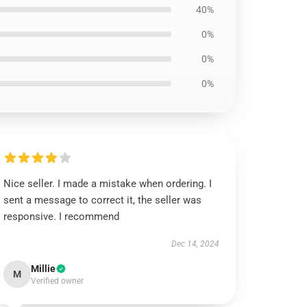
40%
0%
0%
0%
Nice seller. I made a mistake when ordering. I
sent a message to correct it, the seller was
responsive. I recommend
Dec 14, 2024
Millie
M
Verified owner