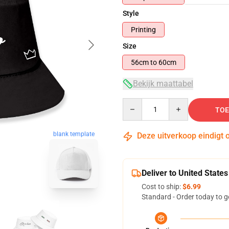
Style
Printing
Size
56cm to 60cm
Bekijk maattabel
Quantity
TOE
blank template
Deze uitverkoop eindigt 
Deliver to United States
Cost to ship:
$6.99
Standard - Order today to g