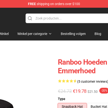
FREE
shipping on orders over $100
Winkel
Winkel per categorie
Bestelling volgen
Blog
Ranboo Hoeden 
Emmerhoed
(5 customer reviews
€24.73
€19.78
-20%
$21.50
Type
Snapback Hat
Bucket Hat