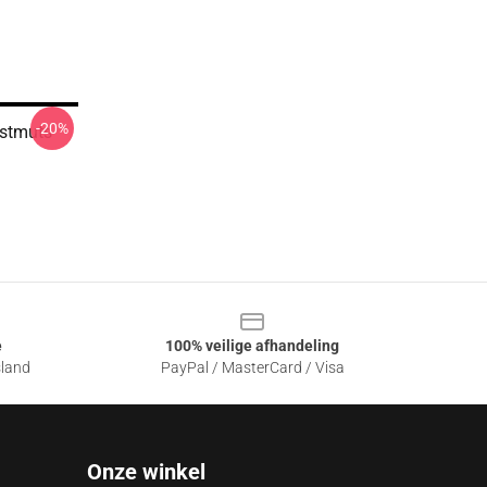
-20%
stmuts
e
100% veilige afhandeling
sland
PayPal / MasterCard / Visa
Onze winkel