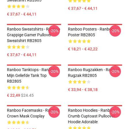
Sweatshirt RB2805
€ 37,67 - € 44,11
€ 37,67 - € 44,11
Ranboo Sweatshirts - Ranboo
Ranboo Posters - Ranboo
-20%
-20%
Grappige Gamer Pullover
Poster RB2805
Sweatshirt RB2805
€ 18,21 - € 42,22
€ 37,67 - € 44,11
Ranboo Tanktops - Ranboo
Ranboo Rugzakken - Ranboo
-20%
-20%
Mijn Geliefde Tank Top
Rugzak RB2805
RB2805
€ 33,94 - € 38,18
€ 22,49
$24.45
Ranboo Facemasks - Ranboo
Ranboo Hoodies - Ranboo
-20%
-20%
Crown Mask Cosplay
Crumb Cuptoast Pulloover
Hoodie Adorable