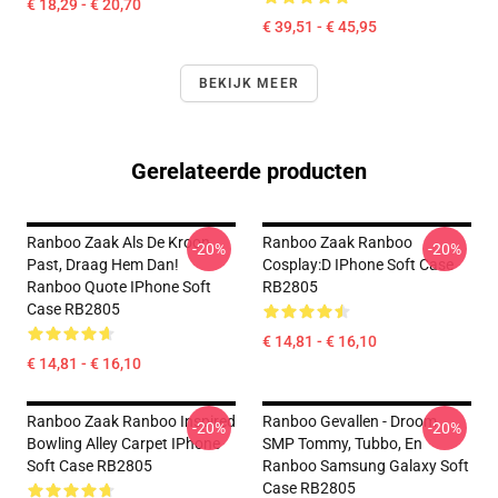
€ 18,29 - € 20,70
€ 39,51 - € 45,95
BEKIJK MEER
Gerelateerde producten
Ranboo Zaak Als De Kroon
Ranboo Zaak Ranboo
-20%
-20%
Past, Draag Hem Dan!
Cosplay:D IPhone Soft Case
Ranboo Quote IPhone Soft
RB2805
Case RB2805
€ 14,81 - € 16,10
€ 14,81 - € 16,10
Ranboo Zaak Ranboo Inspired
Ranboo Gevallen - Droom
-20%
-20%
Bowling Alley Carpet IPhone
SMP Tommy, Tubbo, En
Soft Case RB2805
Ranboo Samsung Galaxy Soft
Case RB2805