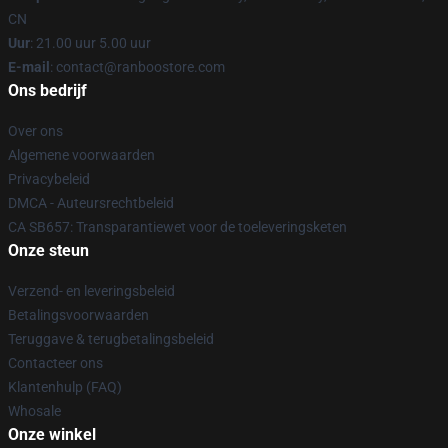
CN
Uur
: 21.00 uur 5.00 uur
E-mail
: contact@ranboostore.com
Ons bedrijf
Over ons
Algemene voorwaarden
Privacybeleid
DMCA - Auteursrechtbeleid
CA SB657: Transparantiewet voor de toeleveringsketen
Onze steun
Verzend- en leveringsbeleid
Betalingsvoorwaarden
Teruggave & terugbetalingsbeleid
Contacteer ons
Klantenhulp (FAQ)
Whosale
Onze winkel