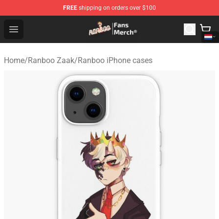
FREE
shipping on orders over $100
Ranboo Store - Official Ranboo Merchandise Shop
Open menu
Home
/
Ranboo Zaak
/
Ranboo iPhone cases