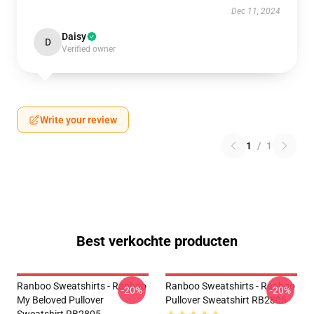
Dec 11, 2024
Daisy
D
Verified owner
Write your review
1
/
1
Best verkochte producten
Ranboo Sweatshirts - Ranboo
Ranboo Sweatshirts - Ranboo
-20%
-20%
My Beloved Pullover
Pullover Sweatshirt RB2805