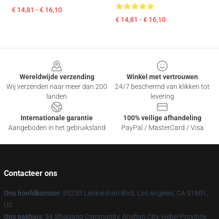
€ 14,81 - € 16,10
€ 14,81 - € 16,10
Footer
Wereldwijde verzending
Winkel met vertrouwen
Wij verzenden naar meer dan 200
24/7 beschermd van klikken tot
landen
levering
Internationale garantie
100% veilige afhandeling
Aangeboden in het gebruiksland
PayPal / MasterCard / Visa
Contacteer ons
Ons hoofdkantoor
: 55250 Lankershim Blvd, Los Angeles, CA 91601,
US
Ons pakhuis
: 54 Shuigang Community, Anshun City, Hebei Province,