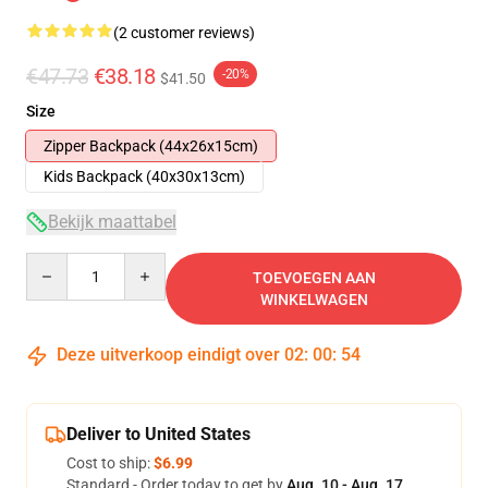
(2 customer reviews)
€47.73
€38.18
-20%
$41.50
Size
Zipper Backpack (44x26x15cm)
Kids Backpack (40x30x13cm)
Bekijk maattabel
Quantity
TOEVOEGEN AAN
WINKELWAGEN
Deze uitverkoop eindigt over
02
:
00
:
54
Deliver to United States
Cost to ship:
$6.99
Standard - Order today to get by
Aug. 10 - Aug. 17