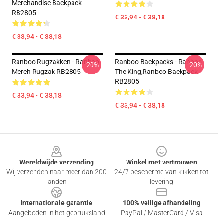
Merchandise Backpack
RB2805
€ 33,94 - € 38,18
€ 33,94 - € 38,18
Ranboo Rugzakken - Ranboo
Ranboo Backpacks - Ranboo
-20%
-20%
Merch Rugzak RB2805
The King,Ranboo Backpack
RB2805
€ 33,94 - € 38,18
€ 33,94 - € 38,18
Footer
Wereldwijde verzending
Winkel met vertrouwen
Wij verzenden naar meer dan 200
24/7 beschermd van klikken tot
landen
levering
Internationale garantie
100% veilige afhandeling
Aangeboden in het gebruiksland
PayPal / MasterCard / Visa