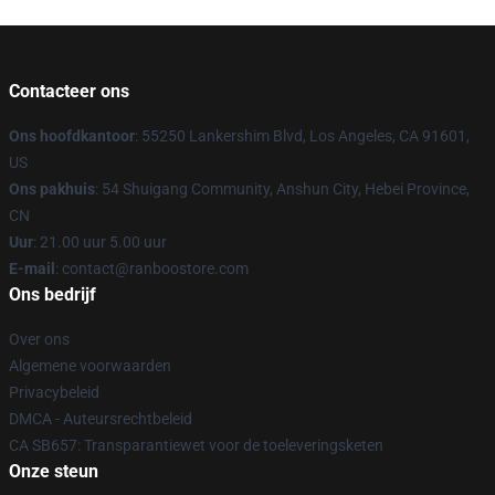
Contacteer ons
Ons hoofdkantoor
: 55250 Lankershim Blvd, Los Angeles, CA 91601,
US
Ons pakhuis
: 54 Shuigang Community, Anshun City, Hebei Province,
CN
Uur
: 21.00 uur 5.00 uur
E-mail
: contact@ranboostore.com
Ons bedrijf
Over ons
Algemene voorwaarden
Privacybeleid
DMCA - Auteursrechtbeleid
CA SB657: Transparantiewet voor de toeleveringsketen
Onze steun