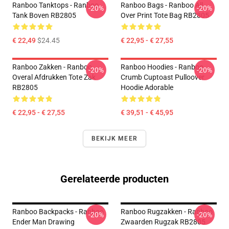
Ranboo Tanktops - Ranboo
Ranboo Bags - Ranboo All
-20%
-20%
Tank Boven RB2805
Over Print Tote Bag RB2805
€ 22,49
$24.45
€ 22,95 - € 27,55
Ranboo Zakken - Ranboo
Ranboo Hoodies - Ranboo
-20%
-20%
Overal Afdrukken Tote Zak
Crumb Cuptoast Pulloover
RB2805
Hoodie Adorable
€ 22,95 - € 27,55
€ 39,51 - € 45,95
BEKIJK MEER
Gerelateerde producten
Ranboo Backpacks - Ranboo
Ranboo Rugzakken - Ranboo
-20%
-20%
Ender Man Drawing
Zwaarden Rugzak RB2805