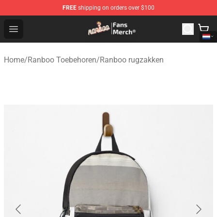
FREE
shipping on orders over $100
Ranboo Store - Official Ranboo Merchandise Shop
Open menu
Home
/
Ranboo Toebehoren
/
Ranboo rugzakken