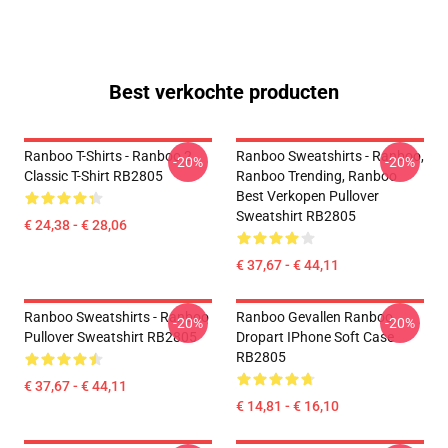
Best verkochte producten
Ranboo T-Shirts - Ranboo 2
Ranboo Sweatshirts - Ranboo,
-20%
-20%
Classic T-Shirt RB2805
Ranboo Trending, Ranboo
Best Verkopen Pullover
Sweatshirt RB2805
€ 24,38 - € 28,06
€ 37,67 - € 44,11
Ranboo Sweatshirts - Ranboo
Ranboo Gevallen Ranboo
-20%
-20%
Pullover Sweatshirt RB2805
Dropart IPhone Soft Case
RB2805
€ 37,67 - € 44,11
€ 14,81 - € 16,10