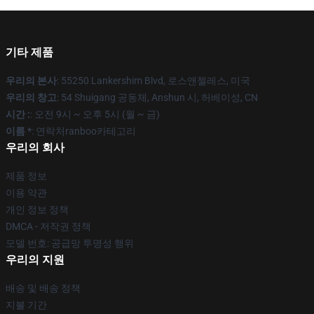
기타 제품
우리의 본사
: 55250 Lankershim Blvd, 로스앤젤레스, 미국
우리의 창고
: 54 Shuigang 공동체, Anshun 시, 허베이성, CN
시간 :
: 오전 9시 ~ 오후 5시 (월 ~ 금)
이름 *
: 연락처ranboo카테고리
우리의 회사
제품 정보
이용 약관
개인 정보 정책
DMCA - 저작권 정책
모델 번호: 공급망 투명성 행위
우리의 지원
배송 및 배송 정책
지불 기간