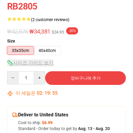
RB2805
(2 customer reviews)
₩42,976
₩34,381
-20%
$24.95
Size
35x35cm
40x40cm
사이즈 가이드 보기
Quantity
장바구니에 추가
이 세일은
02
:
19
:
55
Deliver to United States
Cost to ship:
$6.99
Standard - Order today to get by
Aug. 13 - Aug. 20