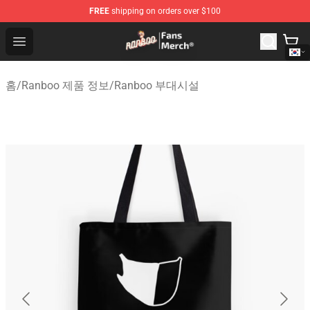
FREE
shipping on orders over $100
Ranboo Store - Official Ranboo Merchandise Shop
Open menu
홈
/
Ranboo 제품 정보
/
Ranboo 부대시설