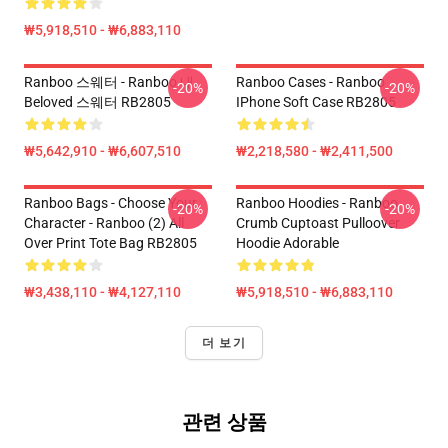
₩5,918,510 - ₩6,883,110
Ranboo 스웨터 - Ranboo 내
Ranboo Cases - Ranboo
-20%
-20%
Beloved 스웨터 RB2805
IPhone Soft Case RB2805
₩5,642,910 - ₩6,607,510
₩2,218,580 - ₩2,411,500
Ranboo Bags - Choose Your
Ranboo Hoodies - Ranboo
-20%
-20%
Character - Ranboo (2) All
Crumb Cuptoast Pulloover
Over Print Tote Bag RB2805
Hoodie Adorable
₩3,438,110 - ₩4,127,110
₩5,918,510 - ₩6,883,110
더 보기
관련 상품