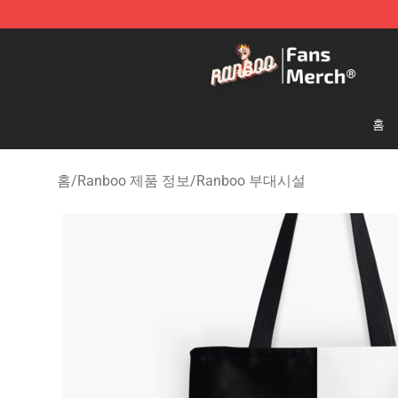
Ranboo Store - Official Ranboo Merchandise Shop
홈
홈
/
Ranboo 제품 정보
/
Ranboo 부대시설