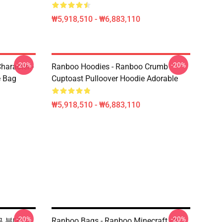
₩5,918,510 - ₩6,883,110
-20%
-20%
haracter -
Ranboo Hoodies - Ranboo Crumb
e Bag
Cuptoast Pulloover Hoodie Adorable
₩5,918,510 - ₩6,883,110
-20%
-20%
 끈 부대
Ranboo Bags - Ranboo Minecraft - If