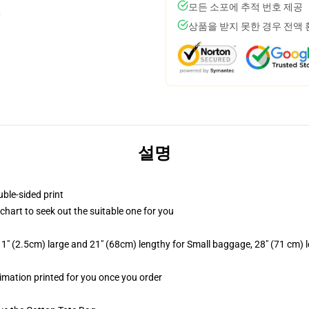
모든 소포에 추적 번호 제공
상품을 받지 못한 경우 전액
설명
uble-sided print
 chart to seek out the suitable one for you
1" (2.5cm) large and 21" (68cm) lengthy for Small baggage, 28" (71 cm)
blimation printed for you once you order