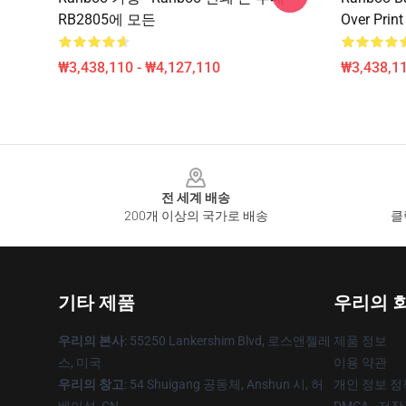
RB2805에 모든
Over Prin
₩3,438,110 - ₩4,127,110
₩3,438,11
Footer
전 세계 배송
200개 이상의 국가로 배송
클
기타 제품
우리의 
우리의 본사
: 55250 Lankershim Blvd, 로스앤젤레
제품 정보
스, 미국
이용 약관
우리의 창고
: 54 Shuigang 공동체, Anshun 시, 허
개인 정보 정