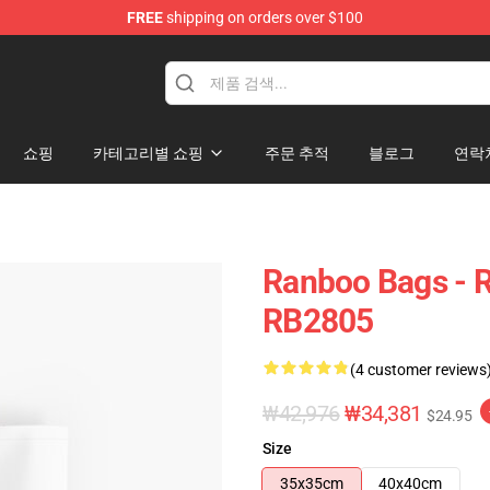
FREE
shipping on orders over $100
쇼핑
카테고리별 쇼핑
주문 추적
블로그
연락
Ranboo Bags - R
RB2805
(4 customer reviews
₩42,976
₩34,381
$24.95
Size
35x35cm
40x40cm