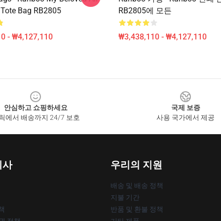
t Tote Bag RB2805
RB2805에 모든
0 - ₩4,127,110
₩3,438,110 - ₩4,127,110
안심하고 쇼핑하세요
국제 보증
릭에서 배송까지 24/7 보호
사용 국가에서 제공
회사
우리의 지원
배송 및 배송 정책
지불 기간
책
반품 및 환불 정책