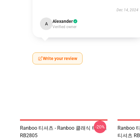
Dec 14, 2024
Alexander
A
Verified owner
Write your review
-20%
Ranboo 티셔츠 - Ranboo 클래식 티셔츠
Ranboo
RB2805
티셔츠 RB