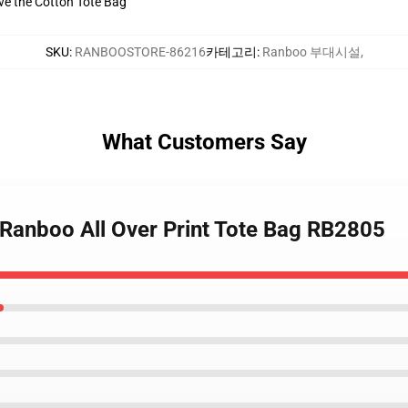
ive the Cotton Tote Bag
SKU
:
RANBOOSTORE-86216
카테고리
:
Ranboo 부대시설
,
What Customers Say
 Ranboo All Over Print Tote Bag RB2805