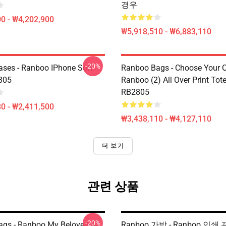
경우
0 - ₩4,202,900
₩5,918,510 - ₩6,883,110
-20%
ses - Ranboo IPhone Soft
Ranboo Bags - Choose Your C
805
Ranboo (2) All Over Print Tot
RB2805
0 - ₩2,411,500
₩3,438,110 - ₩4,127,110
더 보기
관련 상품
-20%
gs - Ranboo My Beloved All
Ranboo 가방 - Ranboo 인쇄