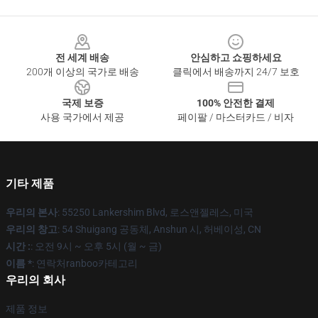
Footer
전 세계 배송
안심하고 쇼핑하세요
200개 이상의 국가로 배송
클릭에서 배송까지 24/7 보호
국제 보증
100% 안전한 결제
사용 국가에서 제공
페이팔 / 마스터카드 / 비자
기타 제품
우리의 본사
: 55250 Lankershim Blvd, 로스앤젤레스, 미국
우리의 창고
: 54 Shuigang 공동체, Anshun 시, 허베이성, CN
시간 :
: 오전 9시 ~ 오후 5시 (월 ~ 금)
이름 *
: 연락처ranboo카테고리
우리의 회사
제품 정보