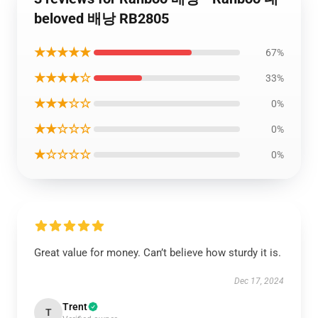
beloved 배낭 RB2805
★★★★★
67%
★★★★☆
33%
★★★☆☆
0%
★★☆☆☆
0%
★☆☆☆☆
0%
Great value for money. Can’t believe how sturdy it is.
Dec 17, 2024
Trent
T