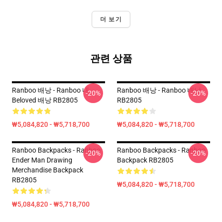
더 보기
관련 상품
Ranboo 배낭 - Ranboo 내
Ranboo 배낭 - Ranboo 배낭
-20%
-20%
Beloved 배낭 RB2805
RB2805
₩5,084,820 - ₩5,718,700
₩5,084,820 - ₩5,718,700
Ranboo Backpacks - Ranboo
Ranboo Backpacks - Ranboo
-20%
-20%
Ender Man Drawing
Backpack RB2805
Merchandise Backpack
RB2805
₩5,084,820 - ₩5,718,700
₩5,084,820 - ₩5,718,700