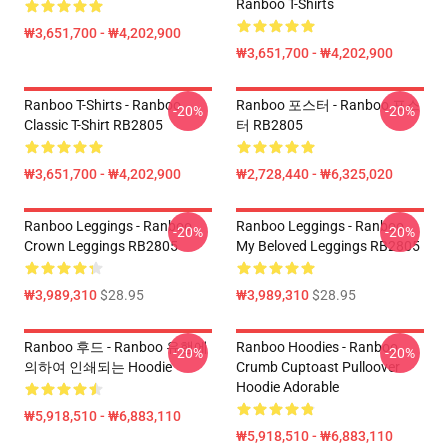
Ranboo T-Shirts
₩3,651,700 - ₩4,202,900
₩3,651,700 - ₩4,202,900
Ranboo T-Shirts - Ranboo
Ranboo 포스터 - Ranboo 포스
-20%
-20%
Classic T-Shirt RB2805
터 RB2805
₩3,651,700 - ₩4,202,900
₩2,728,440 - ₩6,325,020
Ranboo Leggings - Ranboo
Ranboo Leggings - Ranboo
-20%
-20%
Crown Leggings RB2805
My Beloved Leggings RB2805
₩3,989,310
$28.95
₩3,989,310
$28.95
Ranboo 후드 - Ranboo 유행에
Ranboo Hoodies - Ranboo
-20%
-20%
의하여 인쇄되는 Hoodie
Crumb Cuptoast Pulloover
Hoodie Adorable
₩5,918,510 - ₩6,883,110
₩5,918,510 - ₩6,883,110