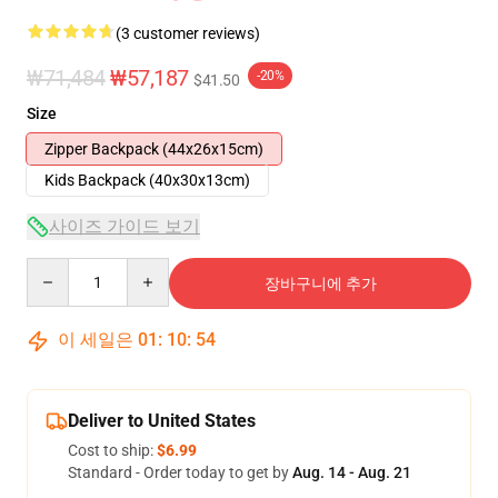
(3 customer reviews)
₩71,484
₩57,187
-20%
$41.50
Size
Zipper Backpack (44x26x15cm)
Kids Backpack (40x30x13cm)
사이즈 가이드 보기
Quantity
장바구니에 추가
이 세일은
01
:
10
:
54
Deliver to United States
Cost to ship:
$6.99
Standard - Order today to get by
Aug. 14 - Aug. 21