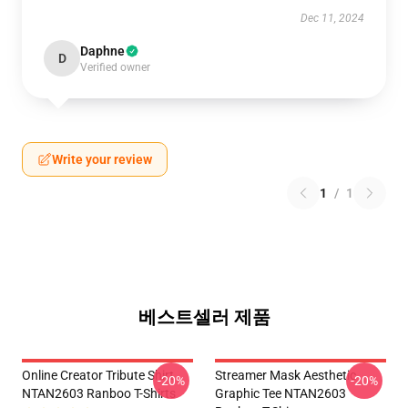
Dec 11, 2024
Daphne
D
Verified owner
Write your review
1
/
1
베스트셀러 제품
Online Creator Tribute Shirt
Streamer Mask Aesthetic
-20%
-20%
NTAN2603 Ranboo T-Shirts
Graphic Tee NTAN2603