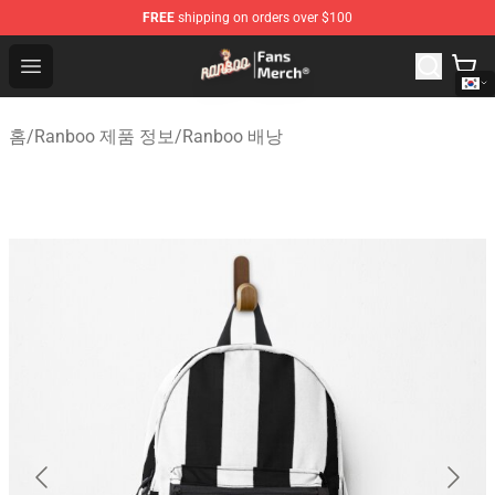
FREE
shipping on orders over $100
Ranboo Store - Official Ranboo Merchandise Shop
Open menu
홈
/
Ranboo 제품 정보
/
Ranboo 배낭