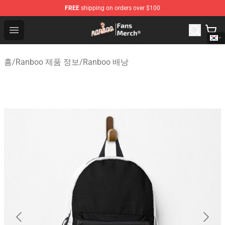
FREE
shipping on orders over $100
Ranboo Store - Official Ranboo Merchandise Shop
Open menu
홈
/
Ranboo 제품 정보
/
Ranboo 배낭