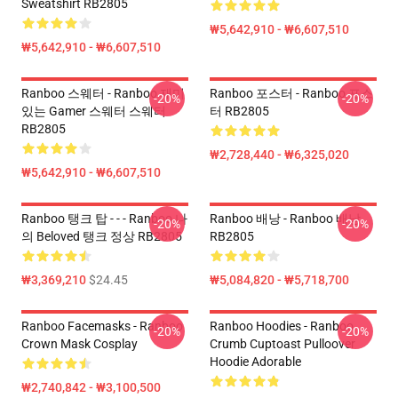
Sweatshirt RB2805
₩5,642,910 - ₩6,607,510
₩5,642,910 - ₩6,607,510
Ranboo 스웨터 - Ranboo 재미
Ranboo 포스터 - Ranboo 포스
-20%
-20%
있는 Gamer 스웨터 스웨터
터 RB2805
RB2805
₩2,728,440 - ₩6,325,020
₩5,642,910 - ₩6,607,510
Ranboo 탱크 탑 - - - Ranboo 나
Ranboo 배낭 - Ranboo 배낭
-20%
-20%
의 Beloved 탱크 정상 RB2805
RB2805
₩3,369,210
$24.45
₩5,084,820 - ₩5,718,700
Ranboo Facemasks - Ranboo
Ranboo Hoodies - Ranboo
-20%
-20%
Crown Mask Cosplay
Crumb Cuptoast Pulloover
Hoodie Adorable
₩2,740,842 - ₩3,100,500