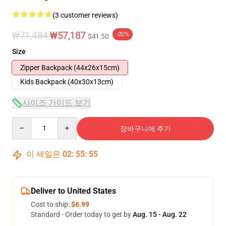
(3 customer reviews)
₩71,484
₩57,187
-20%
$41.50
Size
Zipper Backpack (44x26x15cm)
Kids Backpack (40x30x13cm)
사이즈 가이드 보기
Quantity
장바구니에 추가
이 세일은
02
:
55
:
54
Deliver to United States
Cost to ship:
$6.99
Standard - Order today to get by
Aug. 15 - Aug. 22