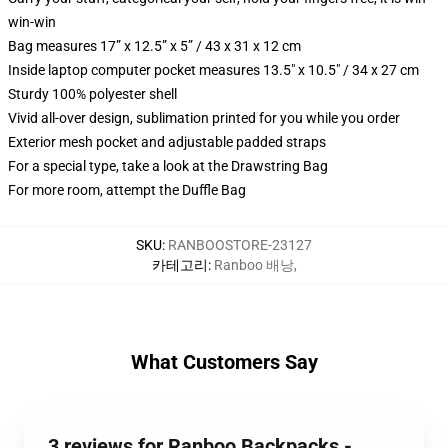
win-win
Bag measures 17” x 12.5” x 5” / 43 x 31 x 12 cm
Inside laptop computer pocket measures 13.5" x 10.5" / 34 x 27 cm
Sturdy 100% polyester shell
Vivid all-over design, sublimation printed for you while you order
Exterior mesh pocket and adjustable padded straps
For a special type, take a look at the Drawstring Bag
For more room, attempt the Duffle Bag
SKU
:
RANBOOSTORE-23127
카테고리
:
Ranboo 배낭
,
What Customers Say
3 reviews for Ranboo Backpacks -