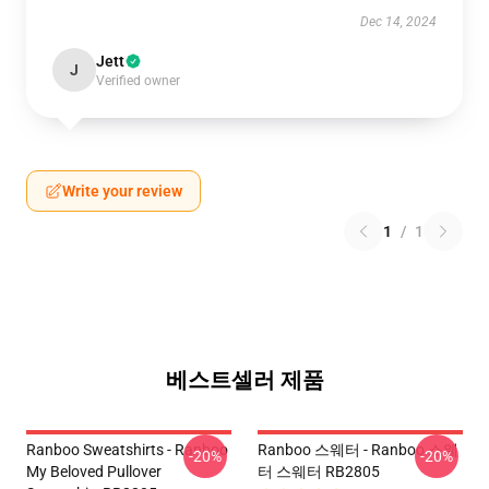
Dec 14, 2024
Jett
J
Verified owner
Write your review
1
/
1
베스트셀러 제품
Ranboo Sweatshirts - Ranboo
Ranboo 스웨터 - Ranboo 스웨
-20%
-20%
My Beloved Pullover
터 스웨터 RB2805