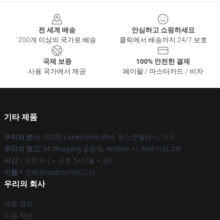
Footer
전 세계 배송
안심하고 쇼핑하세요
200개 이상의 국가로 배송
클릭에서 배송까지 24/7 보호
국제 보증
100% 안전한 결제
사용 국가에서 제공
페이팔 / 마스터카드 / 비자
기타 제품
우리의 본사
: 55250 Lankershim Blvd, 로스앤젤레스, 미국
우리의 창고
: 54 Shuigang 공동체, Anshun 시, 허베이성, CN
시간 :
: 오전 9시 ~ 오후 5시 (월 ~ 금)
이름 *
: 연락처ranboo카테고리
우리의 회사
제품 정보
이용 약관