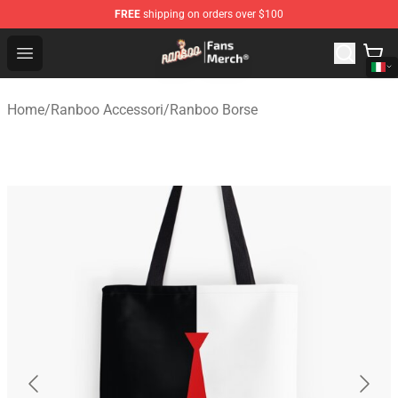
FREE
shipping on orders over $100
Ranboo Store - Official Ranboo Merchandise Shop
Open menu
Home
/
Ranboo Accessori
/
Ranboo Borse