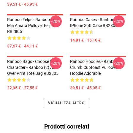
39,51 € - 45,95 €
Ranboo Felpe - Ranboo La
Ranboo Cases - Ranboo
-20%
-20%
Mia Amata Pullover Felpa
IPhone Soft Case RB2805
RB2805
14,81 € - 16,10 €
37,67 € - 44,11 €
Ranboo Bags - Choose Your
Ranboo Hoodies - Ranboo
-20%
-20%
Character - Ranboo (2) All
Crumb Cuptoast Pulloover
Over Print Tote Bag RB2805
Hoodie Adorable
22,95 € - 27,55 €
39,51 € - 45,95 €
VISUALIZZA ALTRO
Prodotti correlati