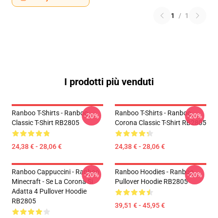
1
/
1
I prodotti più venduti
Ranboo T-Shirts - Ranboo
Ranboo T-Shirts - Ranboo
-20%
-20%
Classic T-Shirt RB2805
Corona Classic T-Shirt RB2805
24,38 € - 28,06 €
24,38 € - 28,06 €
Ranboo Cappuccini - Ranboo
Ranboo Hoodies - Ranboo
-20%
-20%
Minecraft - Se La Corona Si
Pullover Hoodie RB2805
Adatta 4 Pullover Hoodie
RB2805
39,51 € - 45,95 €