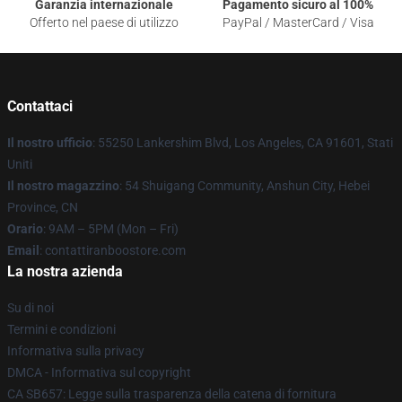
Garanzia internazionale
Pagamento sicuro al 100%
Offerto nel paese di utilizzo
PayPal / MasterCard / Visa
Contattaci
Il nostro ufficio
: 55250 Lankershim Blvd, Los Angeles, CA 91601, Stati
Uniti
Il nostro magazzino
: 54 Shuigang Community, Anshun City, Hebei
Province, CN
Orario
: 9AM – 5PM (Mon – Fri)
Email
: contattiranboostore.com
La nostra azienda
Su di noi
Termini e condizioni
Informativa sulla privacy
DMCA - Informativa sul copyright
CA SB657: Legge sulla trasparenza della catena di fornitura