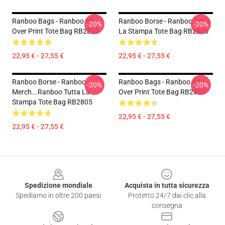
Ranboo Bags - Ranboo All
Ranboo Borse - Ranboo Tutta
-20%
-20%
Over Print Tote Bag RB2805
La Stampa Tote Bag RB2805
22,95 € - 27,55 €
22,95 € - 27,55 €
Ranboo Borse - Ranboo
Ranboo Bags - Ranboo All
-20%
-20%
Merch...Ranboo Tutta La
Over Print Tote Bag RB2805
Stampa Tote Bag RB2805
22,95 € - 27,55 €
22,95 € - 27,55 €
Footer
Spedizione mondiale
Acquista in tutta sicurezza
Spediamo in oltre 200 paesi
Protetto 24/7 dai clic alla
consegna