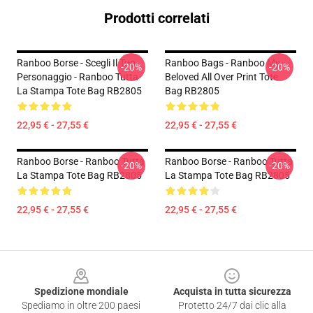
Prodotti correlati
Ranboo Borse - Scegli Il Tuo
Ranboo Bags - Ranboo My
-20%
-20%
Personaggio - Ranboo Tutta
Beloved All Over Print Tote
La Stampa Tote Bag RB2805
Bag RB2805
22,95 € - 27,55 €
22,95 € - 27,55 €
Ranboo Borse - Ranboo Tutta
Ranboo Borse - Ranboo Tutta
-20%
-20%
La Stampa Tote Bag RB2805
La Stampa Tote Bag RB2805
22,95 € - 27,55 €
22,95 € - 27,55 €
Footer
Spedizione mondiale
Acquista in tutta sicurezza
Spediamo in oltre 200 paesi
Protetto 24/7 dai clic alla