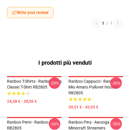
Write your review
1
/
1
I prodotti più venduti
Ranboo T-Shirts - Ranboo King
Ranboo Cappucci - Ranboo Il
-20%
-20%
Classic T-Shirt RB2805
Mio Amato Pullover Hoodie
RB2805
24,38 € - 28,06 €
39,51 € - 45,95 €
Ranboo Perni - Ranboo 1 Pin
Ranboo Pins - Awooga
-20%
-20%
RB2805
Minecraft Streamers