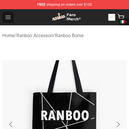
FREE
shipping on orders over $100
Ranboo Store - Official Ranboo Merchandise Shop
Open menu
Home
/
Ranboo Accessori
/
Ranboo Borse