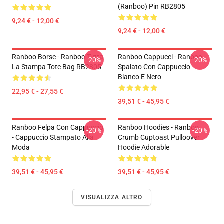
(Ranboo) Pin RB2805
9,24 € - 12,00 €
9,24 € - 12,00 €
Ranboo Borse - Ranboo Tutta
Ranboo Cappucci - Ranboo
-20%
-20%
La Stampa Tote Bag RB2805
Spalato Con Cappuccio
Bianco E Nero
22,95 € - 27,55 €
39,51 € - 45,95 €
Ranboo Felpa Con Cappuccio
Ranboo Hoodies - Ranboo
-20%
-20%
- Cappuccio Stampato Alla
Crumb Cuptoast Pulloover
Moda
Hoodie Adorable
39,51 € - 45,95 €
39,51 € - 45,95 €
VISUALIZZA ALTRO