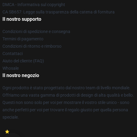
DMCA - Informativa sul copyright
CA SB657: Legge sulla trasparenza della catena di fornitura
Il nostro supporto
Condizioni di spedizione e consegna
Termini di pagamento
Condizioni di ritorno e rimborso
Contattaci
Aiuto del cliente (FAQ)
Whosale
Il nostro negozio
Ogni prodotto è stato progettato dal nostro team di livello mondiale.
Offriamo una vasta gamma di prodotti di design di alta qualità e bello.
Questi non sono solo per voi per mostrare il vostro stile unico - sono
anche perfetti per voi per trovare il regalo giusto per quella persona
speciale.