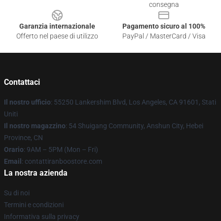
consegna
Garanzia internazionale
Pagamento sicuro al 100%
Offerto nel paese di utilizzo
PayPal / MasterCard / Visa
Contattaci
Il nostro ufficio
: 55250 Lankershim Blvd, Los Angeles, CA 91601, Stati
Uniti
Il nostro magazzino
: 54 Shuigang Community, Anshun City, Hebei
Province, CN
Orario
: 9AM – 5PM (Mon – Fri)
Email
: contattiranboostore.com
La nostra azienda
Su di noi
Termini e condizioni
Informativa sulla privacy