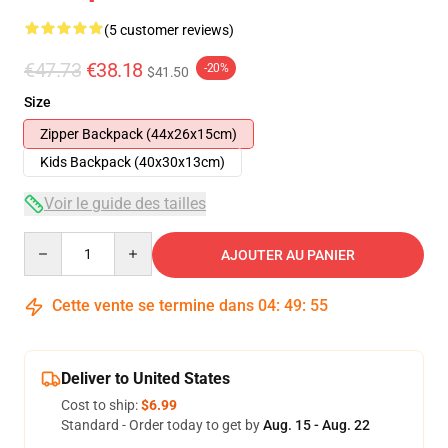
(5 customer reviews)
€47.73
€38.18
-20%
$41.50
Size
Zipper Backpack (44x26x15cm)
Kids Backpack (40x30x13cm)
Voir le guide des tailles
Quantity
AJOUTER AU PANIER
Cette vente se termine dans
04
:
49
:
54
Deliver to United States
Cost to ship:
$6.99
Standard - Order today to get by
Aug. 15 - Aug. 22