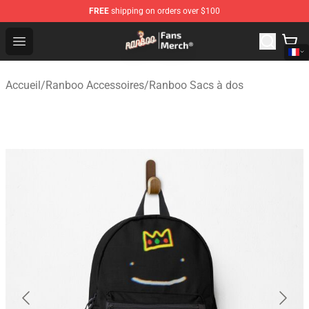
FREE
shipping on orders over $100
Ranboo Store - Official Ranboo Merchandise Shop
Open menu
Accueil
/
Ranboo Accessoires
/
Ranboo Sacs à dos