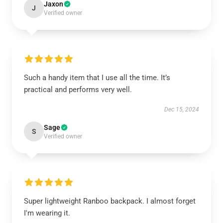
Jaxon
J
Verified owner
Such a handy item that I use all the time. It’s
practical and performs very well.
Dec 15, 2024
Sage
S
Verified owner
Super lightweight Ranboo backpack. I almost forget
I'm wearing it.