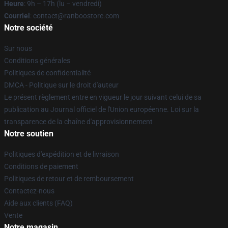
Heure
: 9h – 17h (lu – vendredi)
Courriel
: contact@ranboostore.com
Notre société
Sur nous
Conditions générales
Politiques de confidentialité
DMCA - Politique sur le droit d'auteur
Le présent règlement entre en vigueur le jour suivant celui de sa
publication au Journal officiel de l'Union européenne. Loi sur la
transparence de la chaîne d'approvisionnement
Notre soutien
Politiques d'expédition et de livraison
Conditions de paiement
Politiques de retour et de remboursement
Contactez-nous
Aide aux clients (FAQ)
Vente
Notre magasin