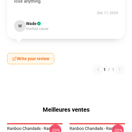
lose anything.
Dec 11, 2024
Wade
W
Verified owner
Write your review
1
/
1
Meilleures ventes
Ranboo Chandails - Ranboo
Ranboo Chandails - Ranboo
-20%
-20%