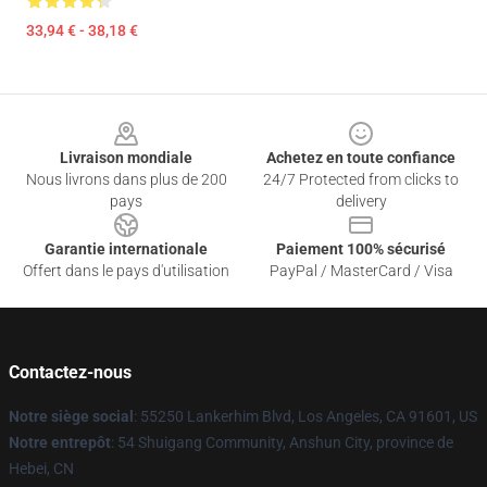
33,94 € - 38,18 €
Footer
Livraison mondiale
Achetez en toute confiance
Nous livrons dans plus de 200
24/7 Protected from clicks to
pays
delivery
Garantie internationale
Paiement 100% sécurisé
Offert dans le pays d'utilisation
PayPal / MasterCard / Visa
Contactez-nous
Notre siège social
: 55250 Lankerhim Blvd, Los Angeles, CA 91601, US
Notre entrepôt
: 54 Shuigang Community, Anshun City, province de
Hebei, CN