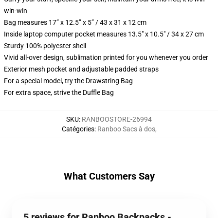
win-win
Bag measures 17” x 12.5” x 5” / 43 x 31 x 12 cm
Inside laptop computer pocket measures 13.5" x 10.5" / 34 x 27 cm
Sturdy 100% polyester shell
Vivid all-over design, sublimation printed for you whenever you order
Exterior mesh pocket and adjustable padded straps
For a special model, try the Drawstring Bag
For extra space, strive the Duffle Bag
SKU
:
RANBOOSTORE-26994
Catégories
:
Ranboo Sacs à dos
,
What Customers Say
5 reviews for Ranboo Backpacks -