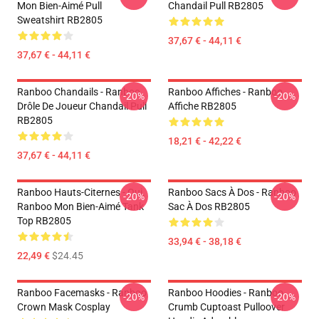
Mon Bien-Aimé Pull
Chandail Pull RB2805
Sweatshirt RB2805
37,67 € - 44,11 €
37,67 € - 44,11 €
Ranboo Chandails - Ranboo
Ranboo Affiches - Ranboo
-20%
-20%
Drôle De Joueur Chandail Pull
Affiche RB2805
RB2805
18,21 € - 42,22 €
37,67 € - 44,11 €
Ranboo Hauts-Citernes - Oui.
Ranboo Sacs À Dos - Ranboo
-20%
-20%
Ranboo Mon Bien-Aimé Tank
Sac À Dos RB2805
Top RB2805
33,94 € - 38,18 €
22,49 €
$24.45
Ranboo Facemasks - Ranboo
Ranboo Hoodies - Ranboo
-20%
-20%
Crown Mask Cosplay
Crumb Cuptoast Pulloover