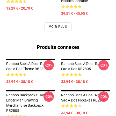
Hoodie Adorable
18,29 € - 20,70 €
39,51 € - 45,95 €
VOIR PLUS
Produits connexes
Ranboo Sacs À Dos - Ranboo
Ranboo Sacs À Dos - Ranboo
-20%
-20%
Sac À Dos Thème RB2805
Sac À Dos RB2805
33,94 € - 38,18 €
33,94 € - 38,18 €
Ranboo Backpacks - Ranboo
Ranboo Sacs À Dos - Ranboo
-20%
-20%
Ender Man Drawing
Sac À Dos Pickaxes RB2805
Merchandise Backpack
RB2805
33,94 € - 38,18 €