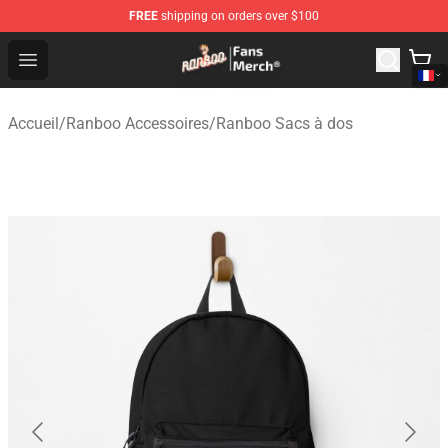
FREE
shipping on orders over $100
Ranboo Store - Official Ranboo Merchandise Shop
Open menu
Accueil
/
Ranboo Accessoires
/
Ranboo Sacs à dos