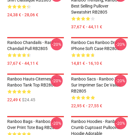
Shirt Classique RB2805
Ranboo Trending, Ranboo
Best Selling Pullover
Sweatshirt RB2805
24,38 € - 28,06 €
37,67 € - 44,11 €
Ranboo Chandails - Ranboo
Ranboo Cas Ranboo Dropart
-20%
-20%
Chandail Pull RB2805
IPhone Soft Case RB2805
37,67 € - 44,11 €
14,81 € - 16,10 €
Ranboo Hauts-Citernes - Oui.
Ranboo Sacs - Ranboo Tout
-20%
-20%
Ranboo Tank Top RB2805
Sur Imprimer Sac De Valise
RB2805
22,49 €
$24.45
22,95 € - 27,55 €
Ranboo Bags - Ranboo All
Ranboo Hoodies - Ranboo
-20%
-20%
Over Print Tote Bag RB2805
Crumb Cuptoast Pulloover
Hoodie Adorable