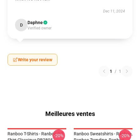
Dec 11, 2024
Daphne
D
Verified owner
Write your review
1
/
1
Meilleures ventes
Ranboo T-Shirts - Ranboo 2 T-
Ranboo Sweatshirts - Ranboo,
-20%
-20%