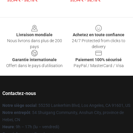
33,94 € - 38,18 €
33,94 € - 38,18 €
Footer
Livraison mondiale
Achetez en toute confiance
Nous livrons dans plus de 200
24/7 Protected from clicks to
pays
delivery
Garantie internationale
Paiement 100% sécurisé
Offert dans le pays d'utilisation
PayPal / MasterCard / Visa
Contactez-nous
Notre siège social
: 55250 Lankerhim Blvd, Los Angeles, CA 91601, US
Notre entrepôt
: 54 Shuigang Community, Anshun City, province de
Hebei, CN
Heure
: 9h – 17h (lu – vendredi)