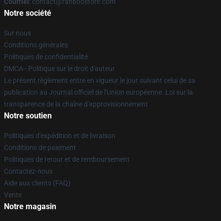
Courriel
: contact@ranboostore.com
Notre société
Sur nous
Conditions générales
Politiques de confidentialité
DMCA - Politique sur le droit d'auteur
Le présent règlement entre en vigueur le jour suivant celui de sa
publication au Journal officiel de l'Union européenne. Loi sur la
transparence de la chaîne d'approvisionnement
Notre soutien
Politiques d'expédition et de livraison
Conditions de paiement
Politiques de retour et de remboursement
Contactez-nous
Aide aux clients (FAQ)
Vente
Notre magasin