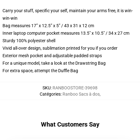
Carry your stuff, specific your self, maintain your arms free, it is win-
win-win
Bag measures 17” x 12.5” x 5” / 43 x 31 x 12 cm
Inner laptop computer pocket measures 13.5" x 10.5" / 34 x 27 cm
Sturdy 100% polyester shell
Vivid all-over design, sublimation printed for you if you order
Exterior mesh pocket and adjustable padded straps
For a unique model, take a look at the Drawstring Bag
For extra space, attempt the Duffle Bag
SKU
:
RANBOOSTORE-39698
Catégories
:
Ranboo Sacs à dos
,
What Customers Say