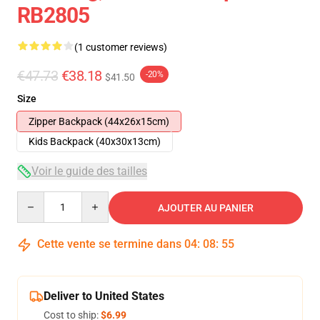
RB2805
(1 customer reviews)
€47.73
€38.18
-20%
$41.50
Size
Zipper Backpack (44x26x15cm)
Kids Backpack (40x30x13cm)
Voir le guide des tailles
Quantity
AJOUTER AU PANIER
Cette vente se termine dans
04
:
08
:
54
Deliver to United States
Cost to ship:
$6.99