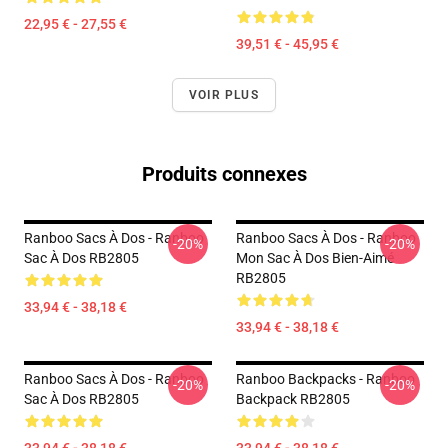
22,95 € - 27,55 €
39,51 € - 45,95 €
VOIR PLUS
Produits connexes
Ranboo Sacs À Dos - Ranboo
Ranboo Sacs À Dos - Ranboo
-20%
-20%
Sac À Dos RB2805
Mon Sac À Dos Bien-Aimé
RB2805
33,94 € - 38,18 €
33,94 € - 38,18 €
Ranboo Sacs À Dos - Ranboo
Ranboo Backpacks - Ranboo
-20%
-20%
Sac À Dos RB2805
Backpack RB2805