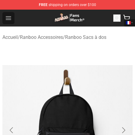
FREE
shipping on orders over $100
Ranboo Store - Official Ranboo Merchandise Shop
Open menu
Accueil
/
Ranboo Accessoires
/
Ranboo Sacs à dos