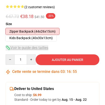
(2 customer reviews)
€47.73
€38.18
-20%
$41.50
Size
Zipper Backpack (44x26x15cm)
Kids Backpack (40x30x13cm)
Voir le guide des tailles
Quantity
AJOUTER AU PANIER
Cette vente se termine dans
03
:
16
:
54
Deliver to United States
Cost to ship:
$6.99
Standard - Order today to get by
Aug. 15 - Aug. 22