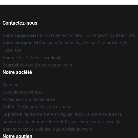
Contactez-nous
Notre siège social
: 55250 Lankerhim Blvd, Los Angeles, CA 91601, US
Notre entrepôt
: 54 Shuigang Community, Anshun City, province de
Hebei, CN
Heure
: 9h – 17h (lu – vendredi)
Courriel
: contact@ranboostore.com
Notre société
Sur nous
Conditions générales
Politiques de confidentialité
DMCA - Politique sur le droit d'auteur
Le présent règlement entre en vigueur le jour suivant celui de sa
publication au Journal officiel de l'Union européenne. Loi sur la
transparence de la chaîne d'approvisionnement
Notre soutien