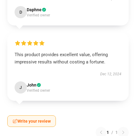
Daphne
D
Verified owner
This product provides excellent value, offering
impressive results without costing a fortune.
Dec 12, 2024
John
J
Verified owner
Write your review
1
/
1