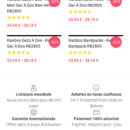
-20%
-20%
Mon Sac À Dos Bien-Aimé
Sac À Dos RB2805
RB2805
33,94 € - 38,18 €
33,94 € - 38,18 €
Ranboo Sacs À Dos - Ranboo
Ranboo Backpacks - Ranboo
-20%
-20%
Sac À Dos RB2805
Backpack RB2805
33,94 € - 38,18 €
33,94 € - 38,18 €
Footer
Livraison mondiale
Achetez en toute confiance
Nous livrons dans plus de 200
24/7 Protected from clicks to
pays
delivery
Garantie internationale
Paiement 100% sécurisé
Offert dans le pays d'utilisation
PayPal / MasterCard / Visa