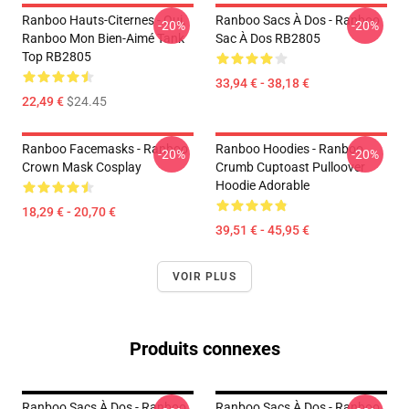
Ranboo Hauts-Citernes - Oui.
Ranboo Sacs À Dos - Ranboo
-20%
-20%
Ranboo Mon Bien-Aimé Tank
Sac À Dos RB2805
Top RB2805
33,94 € - 38,18 €
22,49 €
$24.45
Ranboo Facemasks - Ranboo
Ranboo Hoodies - Ranboo
-20%
-20%
Crown Mask Cosplay
Crumb Cuptoast Pulloover
Hoodie Adorable
18,29 € - 20,70 €
39,51 € - 45,95 €
VOIR PLUS
Produits connexes
Ranboo Sacs À Dos - Ranboo
Ranboo Sacs À Dos - Ranboo