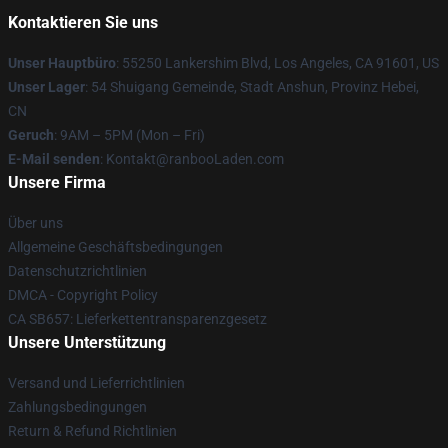
Kontaktieren Sie uns
Unser Hauptbüro
: 55250 Lankershim Blvd, Los Angeles, CA 91601, US
Unser Lager
: 54 Shuigang Gemeinde, Stadt Anshun, Provinz Hebei,
CN
Geruch
: 9AM – 5PM (Mon – Fri)
E-Mail senden
: Kontakt@ranbooLaden.com
Unsere Firma
Über uns
Allgemeine Geschäftsbedingungen
Datenschutzrichtlinien
DMCA - Copyright Policy
CA SB657: Lieferkettentransparenzgesetz
Unsere Unterstützung
Versand und Lieferrichtlinien
Zahlungsbedingungen
Return & Refund Richtlinien