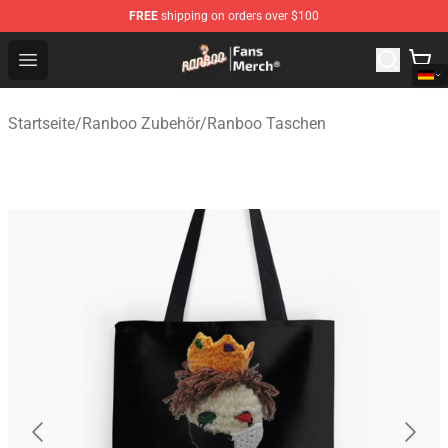
FREE
shipping on orders over $100
Ranboo Store - Official Ranboo Merchandise Shop
Open menu
Startseite
/
Ranboo Zubehör
/
Ranboo Taschen