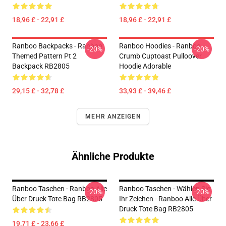
18,96 £ - 22,91 £
18,96 £ - 22,91 £
Ranboo Backpacks - Ranboo
Ranboo Hoodies - Ranboo
-20%
-20%
Themed Pattern Pt 2
Crumb Cuptoast Pulloover
Backpack RB2805
Hoodie Adorable
29,15 £ - 32,78 £
33,93 £ - 39,46 £
MEHR ANZEIGEN
Ähnliche Produkte
Ranboo Taschen - Ranboo Alle
Ranboo Taschen - Wählen Sie
-20%
-20%
Über Druck Tote Bag RB2805
Ihr Zeichen - Ranboo Alle Über
Druck Tote Bag RB2805
19,71 £ - 23,66 £