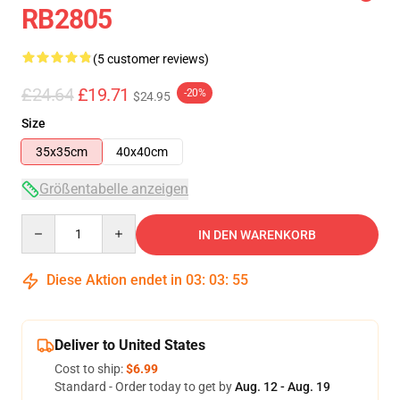
RB2805
(5 customer reviews)
£24.64
£19.71
-20%
$24.95
Size
35x35cm
40x40cm
Größentabelle anzeigen
Quantity
IN DEN WARENKORB
Diese Aktion endet in
03
:
03
:
54
Deliver to United States
Cost to ship:
$6.99
Standard - Order today to get by
Aug. 12 - Aug. 19