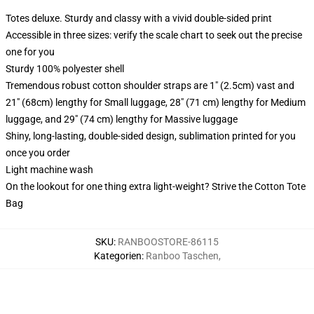
Totes deluxe. Sturdy and classy with a vivid double-sided print
Accessible in three sizes: verify the scale chart to seek out the precise
one for you
Sturdy 100% polyester shell
Tremendous robust cotton shoulder straps are 1" (2.5cm) vast and
21" (68cm) lengthy for Small luggage, 28" (71 cm) lengthy for Medium
luggage, and 29" (74 cm) lengthy for Massive luggage
Shiny, long-lasting, double-sided design, sublimation printed for you
once you order
Light machine wash
On the lookout for one thing extra light-weight? Strive the Cotton Tote
Bag
SKU
:
RANBOOSTORE-86115
Kategorien
:
Ranboo Taschen
,