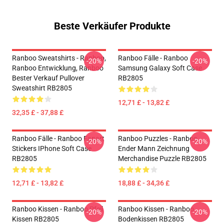
Beste Verkäufer Produkte
Ranboo Sweatshirts - Ranboo,
Ranboo Fälle - Ranboo
-20%
-20%
Ranboo Entwicklung, Ranboo
Samsung Galaxy Soft Case
Bester Verkauf Pullover
RB2805
Sweatshirt RB2805
12,71 £ - 13,82 £
32,35 £ - 37,88 £
Ranboo Fälle - Ranboo Fanart
Ranboo Puzzles - Ranboo
-20%
-20%
Stickers IPhone Soft Case
Ender Mann Zeichnung
RB2805
Merchandise Puzzle RB2805
12,71 £ - 13,82 £
18,88 £ - 34,36 £
Ranboo Kissen - Ranboo Pfeil
Ranboo Kissen - Ranboo
-20%
-20%
Kissen RB2805
Bodenkissen RB2805