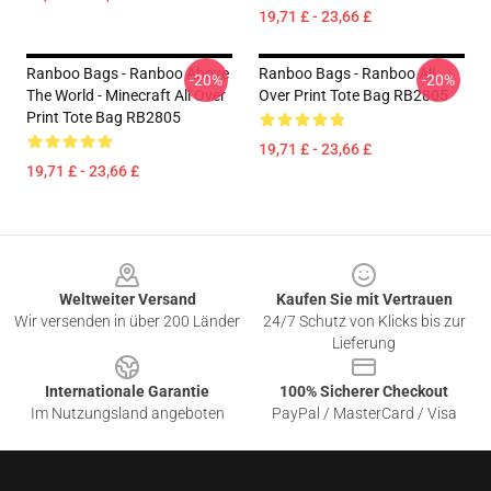
19,71 £ - 23,66 £
Ranboo Bags - Ranboo Above
Ranboo Bags - Ranboo All
-20%
-20%
The World - Minecraft All Over
Over Print Tote Bag RB2805
Print Tote Bag RB2805
19,71 £ - 23,66 £
19,71 £ - 23,66 £
Footer
Weltweiter Versand
Kaufen Sie mit Vertrauen
Wir versenden in über 200 Länder
24/7 Schutz von Klicks bis zur
Lieferung
Internationale Garantie
100% Sicherer Checkout
Im Nutzungsland angeboten
PayPal / MasterCard / Visa