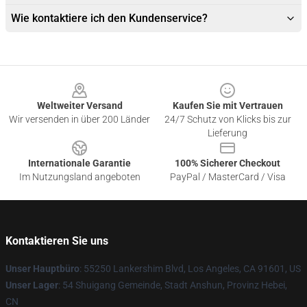
Wie kontaktiere ich den Kundenservice?
Footer
Weltweiter Versand
Kaufen Sie mit Vertrauen
Wir versenden in über 200 Länder
24/7 Schutz von Klicks bis zur
Lieferung
Internationale Garantie
100% Sicherer Checkout
Im Nutzungsland angeboten
PayPal / MasterCard / Visa
Kontaktieren Sie uns
Unser Hauptbüro
: 55250 Lankershim Blvd, Los Angeles, CA 91601, US
Unser Lager
: 54 Shuigang Gemeinde, Stadt Anshun, Provinz Hebei,
CN