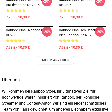
Ranboo Pins - Ranboo Fanart
Ranboo Pins - Ranboop Pin
-20%
-20%
Aufkleber Pin RB2805
RB2805
7,93 £ - 10,30 £
7,93 £ - 10,30 £
Ranboo Pins - Ranboo Pin
Ranboo Pins - Ich Schenke
-20%
-20%
RB2805
Dich Ranboo Pin RB2805
7,93 £ - 10,30 £
7,93 £ - 10,30 £
MEHR ANZEIGEN
Über uns
Willkommen bei Ranboo Store, Ihr ultimatives Ziel für
hochwertige Waren inspiriert von Ranboo, der ikonische
Streamer und Content-Autor. Wir sind ein leidenschaftliches
Team von Fans gewidmet, um anderen Liebhabern exklusive