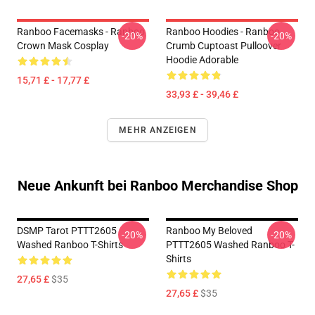
Ranboo Facemasks - Ranboo
Ranboo Hoodies - Ranboo
-20%
-20%
Crown Mask Cosplay
Crumb Cuptoast Pulloover
Hoodie Adorable
15,71 £ - 17,77 £
33,93 £ - 39,46 £
MEHR ANZEIGEN
Neue Ankunft bei Ranboo Merchandise Shop
DSMP Tarot PTTT2605
Ranboo My Beloved
-20%
-20%
Washed Ranboo T-Shirts
PTTT2605 Washed Ranboo T-
Shirts
27,65 £
$35
27,65 £
$35