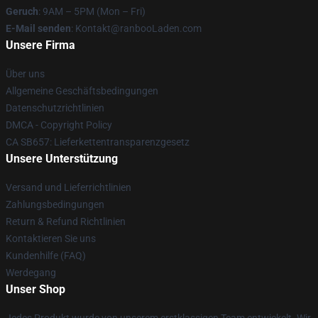
Geruch
: 9AM – 5PM (Mon – Fri)
E-Mail senden
: Kontakt@ranbooLaden.com
Unsere Firma
Über uns
Allgemeine Geschäftsbedingungen
Datenschutzrichtlinien
DMCA - Copyright Policy
CA SB657: Lieferkettentransparenzgesetz
Unsere Unterstützung
Versand und Lieferrichtlinien
Zahlungsbedingungen
Return & Refund Richtlinien
Kontaktieren Sie uns
Kundenhilfe (FAQ)
Werdegang
Unser Shop