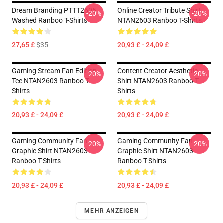
Dream Branding PTTT2605
Online Creator Tribute Shirt
-20%
-20%
Washed Ranboo T-Shirts
NTAN2603 Ranboo T-Shirts
27,65 £
$35
20,93 £ - 24,09 £
Gaming Stream Fan Edition
Content Creator Aesthetic
-20%
-20%
Tee NTAN2603 Ranboo T-
Shirt NTAN2603 Ranboo T-
Shirts
Shirts
20,93 £ - 24,09 £
20,93 £ - 24,09 £
Gaming Community Fan
Gaming Community Fan
-20%
-20%
Graphic Shirt NTAN2603
Graphic Shirt NTAN2603
Ranboo T-Shirts
Ranboo T-Shirts
20,93 £ - 24,09 £
20,93 £ - 24,09 £
MEHR ANZEIGEN