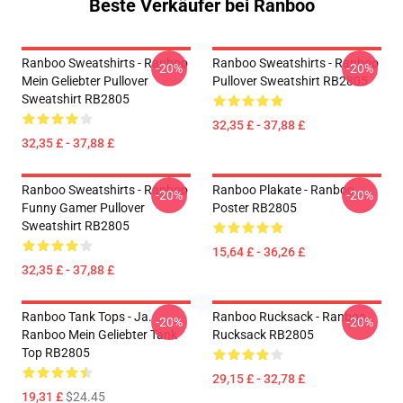
Beste Verkäufer bei Ranboo
Ranboo Sweatshirts - Ranboo
Ranboo Sweatshirts - Ranboo
-20%
-20%
Mein Geliebter Pullover
Pullover Sweatshirt RB2805
Sweatshirt RB2805
32,35 £ - 37,88 £
32,35 £ - 37,88 £
Ranboo Sweatshirts - Ranboo
Ranboo Plakate - Ranboo
-20%
-20%
Funny Gamer Pullover
Poster RB2805
Sweatshirt RB2805
15,64 £ - 36,26 £
32,35 £ - 37,88 £
Ranboo Tank Tops - Ja.
Ranboo Rucksack - Ranboo
-20%
-20%
Ranboo Mein Geliebter Tank
Rucksack RB2805
Top RB2805
29,15 £ - 32,78 £
19,31 £
$24.45