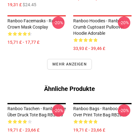
19,31 £
$24.45
Ranboo Facemasks - Ranboo
Ranboo Hoodies - Ranboo
-20%
-20%
Crown Mask Cosplay
Crumb Cuptoast Pulloover
Hoodie Adorable
15,71 £ - 17,77 £
33,93 £ - 39,46 £
MEHR ANZEIGEN
Ähnliche Produkte
Ranboo Taschen - Ranboo Alle
Ranboo Bags - Ranboo All
-20%
-20%
Über Druck Tote Bag RB2805
Over Print Tote Bag RB2805
19,71 £ - 23,66 £
19,71 £ - 23,66 £