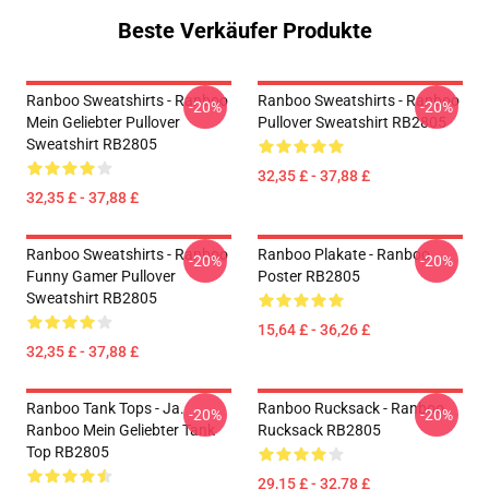
Beste Verkäufer Produkte
Ranboo Sweatshirts - Ranboo
Ranboo Sweatshirts - Ranboo
-20%
-20%
Mein Geliebter Pullover
Pullover Sweatshirt RB2805
Sweatshirt RB2805
32,35 £ - 37,88 £
32,35 £ - 37,88 £
Ranboo Sweatshirts - Ranboo
Ranboo Plakate - Ranboo
-20%
-20%
Funny Gamer Pullover
Poster RB2805
Sweatshirt RB2805
15,64 £ - 36,26 £
32,35 £ - 37,88 £
Ranboo Tank Tops - Ja.
Ranboo Rucksack - Ranboo
-20%
-20%
Ranboo Mein Geliebter Tank
Rucksack RB2805
Top RB2805
29,15 £ - 32,78 £