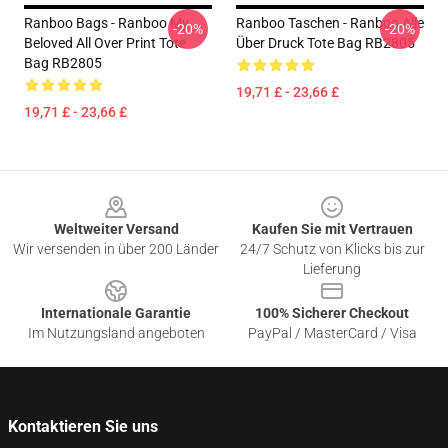
Ranboo Bags - Ranboo My
Ranboo Taschen - Ranboo Alle
-20%
-20%
Beloved All Over Print Tote
Über Druck Tote Bag RB2805
Bag RB2805
19,71 £ - 23,66 £
19,71 £ - 23,66 £
Footer
Weltweiter Versand
Kaufen Sie mit Vertrauen
Wir versenden in über 200 Länder
24/7 Schutz von Klicks bis zur
Lieferung
Internationale Garantie
100% Sicherer Checkout
Im Nutzungsland angeboten
PayPal / MasterCard / Visa
Kontaktieren Sie uns