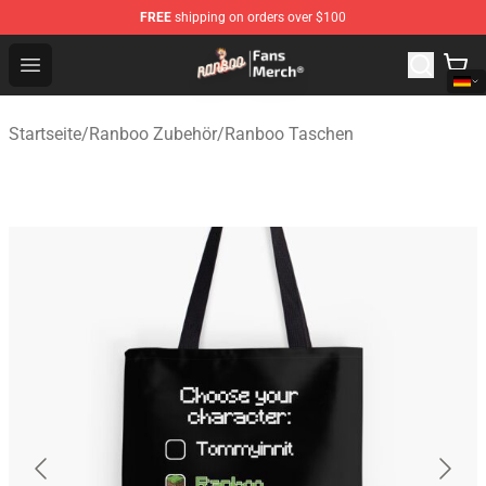
FREE
shipping on orders over $100
Ranboo Store - Official Ranboo Merchandise Shop
Open menu
Startseite
/
Ranboo Zubehör
/
Ranboo Taschen