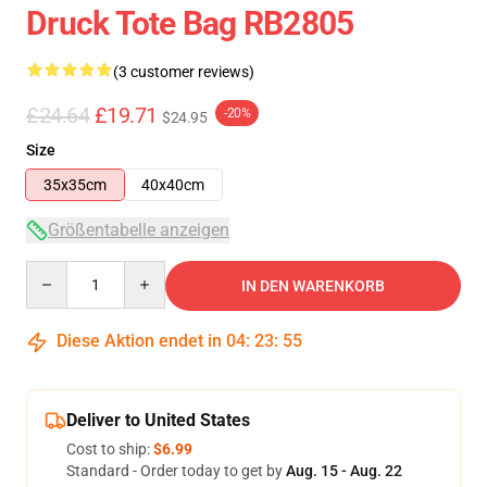
Druck Tote Bag RB2805
(3 customer reviews)
£24.64
£19.71
-20%
$24.95
Size
35x35cm
40x40cm
Größentabelle anzeigen
Quantity
IN DEN WARENKORB
Diese Aktion endet in
04
:
23
:
54
Deliver to United States
Cost to ship:
$6.99
Standard - Order today to get by
Aug. 15 - Aug. 22