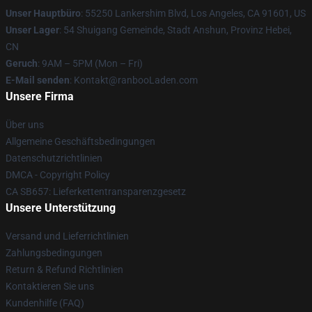
Unser Hauptbüro
: 55250 Lankershim Blvd, Los Angeles, CA 91601, US
Unser Lager
: 54 Shuigang Gemeinde, Stadt Anshun, Provinz Hebei,
CN
Geruch
: 9AM – 5PM (Mon – Fri)
E-Mail senden
: Kontakt@ranbooLaden.com
Unsere Firma
Über uns
Allgemeine Geschäftsbedingungen
Datenschutzrichtlinien
DMCA - Copyright Policy
CA SB657: Lieferkettentransparenzgesetz
Unsere Unterstützung
Versand und Lieferrichtlinien
Zahlungsbedingungen
Return & Refund Richtlinien
Kontaktieren Sie uns
Kundenhilfe (FAQ)