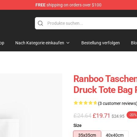
FREE
shipping on orders over $100
op
Nach Kategorie einkaufen
Bestellung verfolgen
Bl
Ranboo Taschen 
Druck Tote Bag
(3 customer reviews
£24.64
£19.71
-20%
$24.95
Size
35x35cm
40x40cm