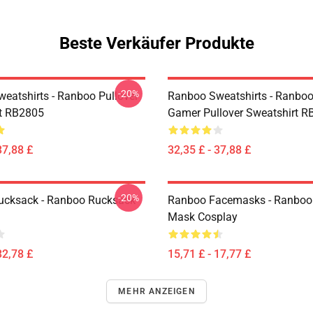
Beste Verkäufer Produkte
-20%
eatshirts - Ranboo Pullover
Ranboo Sweatshirts - Ranbo
t RB2805
Gamer Pullover Sweatshirt 
37,88 £
32,35 £ - 37,88 £
-20%
ucksack - Ranboo Rucksack
Ranboo Facemasks - Ranboo
Mask Cosplay
32,78 £
15,71 £ - 17,77 £
MEHR ANZEIGEN