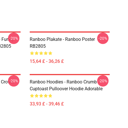
-20%
-20%
o Funny
Ranboo Plakate - Ranboo Poster
RB2805
RB2805
15,64 £ - 36,26 £
-20%
-20%
 Crown
Ranboo Hoodies - Ranboo Crumb
Cuptoast Pulloover Hoodie Adorable
33,93 £ - 39,46 £