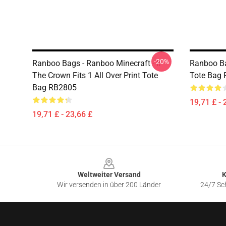
-20%
Ranboo Bags - Ranboo Minecraft - If
Ranboo Ba
The Crown Fits 1 All Over Print Tote
Tote Bag
Bag RB2805
19,71 £ - 
19,71 £ - 23,66 £
Footer
Weltweiter Versand
K
Wir versenden in über 200 Länder
24/7 Sch