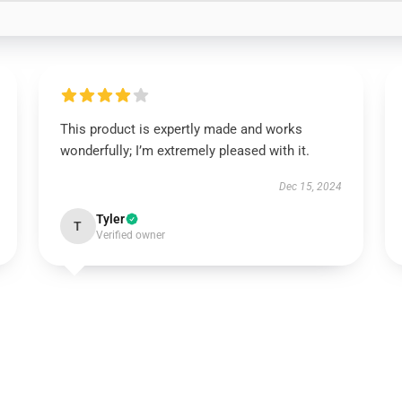
This product is expertly made and works
wonderfully; I’m extremely pleased with it.
Dec 15, 2024
Tyler
T
Verified owner