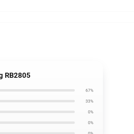
ag RB2805
67%
33%
0%
0%
0%