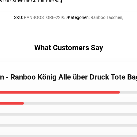
wicht? Strive the Cotton Tote Bag
SKU
:
RANBOOSTORE-22959
Kategorien
:
Ranboo Taschen
,
What Customers Say
n - Ranboo König Alle über Druck Tote B