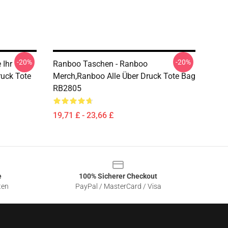
-20%
-20%
 Ihr
Ranboo Taschen - Ranboo
ruck Tote
Merch,Ranboo Alle Über Druck Tote Bag
RB2805
19,71 £ - 23,66 £
e
100% Sicherer Checkout
ten
PayPal / MasterCard / Visa