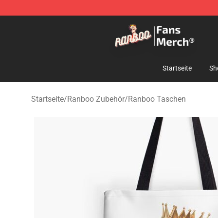
Ranboo Store - Official Ranboo Merchandise Shop
Startseite
Sh
Startseite
/
Ranboo Zubehör
/
Ranboo Taschen