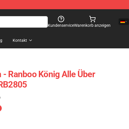
Kundenservice
Warenkorb anzeigen
og
Kontakt
- Ranboo König Alle Über
 RB2805
)