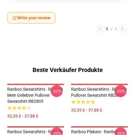
Write your review
1
/
1
Beste Verkäufer Produkte
Ranboo Sweatshirts - Ranboo
Ranboo Sweatshirts - Ranboo
-20%
-20%
Mein Geliebter Pullover
Pullover Sweatshirt RB2805
Sweatshirt RB2805
32,35 £ - 37,88 £
32,35 £ - 37,88 £
Ranboo Sweatshirts - Ranboo
Ranboo Plakate - Ranboo
-20%
-20%