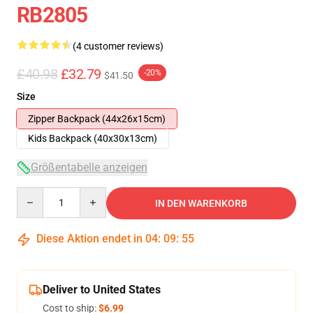
RB2805
(4 customer reviews)
£40.98
£32.79
-20%
$41.50
Size
Zipper Backpack (44x26x15cm)
Kids Backpack (40x30x13cm)
Größentabelle anzeigen
Quantity
IN DEN WARENKORB
Diese Aktion endet in
04
:
09
:
54
Deliver to United States
Cost to ship:
$6.99