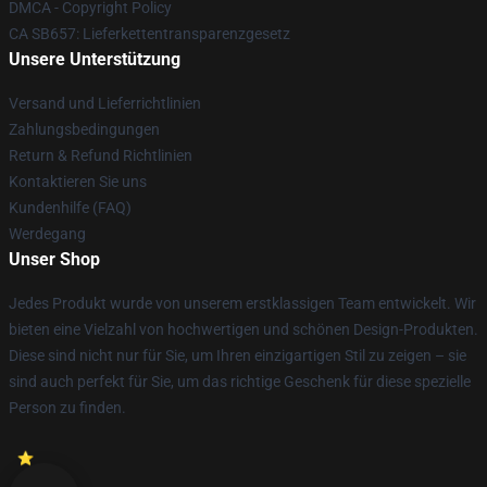
DMCA - Copyright Policy
CA SB657: Lieferkettentransparenzgesetz
Unsere Unterstützung
Versand und Lieferrichtlinien
Zahlungsbedingungen
Return & Refund Richtlinien
Kontaktieren Sie uns
Kundenhilfe (FAQ)
Werdegang
Unser Shop
Jedes Produkt wurde von unserem erstklassigen Team entwickelt. Wir
bieten eine Vielzahl von hochwertigen und schönen Design-Produkten.
Diese sind nicht nur für Sie, um Ihren einzigartigen Stil zu zeigen – sie
sind auch perfekt für Sie, um das richtige Geschenk für diese spezielle
Person zu finden.