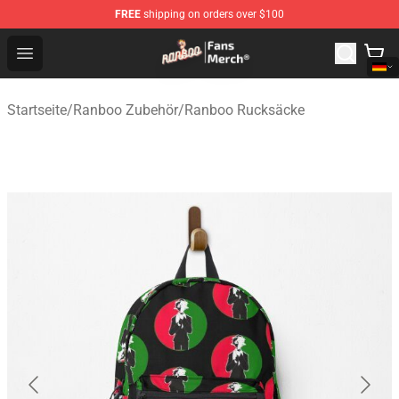
FREE
shipping on orders over $100
Ranboo Store - Official Ranboo Merchandise Shop
Open menu
Startseite
/
Ranboo Zubehör
/
Ranboo Rucksäcke