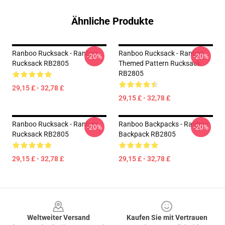
Ähnliche Produkte
Ranboo Rucksack - Ranboo
Ranboo Rucksack - Ranboo
-20%
-20%
Rucksack RB2805
Themed Pattern Rucksack
RB2805
29,15 £ - 32,78 £
29,15 £ - 32,78 £
Ranboo Rucksack - Ranboo
Ranboo Backpacks - Ranboo
-20%
-20%
Rucksack RB2805
Backpack RB2805
29,15 £ - 32,78 £
29,15 £ - 32,78 £
Footer
Weltweiter Versand
Kaufen Sie mit Vertrauen