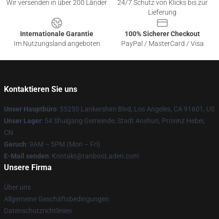
Wir versenden in über 200 Länder
24/7 Schutz von Klicks bis zur
Lieferung
Internationale Garantie
100% Sicherer Checkout
Im Nutzungsland angeboten
PayPal / MasterCard / Visa
Kontaktieren Sie uns
Unser Hauptbüro
: 55250 Lankershim Blvd, Los Angeles, CA 91601, US
Unser Lager
: 54 Shuigang Gemeinde, Stadt Anshun, Provinz Hebei,
CN
Geruch
: 9AM – 5PM (Mon – Fri)
E-Mail senden
: Kontakt@ranbooLaden.com
Unsere Firma
Über uns
Allgemeine Geschäftsbedingungen
Datenschutzrichtlinien