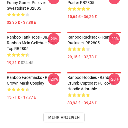
Funny Gamer Pullover
Poster RB2805
Sweatshirt RB2805
15,64 £ - 36,26 £
32,35 £ - 37,88 £
Ranboo Tank Tops - Ja.
Ranboo Rucksack - Ranboo
-20%
-20%
Ranboo Mein Geliebter Tank
Rucksack RB2805
Top RB2805
29,15 £ - 32,78 £
19,31 £
$24.45
Ranboo Facemasks - Ranboo
Ranboo Hoodies - Ranboo
-20%
-20%
Crown Mask Cosplay
Crumb Cuptoast Pulloover
Hoodie Adorable
15,71 £ - 17,77 £
33,93 £ - 39,46 £
MEHR ANZEIGEN