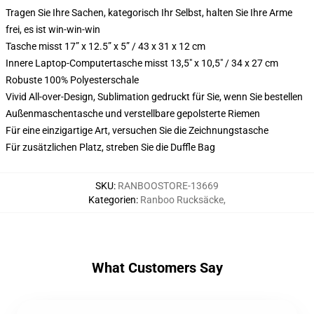
Tragen Sie Ihre Sachen, kategorisch Ihr Selbst, halten Sie Ihre Arme
frei, es ist win-win-win
Tasche misst 17” x 12.5” x 5” / 43 x 31 x 12 cm
Innere Laptop-Computertasche misst 13,5" x 10,5" / 34 x 27 cm
Robuste 100% Polyesterschale
Vivid All-over-Design, Sublimation gedruckt für Sie, wenn Sie bestellen
Außenmaschentasche und verstellbare gepolsterte Riemen
Für eine einzigartige Art, versuchen Sie die Zeichnungstasche
Für zusätzlichen Platz, streben Sie die Duffle Bag
SKU
:
RANBOOSTORE-13669
Kategorien
:
Ranboo Rucksäcke
,
What Customers Say