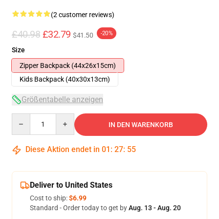
(2 customer reviews)
£40.98
£32.79
-20%
$41.50
Size
Zipper Backpack (44x26x15cm)
Kids Backpack (40x30x13cm)
Größentabelle anzeigen
Quantity
IN DEN WARENKORB
Diese Aktion endet in
01
:
27
:
54
Deliver to United States
Cost to ship:
$6.99
Standard - Order today to get by
Aug. 13 - Aug. 20