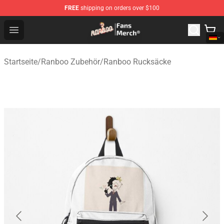
FREE
shipping on orders over $100
Ranboo Store - Official Ranboo Merchandise Shop
Open menu
Startseite
/
Ranboo Zubehör
/
Ranboo Rucksäcke