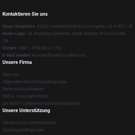
Kontaktieren Sie uns
Unser Hauptbüro
: 55250 Lankershim Blvd, Los Angeles, CA 91601, US
Unser Lager
: 54 Shuigang Gemeinde, Stadt Anshun, Provinz Hebei,
CN
Geruch
: 9AM – 5PM (Mon – Fri)
E-Mail senden
: Kontakt@ranbooLaden.com
Unsere Firma
Über uns
Allgemeine Geschäftsbedingungen
Datenschutzrichtlinien
DMCA - Copyright Policy
CA SB657: Lieferkettentransparenzgesetz
Unsere Unterstützung
Versand und Lieferrichtlinien
Zahlungsbedingungen