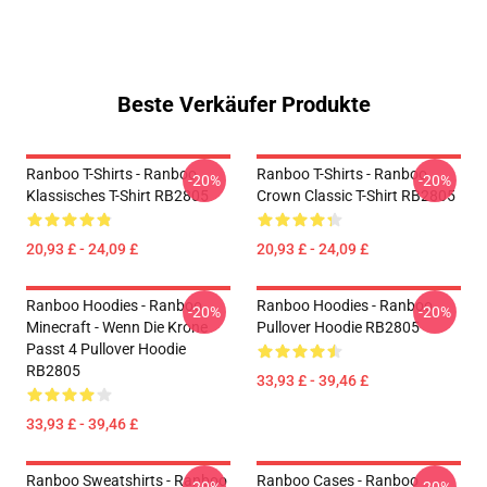
Beste Verkäufer Produkte
Ranboo T-Shirts - Ranboo
Ranboo T-Shirts - Ranboo
-20%
-20%
Klassisches T-Shirt RB2805
Crown Classic T-Shirt RB2805
20,93 £ - 24,09 £
20,93 £ - 24,09 £
Ranboo Hoodies - Ranboo
Ranboo Hoodies - Ranboo
-20%
-20%
Minecraft - Wenn Die Krone
Pullover Hoodie RB2805
Passt 4 Pullover Hoodie
RB2805
33,93 £ - 39,46 £
33,93 £ - 39,46 £
Ranboo Sweatshirts - Ranboo
Ranboo Cases - Ranboo