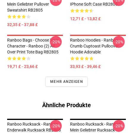
-20%
-20%
Mein Geliebter Pullover
IPhone Soft Case RB2805
Sweatshirt RB2805
12,71 £ - 13,82 £
32,35 £ - 37,88 £
Ranboo Bags - Choose Your
Ranboo Hoodies - Ranboo
-20%
-20%
Character - Ranboo (2) All
Crumb Cuptoast Pulloover
Over Print Tote Bag RB2805
Hoodie Adorable
19,71 £ - 23,66 £
33,93 £ - 39,46 £
MEHR ANZEIGEN
Ähnliche Produkte
Ranboo Rucksack - Ranboo
Ranboo Rucksack - Ranboo
-20%
-20%
Enderwalk Rucksack RB2805
Mein Geliebter Rucksack