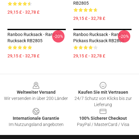
RB2805
29,15 £ - 32,78 £
29,15 £ - 32,78 £
Ranboo Rucksack - Ranboo
Ranboo Rucksack - Ranboo
-20%
-20%
Rucksack RB2805
Pickaxs Rucksack RB2805
29,15 £ - 32,78 £
29,15 £ - 32,78 £
Footer
Weltweiter Versand
Kaufen Sie mit Vertrauen
Wir versenden in über 200 Länder
24/7 Schutz von Klicks bis zur
Lieferung
Internationale Garantie
100% Sicherer Checkout
Im Nutzungsland angeboten
PayPal / MasterCard / Visa