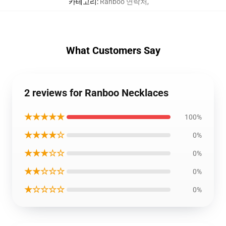
카테고리
:
Ranboo 연락처
,
What Customers Say
2 reviews for Ranboo Necklaces
★★★★★
100%
★★★★☆
0%
★★★☆☆
0%
★★☆☆☆
0%
★☆☆☆☆
0%