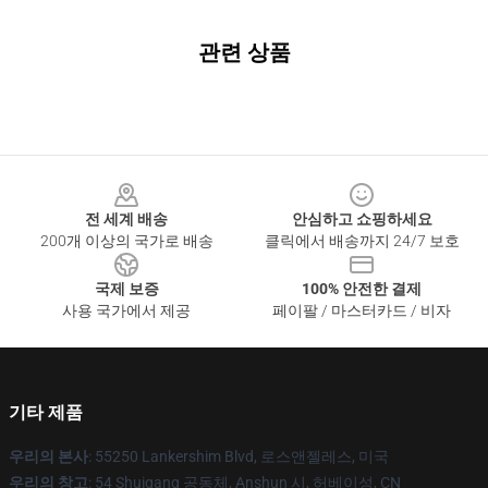
관련 상품
Footer
전 세계 배송
안심하고 쇼핑하세요
200개 이상의 국가로 배송
클릭에서 배송까지 24/7 보호
국제 보증
100% 안전한 결제
사용 국가에서 제공
페이팔 / 마스터카드 / 비자
기타 제품
우리의 본사
: 55250 Lankershim Blvd, 로스앤젤레스, 미국
우리의 창고
: 54 Shuigang 공동체, Anshun 시, 허베이성, CN