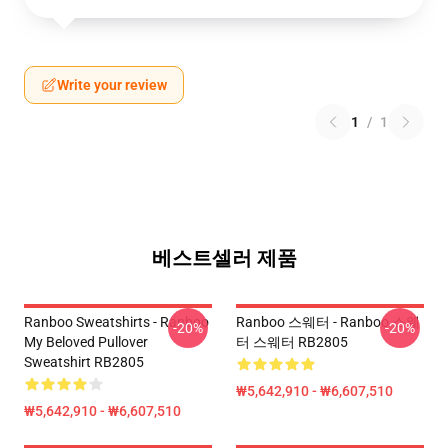
Write your review
1
/
1
베스트셀러 제품
Ranboo Sweatshirts - Ranboo
Ranboo 스웨터 - Ranboo 스웨
-20%
-20%
My Beloved Pullover
터 스웨터 RB2805
Sweatshirt RB2805
₩5,642,910 - ₩6,607,510
₩5,642,910 - ₩6,607,510