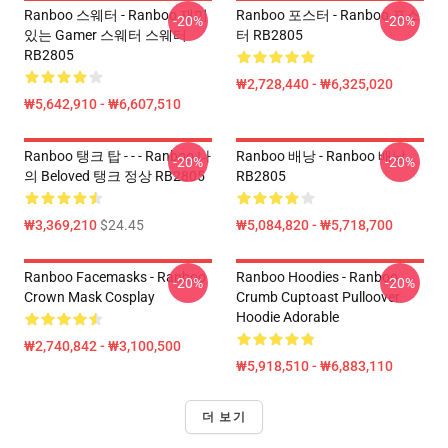
Ranboo 스웨터 - Ranboo 재미
Ranboo 포스터 - Ranboo 포스
-20%
-20%
있는 Gamer 스웨터 스웨터
터 RB2805
RB2805
₩2,728,440 - ₩6,325,020
₩5,642,910 - ₩6,607,510
Ranboo 탱크 탑 - - - Ranboo 나
Ranboo 배낭 - Ranboo 배낭
-20%
-20%
의 Beloved 탱크 정상 RB2805
RB2805
₩3,369,210
$24.45
₩5,084,820 - ₩5,718,700
Ranboo Facemasks - Ranboo
Ranboo Hoodies - Ranboo
-20%
-20%
Crown Mask Cosplay
Crumb Cuptoast Pulloover
Hoodie Adorable
₩2,740,842 - ₩3,100,500
₩5,918,510 - ₩6,883,110
더 보기