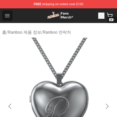
FREE
shipping on orders over $100
Ranboo Store - Official Ranboo Merchandise Shop
Open menu
홈
/
Ranboo 제품 정보
/
Ranboo 연락처