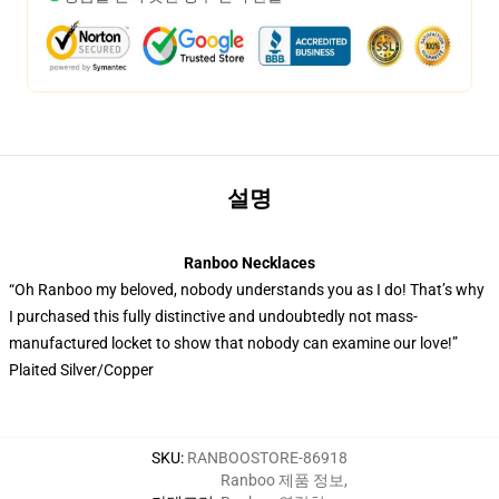
설명
Ranboo Necklaces
“Oh Ranboo my beloved, nobody understands you as I do! That’s why
I purchased this fully distinctive and undoubtedly not mass-
manufactured locket to show that nobody can examine our love!”
Plaited Silver/Copper
SKU
:
RANBOOSTORE-86918
Ranboo 제품 정보
,