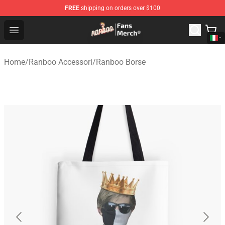
FREE
shipping on orders over $100
Ranboo Store - Official Ranboo Merchandise Shop
Open menu
Home
/
Ranboo Accessori
/
Ranboo Borse