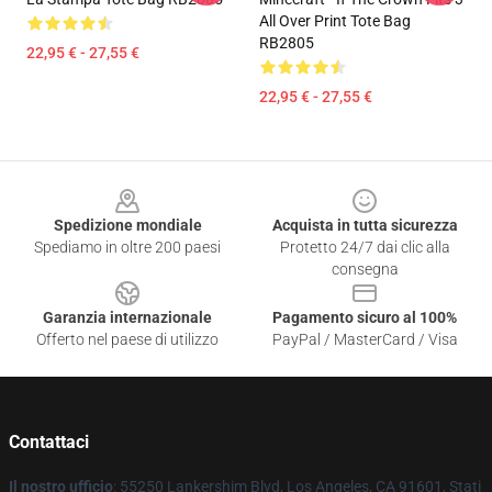
All Over Print Tote Bag
RB2805
22,95 € - 27,55 €
22,95 € - 27,55 €
Footer
Spedizione mondiale
Acquista in tutta sicurezza
Spediamo in oltre 200 paesi
Protetto 24/7 dai clic alla
consegna
Garanzia internazionale
Pagamento sicuro al 100%
Offerto nel paese di utilizzo
PayPal / MasterCard / Visa
Contattaci
Il nostro ufficio
: 55250 Lankershim Blvd, Los Angeles, CA 91601, Stati