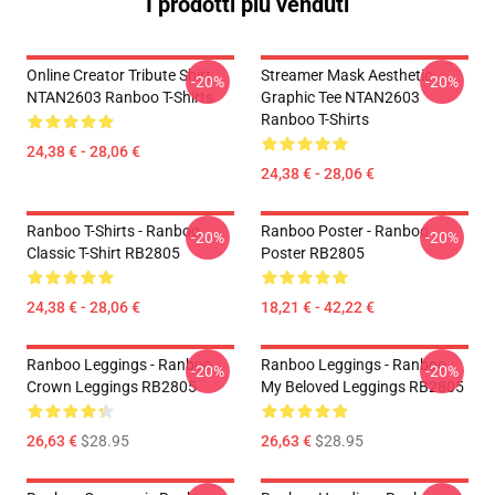
I prodotti più venduti
Online Creator Tribute Shirt
Streamer Mask Aesthetic
-20%
-20%
NTAN2603 Ranboo T-Shirts
Graphic Tee NTAN2603
Ranboo T-Shirts
24,38 € - 28,06 €
24,38 € - 28,06 €
Ranboo T-Shirts - Ranboo
Ranboo Poster - Ranboo
-20%
-20%
Classic T-Shirt RB2805
Poster RB2805
24,38 € - 28,06 €
18,21 € - 42,22 €
Ranboo Leggings - Ranboo
Ranboo Leggings - Ranboo
-20%
-20%
Crown Leggings RB2805
My Beloved Leggings RB2805
26,63 €
$28.95
26,63 €
$28.95