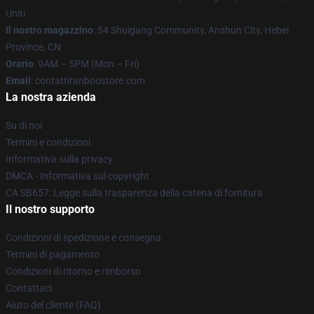
Uniti
Il nostro magazzino
: 54 Shuigang Community, Anshun City, Hebei
Province, CN
Orario
: 9AM – 5PM (Mon – Fri)
Email
: contattiranboostore.com
La nostra azienda
Su di noi
Termini e condizioni
Informativa sulla privacy
DMCA - Informativa sul copyright
CA SB657: Legge sulla trasparenza della catena di fornitura
Il nostro supporto
Condizioni di spedizione e consegna
Termini di pagamento
Condizioni di ritorno e rimborso
Contattaci
Aiuto del cliente (FAQ)