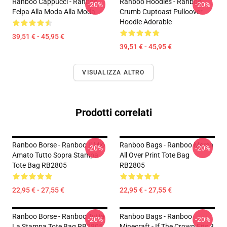
Ranboo Cappucci - Ranboo
Ranboo Hoodies - Ranboo
-20%
-20%
Felpa Alla Moda Alla Moda
Crumb Cuptoast Pulloover
Hoodie Adorable
39,51 € - 45,95 €
39,51 € - 45,95 €
VISUALIZZA ALTRO
Prodotti correlati
Ranboo Borse - Ranboo Il Mio
Ranboo Bags - Ranboo Merch
-20%
-20%
Amato Tutto Sopra Stampa
All Over Print Tote Bag
Tote Bag RB2805
RB2805
22,95 € - 27,55 €
22,95 € - 27,55 €
Ranboo Borse - Ranboo Tutta
Ranboo Bags - Ranboo
-20%
-20%
La Stampa Tote Bag RB2805
Minecraft - If The Crown Fits 3