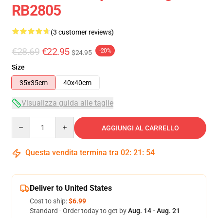
RB2805
(3 customer reviews)
€28.69
€22.95
-20%
$24.95
Size
35x35cm
40x40cm
Visualizza guida alle taglie
Quantity
AGGIUNGI AL CARRELLO
Questa vendita termina tra
02
:
21
:
53
Deliver to United States
Cost to ship:
$6.99
Standard - Order today to get by
Aug. 14 - Aug. 21