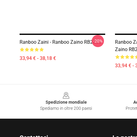
-20%
Ranboo Zaini - Ranboo Zaino RB2805
Ranboo Za
Zaino RB
33,94 € - 38,18 €
33,94 € - 
Footer
Spedizione mondiale
A
Spediamo in oltre 200 paesi
Protet