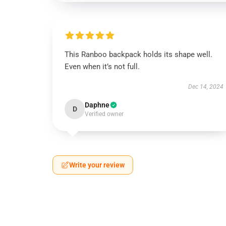
This Ranboo backpack holds its shape well.
Even when it’s not full.
Dec 14, 2024
Daphne
D
Verified owner
Write your review