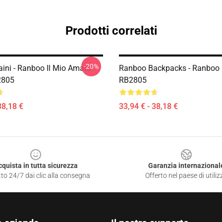
Prodotti correlati
-20%
ini - Ranboo Il Mio Amato
Ranboo Backpacks - Ranboo
2805
RB2805
38,18 €
33,94 € - 38,18 €
cquista in tutta sicurezza
Garanzia internazional
to 24/7 dai clic alla consegna
Offerto nel paese di utiliz