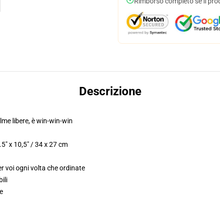
Rimborso completo se il pro
Descrizione
palme libere, è win-win-win
5" x 10,5" / 34 x 27 cm
r voi ogni volta che ordinate
ili
e