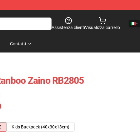
Assistenza clienti
Visualizza carrello
Contatti
 Ranboo Zaino RB2805
)
)
Kids Backpack (40x30x13cm)
e