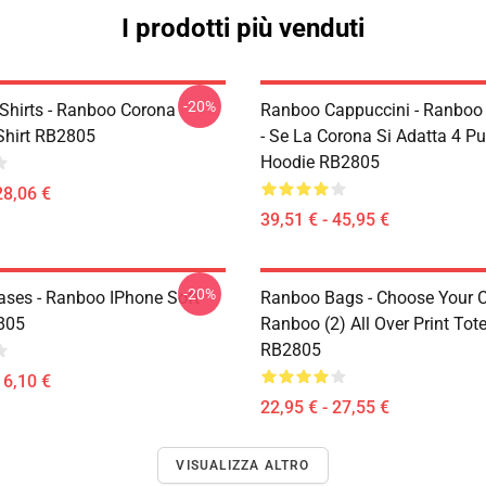
I prodotti più venduti
-20%
Shirts - Ranboo Corona
Ranboo Cappuccini - Ranboo 
-Shirt RB2805
- Se La Corona Si Adatta 4 Pu
Hoodie RB2805
28,06 €
39,51 € - 45,95 €
-20%
ses - Ranboo IPhone Soft
Ranboo Bags - Choose Your C
805
Ranboo (2) All Over Print Tot
RB2805
16,10 €
22,95 € - 27,55 €
VISUALIZZA ALTRO