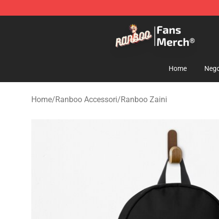
Ranboo Store - Official Ranboo Merchandise Shop
Home
Nego
Home
/
Ranboo Accessori
/
Ranboo Zaini