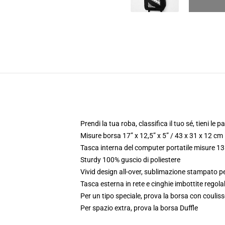
Prendi la tua roba, classifica il tuo sé, tieni le 
Misure borsa 17” x 12,5” x 5” / 43 x 31 x 12 cm
Tasca interna del computer portatile misure 13.
Sturdy 100% guscio di poliestere
Vivid design all-over, sublimazione stampato pe
Tasca esterna in rete e cinghie imbottite regolab
Per un tipo speciale, prova la borsa con couliss
Per spazio extra, prova la borsa Duffle