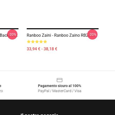
-20%
-20%
 Backpack
Ranboo Zaini - Ranboo Zaino RB2805
33,94 € - 38,18 €
e
Pagamento sicuro al 100%
zo
PayPal / MasterCard / Visa