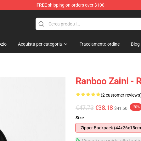
FREE
shipping on orders over $100
zio
Acquista per categoria
Tracciamento ordine
Blog
Ranboo Zaini -
(2 customer reviews
€47.73
€38.18
-20%
$41.50
Size
Zipper Backpack (44x26x15cm
Visualizza guida alle tagli