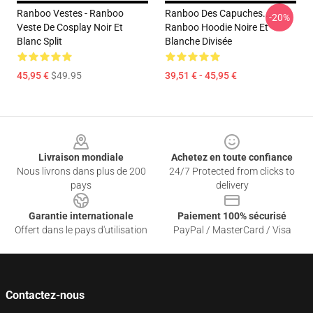
Ranboo Vestes - Ranboo
Ranboo Des Capuches...
-20%
Veste De Cosplay Noir Et
Ranboo Hoodie Noire Et
Blanc Split
Blanche Divisée
45,95 €
$49.95
39,51 € - 45,95 €
Footer
Livraison mondiale
Achetez en toute confiance
Nous livrons dans plus de 200
24/7 Protected from clicks to
pays
delivery
Garantie internationale
Paiement 100% sécurisé
Offert dans le pays d'utilisation
PayPal / MasterCard / Visa
Contactez-nous