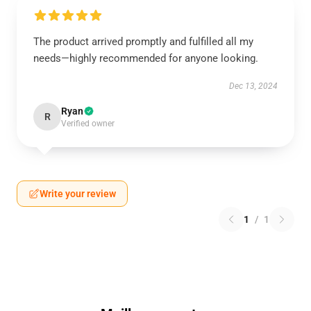
The product arrived promptly and fulfilled all my
needs—highly recommended for anyone looking.
Dec 13, 2024
Ryan
R
Verified owner
Write your review
1
/
1