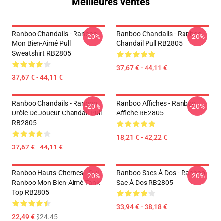
Meilleures ventes
Ranboo Chandails - Ranboo
Ranboo Chandails - Ranboo
-20%
-20%
Mon Bien-Aimé Pull
Chandail Pull RB2805
Sweatshirt RB2805
37,67 € - 44,11 €
37,67 € - 44,11 €
Ranboo Chandails - Ranboo
Ranboo Affiches - Ranboo
-20%
-20%
Drôle De Joueur Chandail Pull
Affiche RB2805
RB2805
18,21 € - 42,22 €
37,67 € - 44,11 €
Ranboo Hauts-Citernes - Oui.
Ranboo Sacs À Dos - Ranboo
-20%
-20%
Ranboo Mon Bien-Aimé Tank
Sac À Dos RB2805
Top RB2805
33,94 € - 38,18 €
22,49 €
$24.45