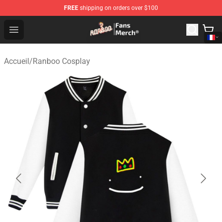
FREE
shipping on orders over $100
Ranboo Store - Official Ranboo Merchandise Shop
Open menu
Accueil
/
Ranboo Cosplay