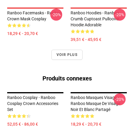
Ranboo Facemasks - Ranboo
Ranboo Hoodies - Ranboo
-20%
-20%
Crown Mask Cosplay
Crumb Cuptoast Pulloover
Hoodie Adorable
18,29 € - 20,70 €
39,51 € - 45,95 €
VOIR PLUS
Produits connexes
Ranboo Cosplay - Ranboo
Ranboo Masques Visage -
-20%
Cosplay Crown Accessories
Ranboo Masque De Visage
Set
Noir Et Blanc Partagé
52,05 € - 86,00 €
18,29 € - 20,70 €