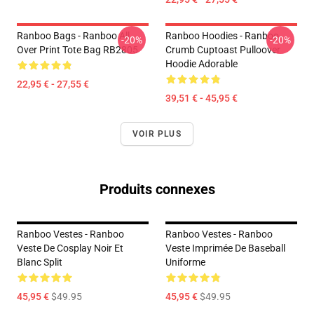
Ranboo Bags - Ranboo All
Ranboo Hoodies - Ranboo
-20%
-20%
Over Print Tote Bag RB2805
Crumb Cuptoast Pulloover
Hoodie Adorable
22,95 € - 27,55 €
39,51 € - 45,95 €
VOIR PLUS
Produits connexes
Ranboo Vestes - Ranboo
Ranboo Vestes - Ranboo
Veste De Cosplay Noir Et
Veste Imprimée De Baseball
Blanc Split
Uniforme
45,95 €
$49.95
45,95 €
$49.95