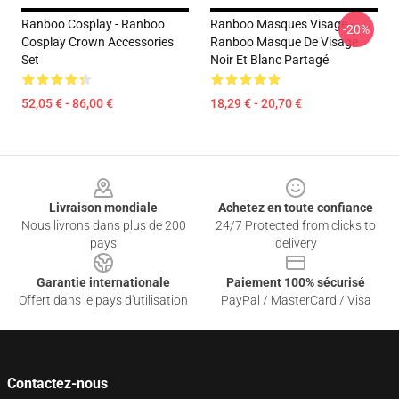
Ranboo Cosplay - Ranboo
Ranboo Masques Visage -
-20%
Cosplay Crown Accessories
Ranboo Masque De Visage
Set
Noir Et Blanc Partagé
52,05 € - 86,00 €
18,29 € - 20,70 €
Footer
Livraison mondiale
Achetez en toute confiance
Nous livrons dans plus de 200
24/7 Protected from clicks to
pays
delivery
Garantie internationale
Paiement 100% sécurisé
Offert dans le pays d'utilisation
PayPal / MasterCard / Visa
Contactez-nous