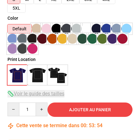
5XL
Color
Default
Print Location
Voir le guide des tailles
Quantity
AJOUTER AU PANIER
Cette vente se termine dans
00
:
53
:
53