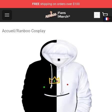
FREE
shipping on orders over $100
Ranboo Store - Official Ranboo Merchandise Shop
Open menu
Accueil
/
Ranboo Cosplay