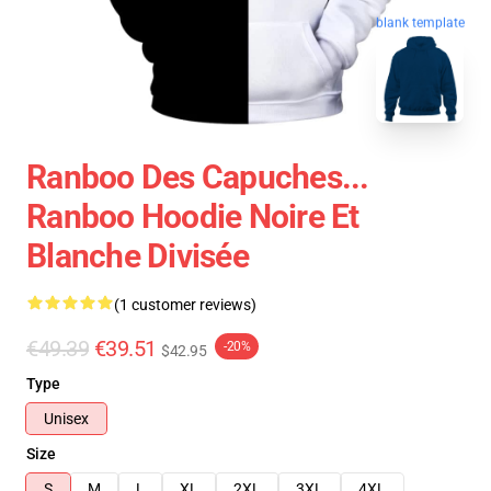
blank template
Ranboo Des Capuches...
Ranboo Hoodie Noire Et
Blanche Divisée
(1 customer reviews)
€49.39
€39.51
-20%
$42.95
Type
Unisex
Size
S
M
L
XL
2XL
3XL
4XL