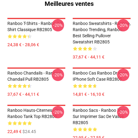
Meilleures ventes
Ranboo T-Shirts - Ranboo 2 T-
Ranboo Sweatshirts - Ranboo,
-20%
-20%
Shirt Classique RB2805
Ranboo Trending, Ranboo
Best Selling Pullover
Sweatshirt RB2805
24,38 € - 28,06 €
37,67 € - 44,11 €
Ranboo Chandails - Ranboo
Ranboo Cas Ranboo Dropart
-20%
-20%
Chandail Pull RB2805
IPhone Soft Case RB2805
37,67 € - 44,11 €
14,81 € - 16,10 €
Ranboo Hauts-Citernes - Oui.
Ranboo Sacs - Ranboo Tout
-20%
-20%
Ranboo Tank Top RB2805
Sur Imprimer Sac De Valise
RB2805
22,49 €
$24.45
22,95 € - 27,55 €