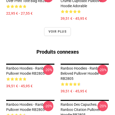
Over Print Tote Bag RB2805
Crumb Cuptoast Pulloover
Hoodie Adorable
22,95 € - 27,55 €
39,51 € - 45,95 €
VOIR PLUS
Produits connexes
Ranboo Hoodies - Ranboo
Ranboo Hoodies - Ranboo My
-20%
-20%
Pullover Hoodie RB2805
Beloved Pullover Hoodie
RB2805
39,51 € - 45,95 €
39,51 € - 45,95 €
Ranboo Hoodies - Ranboo
Ranboo Des Capuches...
-20%
-20%
Pullover Hoodie RB2805
Ranboo Citation Pullover
Hoodie RB2805