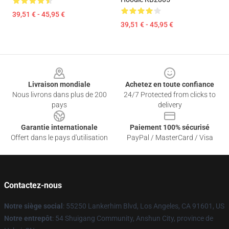
39,51 € - 45,95 €
39,51 € - 45,95 €
Footer
Livraison mondiale
Achetez en toute confiance
Nous livrons dans plus de 200
24/7 Protected from clicks to
pays
delivery
Garantie internationale
Paiement 100% sécurisé
Offert dans le pays d'utilisation
PayPal / MasterCard / Visa
Contactez-nous
Notre siège social
: 55250 Lankerhim Blvd, Los Angeles, CA 91601, US
Notre entrepôt
: 54 Shuigang Community, Anshun City, province de