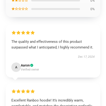
★★☆☆☆
0%
★☆☆☆☆
0%
The quality and effectiveness of this product
surpassed what I anticipated; I highly recommend it.
Dec 17, 2024
Aaron
A
Verified owner
Excellent Ranboo hoodie! It’s incredibly warm,