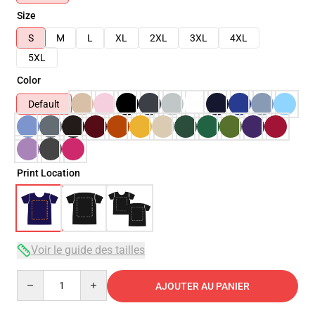
Size
S
M
L
XL
2XL
3XL
4XL
5XL
Color
Default
Print Location
Voir le guide des tailles
Quantity
AJOUTER AU PANIER