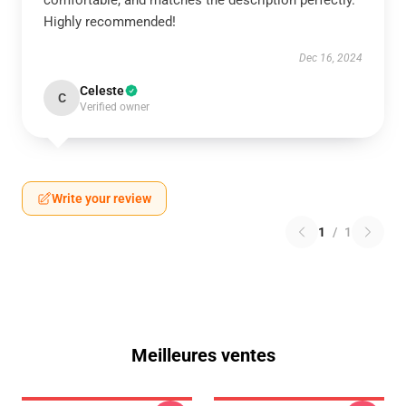
comfortable, and matches the description perfectly.
Highly recommended!
Dec 16, 2024
Celeste
C
Verified owner
Write your review
1
/
1
Meilleures ventes