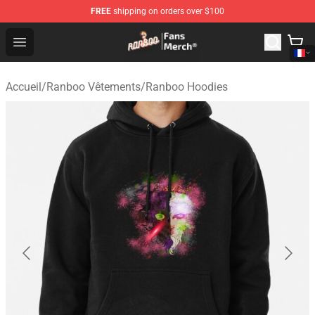
FREE
shipping on orders over $100
Ranboo Store - Official Ranboo Merchandise Shop
Open menu
Accueil
/
Ranboo Vêtements
/
Ranboo Hoodies