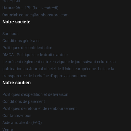
Hebei, CN
Heure
: 9h – 17h (lu – vendredi)
Courriel
: contact@ranboostore.com
Notre société
Sur nous
Conditions générales
Politiques de confidentialité
DMCA - Politique sur le droit d'auteur
Le présent règlement entre en vigueur le jour suivant celui de sa
publication au Journal officiel de l'Union européenne. Loi sur la
transparence de la chaîne d'approvisionnement
Notre soutien
Politiques d'expédition et de livraison
Conditions de paiement
Politiques de retour et de remboursement
Contactez-nous
Aide aux clients (FAQ)
Vente