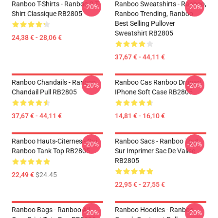
Ranboo T-Shirts - Ranboo 2 T-
Ranboo Sweatshirts - Ranboo,
-20%
-20%
Shirt Classique RB2805
Ranboo Trending, Ranboo
Best Selling Pullover
Sweatshirt RB2805
24,38 € - 28,06 €
37,67 € - 44,11 €
Ranboo Chandails - Ranboo
Ranboo Cas Ranboo Dropart
-20%
-20%
Chandail Pull RB2805
IPhone Soft Case RB2805
37,67 € - 44,11 €
14,81 € - 16,10 €
Ranboo Hauts-Citernes - Oui.
Ranboo Sacs - Ranboo Tout
-20%
-20%
Ranboo Tank Top RB2805
Sur Imprimer Sac De Valise
RB2805
22,49 €
$24.45
22,95 € - 27,55 €
Ranboo Bags - Ranboo All
Ranboo Hoodies - Ranboo
-20%
-20%