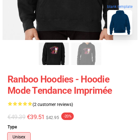
blank template
Ranboo Hoodies - Hoodie
Mode Tendance Imprimée
(2 customer reviews)
€49.39
€39.51
-20%
$42.95
Type
Unisex