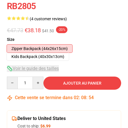
RB2805
(4 customer reviews)
€47.73
€38.18
-20%
$41.50
Size
Zipper Backpack (44x26x15cm)
Kids Backpack (40x30x13cm)
Voir le guide des tailles
Quantity
AJOUTER AU PANIER
Cette vente se termine dans
02
:
08
:
54
Deliver to United States
Cost to ship:
$6.99