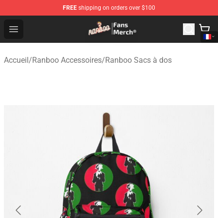
FREE
shipping on orders over $100
Ranboo Store - Official Ranboo Merchandise Shop
Open menu
Accueil
/
Ranboo Accessoires
/
Ranboo Sacs à dos