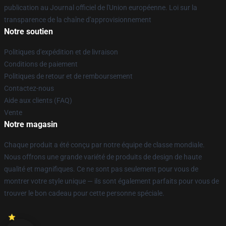
publication au Journal officiel de l'Union européenne. Loi sur la
transparence de la chaîne d'approvisionnement
Notre soutien
Politiques d'expédition et de livraison
Conditions de paiement
Politiques de retour et de remboursement
Contactez-nous
Aide aux clients (FAQ)
Vente
Notre magasin
Chaque produit a été conçu par notre équipe de classe mondiale.
Nous offrons une grande variété de produits de design de haute
qualité et magnifiques. Ce ne sont pas seulement pour vous de
montrer votre style unique — ils sont également parfaits pour vous de
trouver le bon cadeau pour cette personne spéciale.