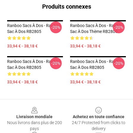
Produits connexes
Ranboo Sacs À Dos - Ranboo
Ranboo Sacs À Dos - Ranboo
-20%
-20%
Sac À Dos RB2805
Sac À Dos Thème RB2805
33,94 € - 38,18 €
33,94 € - 38,18 €
Ranboo Sacs À Dos - Ranboo
Ranboo Sacs À Dos - Ranboo
-20%
-20%
Sac À Dos RB2805
Sac À Dos RB2805
33,94 € - 38,18 €
33,94 € - 38,18 €
Footer
Livraison mondiale
Achetez en toute confiance
Nous livrons dans plus de 200
24/7 Protected from clicks to
pays
delivery