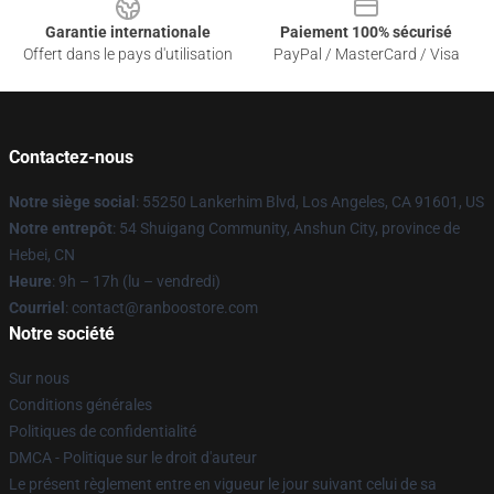
Garantie internationale
Paiement 100% sécurisé
Offert dans le pays d'utilisation
PayPal / MasterCard / Visa
Contactez-nous
Notre siège social
: 55250 Lankerhim Blvd, Los Angeles, CA 91601, US
Notre entrepôt
: 54 Shuigang Community, Anshun City, province de
Hebei, CN
Heure
: 9h – 17h (lu – vendredi)
Courriel
: contact@ranboostore.com
Notre société
Sur nous
Conditions générales
Politiques de confidentialité
DMCA - Politique sur le droit d'auteur
Le présent règlement entre en vigueur le jour suivant celui de sa