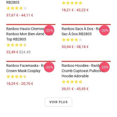
RB2805
18,21 € - 42,22 €
37,67 € - 44,11 €
Ranboo Hauts-Citernes - Oui.
Ranboo Sacs À Dos - Ranboo
-20%
-20%
Ranboo Mon Bien-Aimé Tank
Sac À Dos RB2805
Top RB2805
33,94 € - 38,18 €
22,49 €
$24.45
Ranboo Facemasks - Ranboo
Ranboo Hoodies - Ranboo
-20%
-20%
Crown Mask Cosplay
Crumb Cuptoast Pulloover
Hoodie Adorable
18,29 € - 20,70 €
39,51 € - 45,95 €
VOIR PLUS