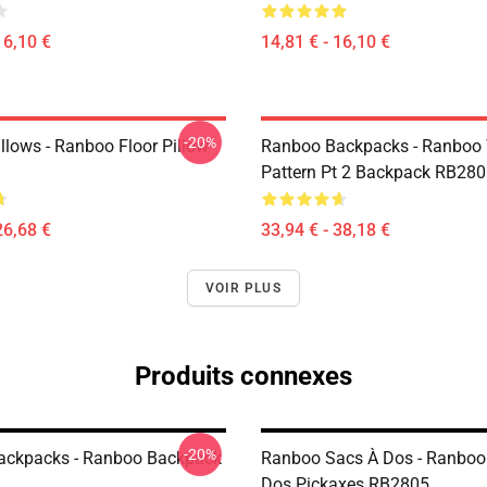
16,10 €
14,81 € - 16,10 €
-20%
llows - Ranboo Floor Pillow
Ranboo Backpacks - Ranboo
Pattern Pt 2 Backpack RB28
26,68 €
33,94 € - 38,18 €
VOIR PLUS
Produits connexes
-20%
ackpacks - Ranboo Backpack
Ranboo Sacs À Dos - Ranboo
Dos Pickaxes RB2805