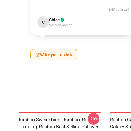
Dec 11, 2024
Chloe
C
Verified owner
Write your review
-20%
Ranboo Sweatshirts - Ranboo, Ranboo
Ranboo C
Trending, Ranboo Best Selling Pullover
Galaxy So