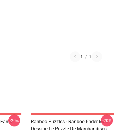
1
/
1
-20%
-20%
 Fanart
Ranboo Puzzles - Ranboo Ender Man
Dessine Le Puzzle De Marchandises