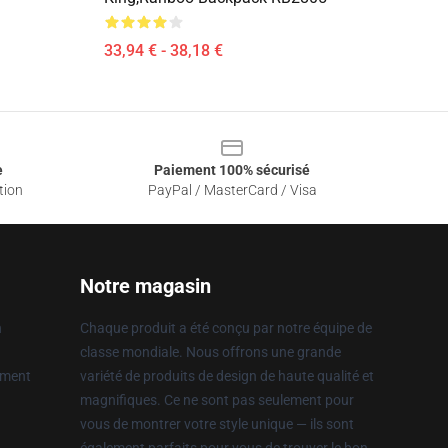
33,94 € - 38,18 €
e
Paiement 100% sécurisé
tion
PayPal / MasterCard / Visa
Notre magasin
n
Chaque produit a été conçu par notre équipe de
classe mondiale. Nous offrons une grande
ement
variété de produits de design de haute qualité et
magnifiques. Ce ne sont pas seulement pour
vous de montrer votre style unique — ils sont