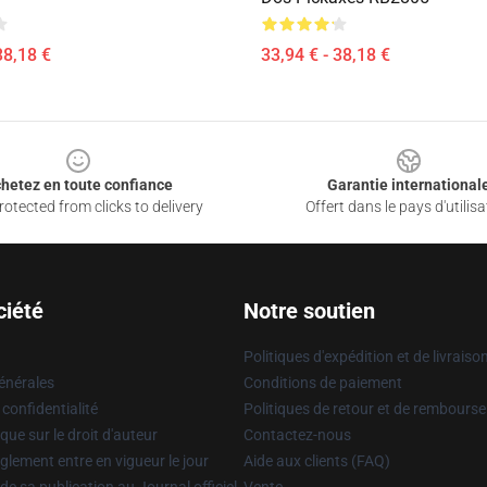
38,18 €
33,94 € - 38,18 €
hetez en toute confiance
Garantie international
otected from clicks to delivery
Offert dans le pays d'utilisa
ciété
Notre soutien
Politiques d'expédition et de livraiso
énérales
Conditions de paiement
 confidentialité
Politiques de retour et de rembours
que sur le droit d'auteur
Contactez-nous
glement entre en vigueur le jour
Aide aux clients (FAQ)