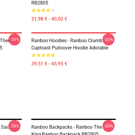
RB2805
21,98 € - 40,02 €
-20%
-20%
 Themed
Ranboo Hoodies - Ranboo Crumb
05
Cuptoast Pulloover Hoodie Adorable
39,51 € - 45,95 €
-20%
-20%
 Sac À
Ranboo Backpacks - Ranboo The
King,Ranboo Backpack RB2805