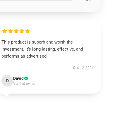
This product is superb and worth the
investment. It’s long-lasting, effective, and
performs as advertised.
Dec 12, 2024
David
D
Verified owner