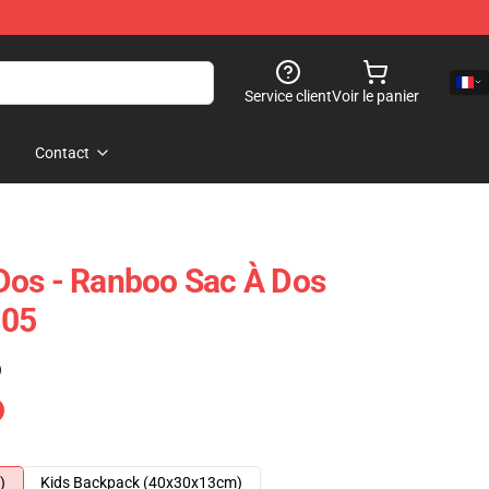
Service client
Voir le panier
Contact
Dos - Ranboo Sac À Dos
805
)
)
Kids Backpack (40x30x13cm)