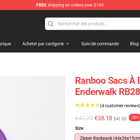
FREE
shipping on orders over $100
tique
Acheter par catégorie
Suivi de commande
Blog
Ranboo Sacs À 
Enderwalk RB2
(4 customer reviews
€47.73
€38.18
-20%
$41.50
Size
Zipper Backpack (44x26x15cm