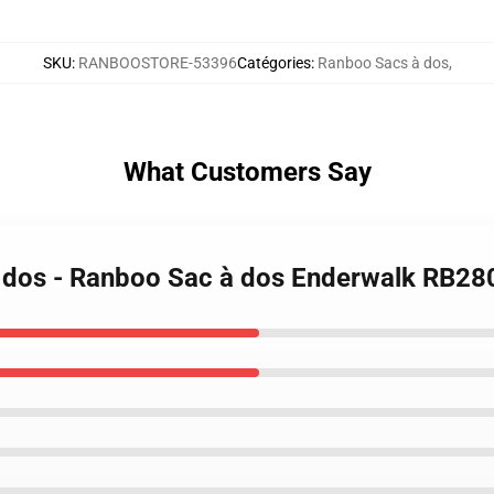
SKU
:
RANBOOSTORE-53396
Catégories
:
Ranboo Sacs à dos
,
What Customers Say
à dos - Ranboo Sac à dos Enderwalk RB28