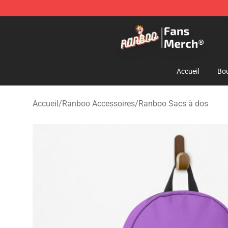
Ranboo Store - Official Ranboo Merchandise Shop
Accueil
Bou
Accueil
/
Ranboo Accessoires
/
Ranboo Sacs à dos