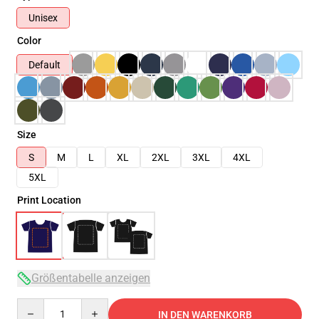
Unisex
Color
Default
Size
S
M
L
XL
2XL
3XL
4XL
5XL
Print Location
Größentabelle anzeigen
Quantity
IN DEN WARENKORB