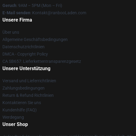
Geruch
: 9AM – 5PM (Mon – Fri)
E-Mail senden
: Kontakt@ranbooLaden.com
Unsere Firma
Über uns
Allgemeine Geschäftsbedingungen
Datenschutzrichtlinien
DMCA - Copyright Policy
CA SB657: Lieferkettentransparenzgesetz
Unsere Unterstützung
Versand und Lieferrichtlinien
Zahlungsbedingungen
Return & Refund Richtlinien
Kontaktieren Sie uns
Kundenhilfe (FAQ)
Werdegang
Unser Shop