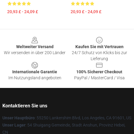
20,93 £ - 24,09 £
20,93 £ - 24,09 £
Footer
Weltweiter Versand
Kaufen Sie mit Vertrauen
Wir versenden in über 200 Länder
24/7 Schutz von Klicks bis zur
Lieferung
Internationale Garantie
100% Sicherer Checkout
Im Nutzungsland angeboten
PayPal / MasterCard / Visa
Kontaktieren Sie uns
Unser Hauptbüro
: 55250 Lankershim Blvd, Los Angeles, CA 91601, US
Unser Lager
: 54 Shuigang Gemeinde, Stadt Anshun, Provinz Hebei,
CN