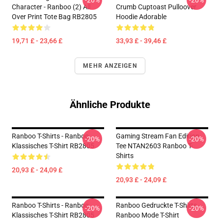
-20%
-20%
Character - Ranboo (2) All
Crumb Cuptoast Pulloover
Over Print Tote Bag RB2805
Hoodie Adorable
19,71 £ - 23,66 £
33,93 £ - 39,46 £
MEHR ANZEIGEN
Ähnliche Produkte
Ranboo T-Shirts - Ranboo
Gaming Stream Fan Edition
-20%
-20%
Klassisches T-Shirt RB2805
Tee NTAN2603 Ranboo T-
Shirts
20,93 £ - 24,09 £
20,93 £ - 24,09 £
Ranboo T-Shirts - Ranboo
Ranboo Gedruckte T-Shirts -
-20%
-20%
Klassisches T-Shirt RB2805
Ranboo Mode T-Shirt