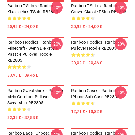
Ranboo T-Shirts - Ranboo
Ranboo T-Shirts - Ranboo
-20%
-20%
Klassisches T-Shirt RB2805
Crown Classic T-Shirt RB2805
20,93 £ - 24,09 £
20,93 £ - 24,09 £
Ranboo Hoodies - Ranboo
Ranboo Hoodies - Ranboo
-20%
-20%
Minecraft - Wenn Die Krone
Pullover Hoodie RB2805
Passt 4 Pullover Hoodie
RB2805
33,93 £ - 39,46 £
33,93 £ - 39,46 £
Ranboo Sweatshirts - Ranboo
Ranboo Cases - Ranboo
-20%
-20%
Mein Geliebter Pullover
IPhone Soft Case RB2805
Sweatshirt RB2805
12,71 £ - 13,82 £
32,35 £ - 37,88 £
Ranboo Bags - Choose Your
Ranboo Hoodies - Ranboo