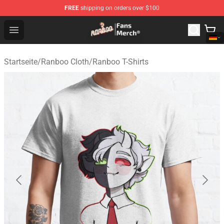
FREE
shipping on orders over $100
Ranboo Store - Official Ranboo Merchandise Shop
Open menu
Startseite
/
Ranboo Cloth
/
Ranboo T-Shirts