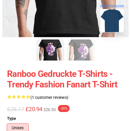
blank template
Ranboo Gedruckte T-Shirts -
Trendy Fashion Fanart T-Shirt
(1 customer reviews)
£26.17
£20.94
-20%
$26.50
Type
Unisex