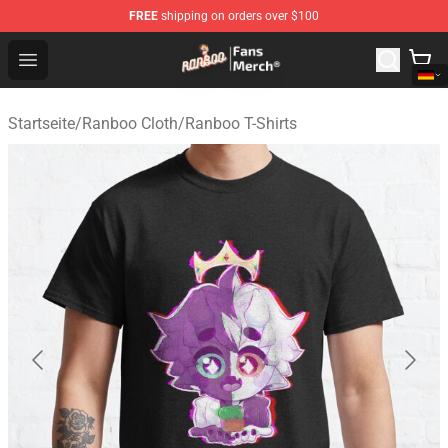
FREE
shipping on orders over $100
Ranboo Store - Official Ranboo Merchandise Shop
Open menu
Startseite
/
Ranboo Cloth
/
Ranboo T-Shirts