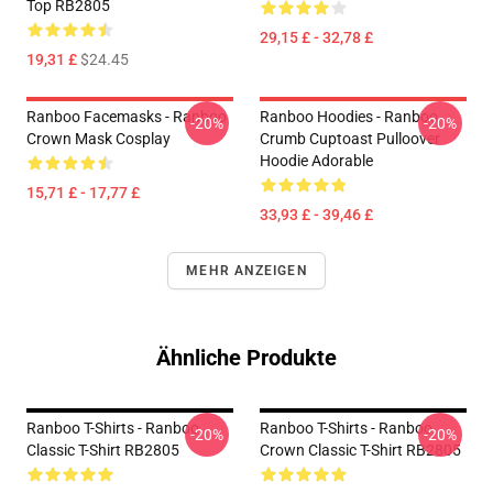
Top RB2805
29,15 £ - 32,78 £
19,31 £
$24.45
Ranboo Facemasks - Ranboo
Ranboo Hoodies - Ranboo
-20%
-20%
Crown Mask Cosplay
Crumb Cuptoast Pulloover
Hoodie Adorable
15,71 £ - 17,77 £
33,93 £ - 39,46 £
MEHR ANZEIGEN
Ähnliche Produkte
Ranboo T-Shirts - Ranboo
Ranboo T-Shirts - Ranboo
-20%
-20%
Classic T-Shirt RB2805
Crown Classic T-Shirt RB2805