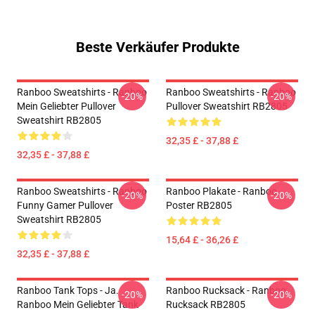
Beste Verkäufer Produkte
Ranboo Sweatshirts - Ranboo
Ranboo Sweatshirts - Ranboo
-20%
-20%
Mein Geliebter Pullover
Pullover Sweatshirt RB2805
Sweatshirt RB2805
32,35 £ - 37,88 £
32,35 £ - 37,88 £
Ranboo Sweatshirts - Ranboo
Ranboo Plakate - Ranboo
-20%
-20%
Funny Gamer Pullover
Poster RB2805
Sweatshirt RB2805
15,64 £ - 36,26 £
32,35 £ - 37,88 £
Ranboo Tank Tops - Ja.
Ranboo Rucksack - Ranboo
-20%
-20%
Ranboo Mein Geliebter Tank
Rucksack RB2805