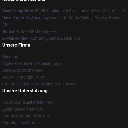
Unser Hauptbüro
: 55250 Lankershim Blvd, Los Angeles, CA 91601, US
Unser Lager
: 54 Shuigang Gemeinde, Stadt Anshun, Provinz Hebei,
CN
Geruch
: 9AM – 5PM (Mon – Fri)
E-Mail senden
: Kontakt@ranbooLaden.com
Unsere Firma
Über uns
Allgemeine Geschäftsbedingungen
Datenschutzrichtlinien
DMCA - Copyright Policy
CA SB657: Lieferkettentransparenzgesetz
Unsere Unterstützung
Versand und Lieferrichtlinien
Zahlungsbedingungen
Return & Refund Richtlinien
Kontaktieren Sie uns