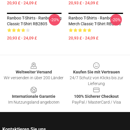
20,93 £ - 24,09 £
20,93 £ - 24,09 £
Ranboo T-Shirts - Ranboo King
Ranboo T-Shirts - Ranboo
-20%
-20%
Classic T-Shirt RB2805
Merch Classic T-Shirt RB2805
20,93 £ - 24,09 £
20,93 £ - 24,09 £
Footer
Weltweiter Versand
Kaufen Sie mit Vertrauen
Wir versenden in über 200 Länder
24/7 Schutz von Klicks bis zur
Lieferung
Internationale Garantie
100% Sicherer Checkout
Im Nutzungsland angeboten
PayPal / MasterCard / Visa
Kontaktieren Sie uns