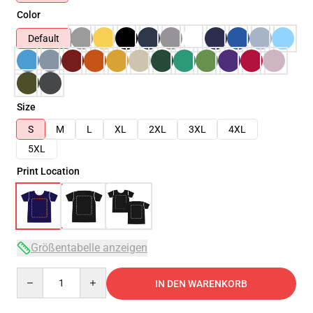
Color
Default
Size
S
M
L
XL
2XL
3XL
4XL
5XL
Print Location
Größentabelle anzeigen
Quantity
IN DEN WARENKORB