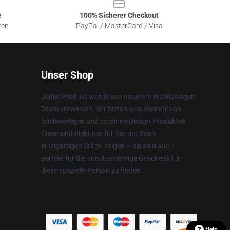
e
100% Sicherer Checkout
ten
PayPal / MasterCard / Visa
Unser Shop
Jedes Produkt wurde von unserem erstklassigen
Team entwickelt. Wir bieten eine Vielzahl von
hochwertigen und schönen Design-Produkten.
Diese sind nicht nur für Sie, um Ihren
einzigartigen Stil zu zeigen – sie sind auch
perfekt für Sie, um das richtige Geschenk für
diese spezielle Person zu finden.
Help