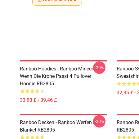
-20%
Ranboo Hoodies - Ranboo Minecraft -
Ranboo Sw
Wenn Die Krone Passt 4 Pullover
Sweatshir
Hoodie RB2805
32,35 £ - 
33,93 £ - 39,46 £
-20%
Ranboo Decken - Ranboo Werfen Sie
Ranboo R
Blanket RB2805
RB2805