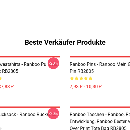
Beste Verkäufer Produkte
-20%
eatshirts - Ranboo Pullover
Ranboo Pins - Ranboo Mein G
t RB2805
Pin RB2805
37,88 £
7,93 £ - 10,30 £
-20%
ucksack - Ranboo Rucksack
Ranboo Taschen - Ranboo, R
Entwicklung, Ranboo Bester V
Over Print Tote Bag RB2805