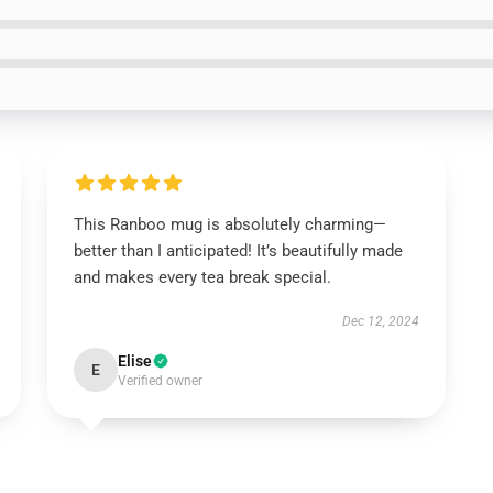
This Ranboo mug is absolutely charming—
better than I anticipated! It’s beautifully made
and makes every tea break special.
Dec 12, 2024
Elise
E
Verified owner