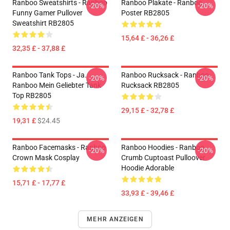
Ranboo Sweatshirts - Ranboo
Ranboo Plakate - Ranboo
-20%
-20%
Funny Gamer Pullover
Poster RB2805
Sweatshirt RB2805
15,64 £ - 36,26 £
32,35 £ - 37,88 £
Ranboo Tank Tops - Ja.
Ranboo Rucksack - Ranboo
-20%
-20%
Ranboo Mein Geliebter Tank
Rucksack RB2805
Top RB2805
29,15 £ - 32,78 £
19,31 £
$24.45
Ranboo Facemasks - Ranboo
Ranboo Hoodies - Ranboo
-20%
-20%
Crown Mask Cosplay
Crumb Cuptoast Pulloover
Hoodie Adorable
15,71 £ - 17,77 £
33,93 £ - 39,46 £
MEHR ANZEIGEN