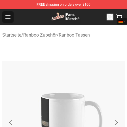
FREE
shipping on orders over $100
Ranboo Store - Official Ranboo Merchandise Shop
Open menu
Startseite
/
Ranboo Zubehör
/
Ranboo Tassen