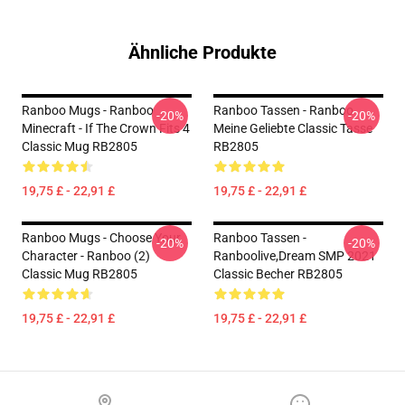
Ähnliche Produkte
Ranboo Mugs - Ranboo
Ranboo Tassen - Ranboo
-20%
-20%
Minecraft - If The Crown Fits 4
Meine Geliebte Classic Tasse
Classic Mug RB2805
RB2805
19,75 £ - 22,91 £
19,75 £ - 22,91 £
Ranboo Mugs - Choose Your
Ranboo Tassen -
-20%
-20%
Character - Ranboo (2)
Ranboolive,Dream SMP 2021
Classic Mug RB2805
Classic Becher RB2805
19,75 £ - 22,91 £
19,75 £ - 22,91 £
Footer