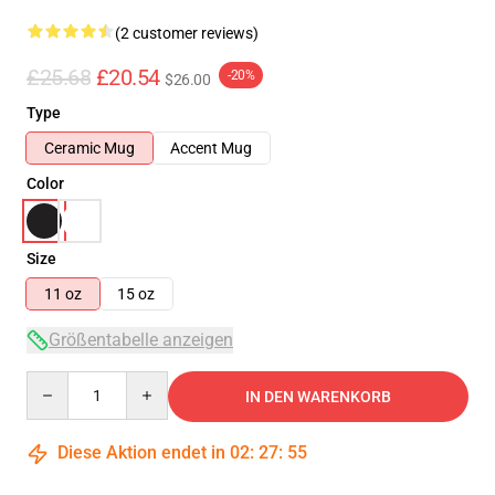
(2 customer reviews)
£25.68
£20.54
-20%
$26.00
Type
Ceramic Mug
Accent Mug
Color
Size
11 oz
15 oz
Größentabelle anzeigen
Quantity
IN DEN WARENKORB
Diese Aktion endet in
02
:
27
:
54