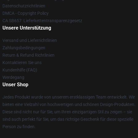
Datenschutzrichtlinien
DMCA - Copyright Policy
CA SB657: Lieferkettentransparenzgesetz
Unsere Unterstützung
Versand und Lieferrichtlinien
Zahlungsbedingungen
Return & Refund Richtlinien
Kontaktieren Sie uns
Kundenhilfe (FAQ)
Werdegang
Unser Shop
Jedes Produkt wurde von unserem erstklassigen Team entwickelt. Wir
bieten eine Vielzahl von hochwertigen und schönen Design-Produkten.
Diese sind nicht nur für Sie, um Ihren einzigartigen Stil zu zeigen – sie
sind auch perfekt für Sie, um das richtige Geschenk für diese spezielle
Person zu finden.