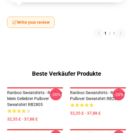
Write your review
1
/
1
Beste Verkäufer Produkte
Ranboo Sweatshirts - Ranboo
Ranboo Sweatshirts - Ranboo
-20%
-20%
Mein Geliebter Pullover
Pullover Sweatshirt RB2805
Sweatshirt RB2805
32,35 £ - 37,88 £
32,35 £ - 37,88 £