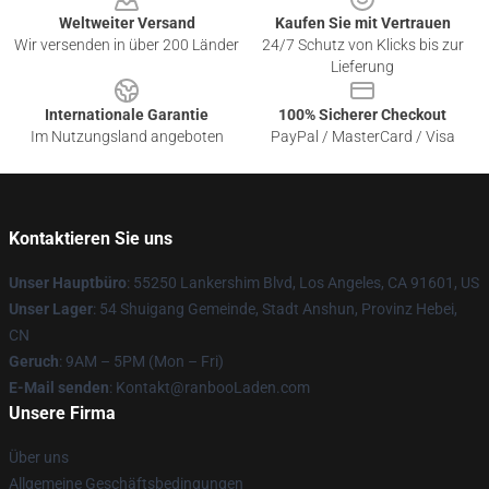
Weltweiter Versand
Kaufen Sie mit Vertrauen
Wir versenden in über 200 Länder
24/7 Schutz von Klicks bis zur
Lieferung
Internationale Garantie
100% Sicherer Checkout
Im Nutzungsland angeboten
PayPal / MasterCard / Visa
Kontaktieren Sie uns
Unser Hauptbüro
: 55250 Lankershim Blvd, Los Angeles, CA 91601, US
Unser Lager
: 54 Shuigang Gemeinde, Stadt Anshun, Provinz Hebei,
CN
Geruch
: 9AM – 5PM (Mon – Fri)
E-Mail senden
: Kontakt@ranbooLaden.com
Unsere Firma
Über uns
Allgemeine Geschäftsbedingungen